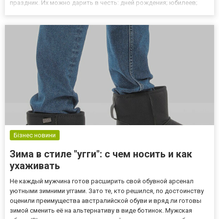
праздник. Их можно дарить в честь: дней рождения; юбилеев;
помолвок и свадеб; крестин; утренников в детских садах и
школьных выпускных. Такая атрибутика подчеркне...
Бізнес новини
Зима в стиле "угги": с чем носить и как
ухаживать
Не каждый мужчина готов расширить свой обувной арсенал
уютными зимними уггами. Зато те, кто решился, по достоинству
оценили преимущества австралийской обуви и вряд ли готовы
зимой сменить её на альтернативу в виде ботинок. Мужская