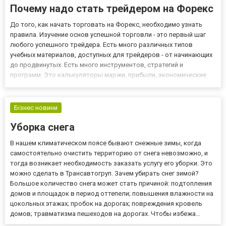
Почему надо стать трейдером на Форекс
До того, как начать торговать на Форекс, необходимо узнать
правила. Изучение основ успешной торговли - это первый шаг
любого успешного трейдера. Есть много различных типов
учебных материалов, доступных для трейдеров - от начинающих
до продвинутых. Есть много инструментов, стратегий и
программ. Это калькуляторы маржи, прибыли, экономические
торговые календари, торговые сигналы и конвертеры валютных
курсов. Торговля может защитить от текущего экономического...
Бізнес новини
Уборка снега
В нашем климатическом поясе бывают снежные зимы, когда
самостоятельно очистить территорию от снега невозможно, и
тогда возникает необходимость заказать услугу его уборки. Это
можно сделать в Трансавтогруп. Зачем убирать снег зимой?
Большое количество снега может стать причиной: подтопления
домов и площадок в период оттепели; повышения влажности на
цокольных этажах; пробок на дорогах; повреждения кровель
домов; травматизма пешеходов на дорогах. Чтобы избежа...