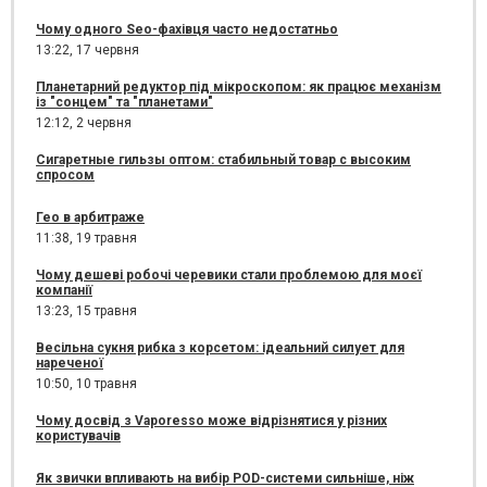
Чому одного Seo-фахівця часто недостатньо
13:22,
17 червня
Планетарний редуктор під мікроскопом: як працює механізм
із "сонцем" та "планетами"
12:12,
2 червня
Сигаретные гильзы оптом: стабильный товар с высоким
спросом
Гео в арбитраже
11:38,
19 травня
Чому дешеві робочі черевики стали проблемою для моєї
компанії
13:23,
15 травня
Весільна сукня рибка з корсетом: ідеальний силует для
нареченої
10:50,
10 травня
Чому досвід з Vaporesso може відрізнятися у різних
користувачів
Як звички впливають на вибір POD-системи сильніше, ніж