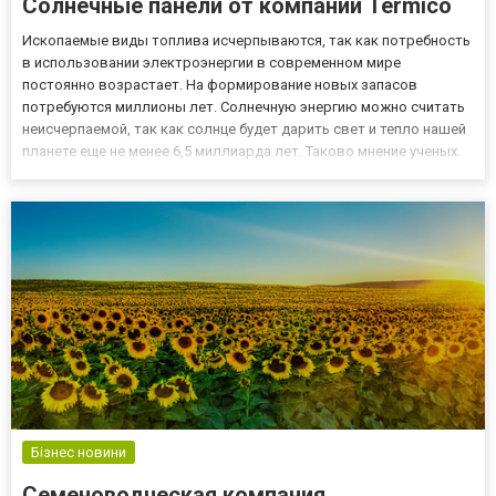
Солнечные панели от компании Termico
Ископаемые виды топлива исчерпываются, так как потребность
в использовании электроэнергии в современном мире
постоянно возрастает. На формирование новых запасов
потребуются миллионы лет. Солнечную энергию можно считать
неисчерпаемой, так как солнце будет дарить свет и тепло нашей
планете еще не менее 6,5 миллиарда лет. Таково мнение ученых.
Землю облучает 120 тысяч терраватт солнечного света. Это в 20
тысяч раз больше общемировой потребности в энергии. Сол...
Бізнес новини
Семеноводческая компания