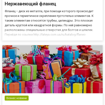
Нержавеющий фланец
Фланец − диск из металла, при помощи которого происходит
прочное и герметичное скрепление пустотелых элементов. К
таким элементам относятся трубны, цилиндры. Это плоская
деталь круглой или квадратной формы. По ней равномерно
расположены специальные отверстия для болтов и шпилек.
Перейдя по ссылке http://lateya.com.ua/ru/katalog/flanec-
vorotnikovyy вы сможете более детально узнать информацию о
данных деталях и их назначении. В электронном каталоге
представ...
Бізнес новини