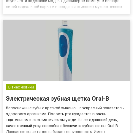
обувь JRL и подсказки модных дизайнеров помогут в выборе
своей «идеальной пары» и в создании стильных мужественных
образов. О неоспоримых плюсах этой зимней обуви, правилах
ношения и ухода за ней и пойдёт далее речь. Терморегуляц...
Бізнес новини
Электрическая зубная щетка Oral-B
Белоснежные зубы с крепкой эмалью − прекрасный показатель
здорового организма. Полость рта нуждается в очень
тщательном и систематическом уходе. На сегодняшний день,
качественный уход способна обеспечить зубная щетка Oral-B.
Данная щетка активно набирает популярность. Имеет