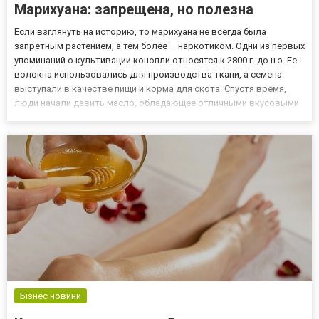
Марихуана: запрещена, но полезна
Если взглянуть на историю, то марихуана не всегда была
запретным растением, а тем более – наркотиком. Одни из первых
упоминаний о культивации конопли относятся к 2800 г. до н.э. Ее
волокна использовались для производства ткани, а семена
выступали в качестве пищи и корма для скота. Спустя время,
люди начали давить масло, обладающее отличными вкусовыми
качествами. Что касается наркотических свойств дыма, то о них
узнали лишь в начале текущее эры. Современная...
Бізнес новини