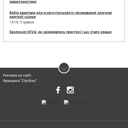
характеристики
Вибір квартири для довгострокового проживання: ключові
критерії оцінки
14:18,
5 травня
Еволюція OXVA: як змінювались пристрої і що стало краще
Реклама на сайті
Франшиза "CitySites"