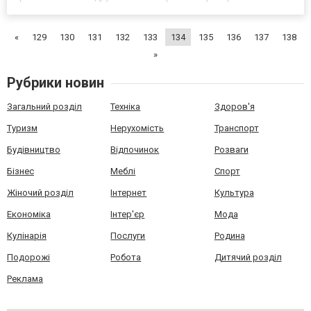
махровые полотенца, приглашаем вас на сайт интернет магазина
cedra.com.ua, где представлен каталог с большим в...
«
129
130
131
132
133
134
135
136
137
138
»
Рубрики новин
Загальний розділ
Техніка
Здоров'я
Туризм
Нерухомість
Транспорт
Будівництво
Відпочинок
Розваги
Бізнес
Меблі
Спорт
Жіночий розділ
Інтернет
Культура
Економіка
Інтер'єр
Мода
Кулінарія
Послуги
Родина
Подорожі
Робота
Дитячий розділ
Реклама