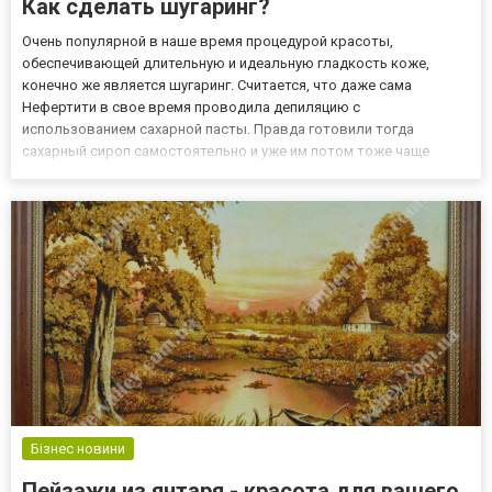
Как сделать шугаринг?
Очень популярной в наше время процедурой красоты,
обеспечивающей длительную и идеальную гладкость коже,
конечно же является шугаринг. Считается, что даже сама
Нефертити в свое время проводила депиляцию с
использованием сахарной пасты. Правда готовили тогда
сахарный сироп самостоятельно и уже им потом тоже чаще
всего сами проводили депиляцию. В чем заключается
преимущество шугаринга? Как известно, шугаринг – это
распространенная процедура эпиляции, которую...
Бізнес новини
Пейзажи из янтаря - красота для вашего