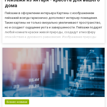
дома
Пейзажи в оформлении интерьера Картины с изображением
пейзажей всегда гармонично дополняют интерьер помещения.
Такие картины не только визуально увеличивают пространство,
но и создают ощущение уюта и завершенности. Пейзажи подарят
любой комнате краски живой природы, создадут атмосферу
спокойствия и духовного равновесия. Изображение природы
может мысленно перенести на лесную поляну, в березовую рощу
или в яблочный сад. Кусочек природы с морским пейзажем оку...
Бізнес новини