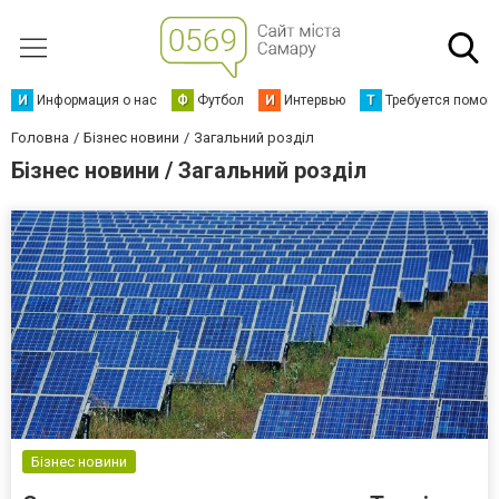
И
Информация о нас
Ф
Футбол
И
Интервью
Т
Требуется помощ
Головна
Бізнес новини
Загальний розділ
Бізнес новини / Загальний розділ
Бізнес новини