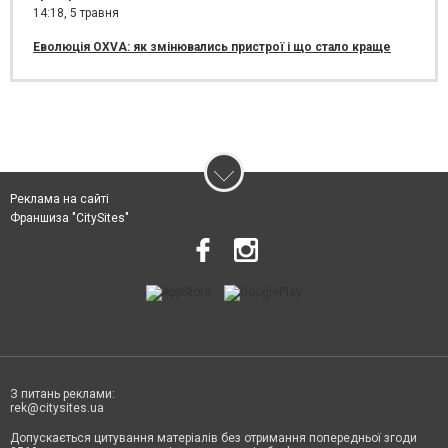
14:18,
5 травня
Еволюція OXVA: як змінювались пристрої і що стало краще
Реклама на сайті
Франшиза "CitySites"
З питань реклами:
rek@citysites.ua
Допускається цитування матеріалів без отримання попередньої згоди