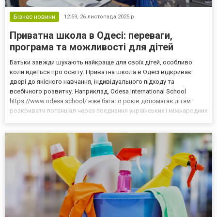
Бізнес новини
12:59,
26 листопада 2025 р.
Приватна школа в Одесі: переваги,
програма та можливості для дітей
Батьки завжди шукають найкраще для своїх дітей, особливо
коли йдеться про освіту. Приватна школа в Одесі відкриває
двері до якісного навчання, індивідуального підходу та
всебічного розвитку. Наприклад, Odesa International School
https://www.odesa.school/ вже багато років допомагає дітям
розкривати потенціал через поєднання українських і міжнародних
стандартів. Тут кожна дитина отримує увагу, якої не завжди
вистачає в масовій школі, а батьки — впевненість...