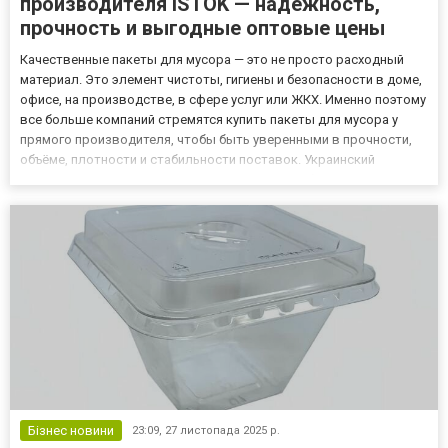
производителя ISTOK — надежность,
прочность и выгодные оптовые цены
Качественные пакеты для мусора — это не просто расходный
материал. Это элемент чистоты, гигиены и безопасности в доме,
офисе, на производстве, в сфере услуг или ЖКХ. Именно поэтому
все больше компаний стремятся купить пакеты для мусора у
прямого производителя, чтобы быть уверенными в прочности,
объёме, плотности и стабильности поставок. Украинский
производитель ISTOK предлагает широкий выбор
полиэтиленовых решений, включая мешки для мусора опт,
пакеты для...
Бізнес новини
23:09,
27 листопада 2025 р.