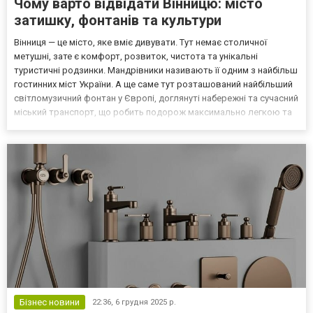
Чому варто відвідати Вінницю: місто
затишку, фонтанів та культури
Вінниця — це місто, яке вміє дивувати. Тут немає столичної
метушні, зате є комфорт, розвиток, чистота та унікальні
туристичні родзинки. Мандрівники називають її одним з найбільш
гостинних міст України. А ще саме тут розташований найбільший
світломузичний фонтан у Європі, доглянуті набережні та сучасний
міський транспорт, що робить подорож максимально легкою та
приємною. У цій статті розглянемо головні причини, чому варто
хоча б раз у житті приїхати до Вінн...
Бізнес новини
22:36,
6 грудня 2025 р.