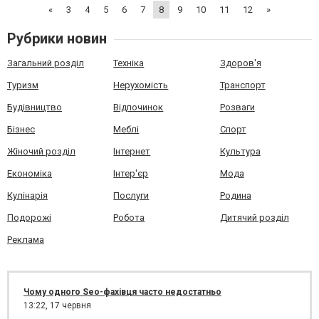
«
3
4
5
6
7
8
9
10
11
12
»
Рубрики новин
Загальний розділ
Техніка
Здоров'я
Туризм
Нерухомість
Транспорт
Будівництво
Відпочинок
Розваги
Бізнес
Меблі
Спорт
Жіночий розділ
Інтернет
Культура
Економіка
Інтер'єр
Мода
Кулінарія
Послуги
Родина
Подорожі
Робота
Дитячий розділ
Реклама
Чому одного Seo-фахівця часто недостатньо
13:22,
17 червня