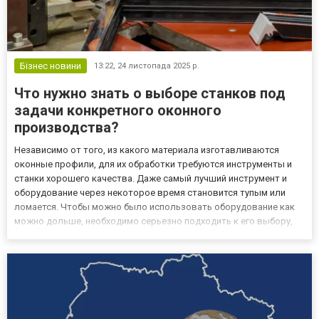
Бізнес новини
13:22,
24 листопада 2025 р.
Что нужно знать о выборе станков под
задачи конкретного оконного
производства?
Независимо от того, из какого материала изготавливаются
оконные профили, для их обработки требуются инструменты и
станки хорошего качества. Даже самый лучший инструмент и
оборудование через некоторое время становится тупым или
ломается. Чтобы можно было использовать оборудование как
можно дольше, необходимо серьезно подходить к его выбору,
правильно его эксплуатировать и обслуживать. Это позволит
избежать снижения качества обработки, повреждения
оборудован...