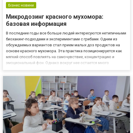
Бізнес новини
Микродозинг красного мухомора:
базовая информация
В последние годы все больше людей интересуются нетипичными
биохакинг-подходами и экспериментами с грибами. Одним из
обсуждаемых вариантов стал прием малых доз продуктов на
основе красного мухомора. Эта практика позиционируется как
мягкий способ повлиять на самочувствие, концентрацию и
эмоциональный фон. Однако вокруг нее остается много
вопросов о доказательной базе, безопасности и законности.
Перед тем как рассматривать микродозинг красного мухомора,
важно...