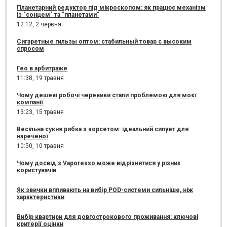
Планетарний редуктор під мікроскопом: як працює механізм
із "сонцем" та "планетами"
12:12,
2 червня
Сигаретные гильзы оптом: стабильный товар с высоким
спросом
Гео в арбитраже
11:38,
19 травня
Чому дешеві робочі черевики стали проблемою для моєї
компанії
13:23,
15 травня
Весільна сукня рибка з корсетом: ідеальний силует для
нареченої
10:50,
10 травня
Чому досвід з Vaporesso може відрізнятися у різних
користувачів
Як звички впливають на вибір POD-системи сильніше, ніж
характеристики
Вибір квартири для довгострокового проживання: ключові
критерії оцінки