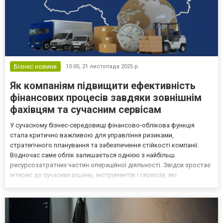
Бізнес новини
10:00,
21 листопада 2025 р.
Як компаніям підвищити ефективність
фінансових процесів завдяки зовнішнім
фахівцям та сучасним сервісам
У сучасному бізнес-середовищі фінансово-облікова функція
стала критично важливою для управління ризиками,
стратегічного планування та забезпечення стійкості компанії.
Водночас саме облік залишається однією з найбільш
ресурсозатратних частин операційної діяльності. Звідси зростає
інтерес до сучасних рішень, інструментів і сервісів, які
допомагають бізнесу оптимізувати процеси, уникати помилок і
зосереджуватися на розвитку. У цьому матеріалі розглянемо,
які...