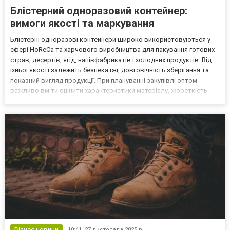
Блістерний одноразовий контейнер:
вимоги якості та маркування
Блістерні одноразові контейнери широко використовуються у
сфері HoReCa та харчового виробництва для пакування готових
страв, десертів, ягід, напівфабрикатів і холодних продуктів. Від
їхньої якості залежить безпека їжі, довговічність зберігання та
показний вигляд продукції. При плануванні закупівлі оптом
важливо вміти оцінити характеристики матеріалу, жорсткість
конструкції та відповідність маркування. Надійні варіанти
блістерного пакування можна переглянут...
Бізнес новини
10:41,
27 листопада 2025 р.