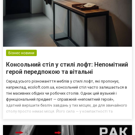
Бізнес новини
Консольний стіл у стилі лофт: Непомітний
герой передпокою та вітальні
Серед усього різноманіття меблів у стилі лофт, які пропонує,
наприклад, ecoloft.com.ua, консольний стіл часто залишається в
тіні масивних обідніх чи робочих столів. Однак цей вузький і
функціональний предмет — справжній «непомітний герой»,
здатний вирішити безліч завдань у тих місцях, де для звичайного
столу просто немає місця. Його сила — у компактності та
багатозадачності. Чому передпокій — ідеальне місце для
консолі? Передпокій часто є вузьким та обмеже...