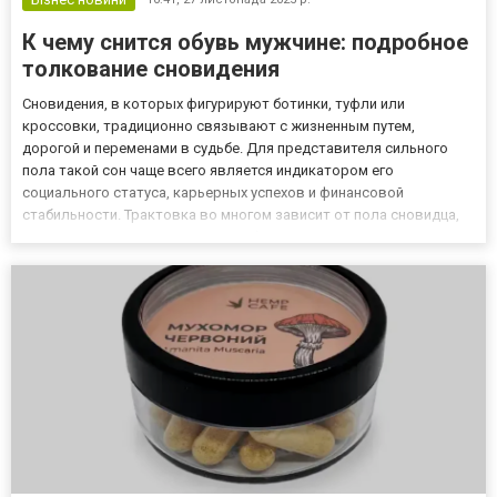
К чему снится обувь мужчине: подробное
толкование сновидения
Сновидения, в которых фигурируют ботинки, туфли или
кроссовки, традиционно связывают с жизненным путем,
дорогой и переменами в судьбе. Для представителя сильного
пола такой сон чаще всего является индикатором его
социального статуса, карьерных успехов и финансовой
стабильности. Трактовка во многом зависит от пола сновидца,
так как символы подсознания работают по-разному. Если для
понимания того, к чему снится обувь женщине можно посмотреть
на сайте https:/...