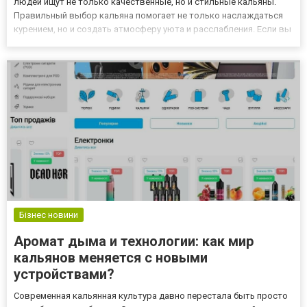
людей ищут не только качественные, но и стильные кальяны.
Правильный выбор кальяна помогает не только наслаждаться
курением, но и создать атмосферу уюта и расслабления. Если вы
хотите найти лучший кальян для отдыха, магазин для кальяну
Duman предлагает широкий выбор кальянов и аксе...
Бізнес новини
Аромат дыма и технологии: как мир
кальянов меняется с новыми
устройствами?
Современная кальянная культура давно перестала быть просто