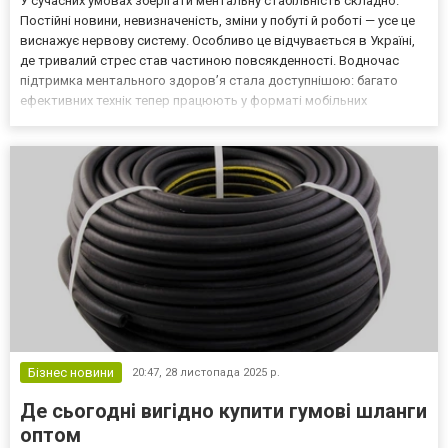
У сучасних умовах зберігати ментальну стабільність складно.
Постійні новини, невизначеність, зміни у побуті й роботі — усе це
виснажує нервову систему. Особливо це відчувається в Україні,
де тривалий стрес став частиною повсякденності. Водночас
підтримка ментального здоров’я стала доступнішою: багато
ефективних технік тепер працюють у форматі мобільних
застосунків. Тут можна знайти все — від коротких практик для
заспокоєння до інструментів саморефлексії, т...
Бізнес новини
20:47,
28 листопада 2025 р.
Де сьогодні вигідно купити гумові шланги
оптом