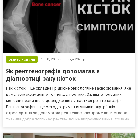
Бізнес новини
13:58,
20 листопада 2025 р.
Як рентгенографія допомагає в
діагностиці раку кісток
Рак кісток — це складне і рідкісне онкологічне захворювання, яке
вимагає максимально точної діагностики. Одним із головних
методів первинного дослідження лишається рентгенографія.
Рентгенографія — це метод отримання знімків внутрішніх
структур тіла за допомогою рентгенівських променів. Кісткова
тканина добре поглинає рентгенівське випромінювання, тому на
знімках вона виглядає білою, а патологічні зони — зміненими.
Саме це дає змогу з високою точністю очист...