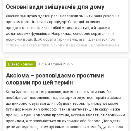
Основні види змішувачів для дому
Якісний змішувач здатен раз і назавжди змінити ваші уявлення
про комфорт гігієнічних процедур! Сьогодні на ринку
представлені не тільки надійні моделі з латуні, а й крани з
додатковими функціями. Наприклад, сенсорне керування чи
економія води. Щоб обрати гарний змішувач, дізнайтеся про
головні характеристики. Основні види кранів За призначенням
змішувачі можна розділити на моделі: Для ванни. Щоб швидко
наповнювати ванну, встановлюють змішувачі з довгим вил...
Бізнес новини
10:14,
4 грудня 2025 р.
Аксіома – розповідаємо простими
словами про цей термін
Коли йдеться про твердження, яке вважають істинним без
необхідності доведення, тоді використовується термін аксіома
що використовується для побудови теорій. Причому, це може
бути доречним як у філософії так і в математиці. Не кажучи вже
про інші науки. Говорячи простіше, аксіома являється первинним
правилом, яке приймається як очевидне або базове. Доводити
це не доведеться, тому що саме на основі аксіоми будується вся