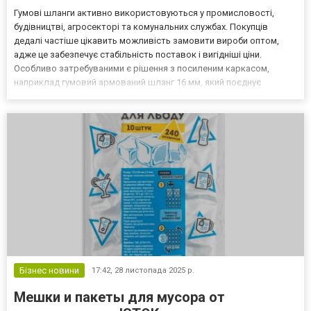
Гумові шланги активно використовуються у промисловості,
будівництві, агросекторі та комунальних службах. Покупців
дедалі частіше цікавить можливість замовити вироби оптом,
адже це забезпечує стабільність поставок і вигідніші ціни.
Особливо затребуваними є рішення з посиленим каркасом,
наприклад гумовий армований шланг 16 мм, який поєднує
міцність, еластичність та надійність при роботі під тиском.
Каталог доступних моделей можна переглянути за посиланням:
h...
Бізнес новини
17:42,
28 листопада 2025 р.
Мешки и пакеты для мусора от