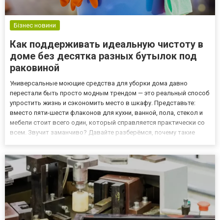
Бізнес новини
Как поддерживать идеальную чистоту в
доме без десятка разных бутылок под
раковиной
Универсальные моющие средства для уборки дома давно
перестали быть просто модным трендом — это реальный способ
упростить жизнь и сэкономить место в шкафу. Представьте:
вместо пяти-шести флаконов для кухни, ванной, пола, стекол и
мебели стоит всего один, который справляется практически со
всем. Звучит заманчиво? Давайте разберёмся, почему такие
продукты завоёвывают всё больше поклонников в Киеве и по
всей Украине. Почему обычные средства утомляют, а универс...