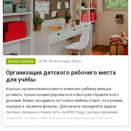
Бізнес новини
09:58,
18 листопада 2025 р.
Организация детского рабочего места
для учёбы
Хорошо организованное место помогает ребёнку меньше
уставать, лучше концентрироваться и быстрее справляться с
уроками. Важно продумать не только мебель и свет, но и режим,
порядок и «правила фокуса». Для начала определите задачи:
сколько письма и чтения, есть ли ИЗО/труд, сколько времени
занимает онлайн-учёба. В маленькой квартире достаточно
«учебного угла» 100–120 см шириной; если места совсем мало —
пригодится мобильная тележка-органайзер. Планируете пок...