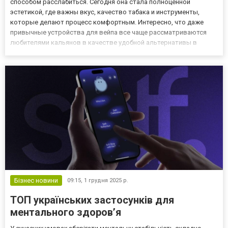
способом расслабиться. Сегодня она стала полноценной
эстетикой, где важны вкус, качество табака и инструменты,
которые делают процесс комфортным. Интересно, что даже
привычные устройства для вейпа все чаще рассматриваются
любителями кальянов в качестве удобной альтернативы в
ситуациях, когда нет возможности подготовить классический
набор. По этой причине сегодня так много внимания приковано к
Vapor...
Бізнес новини
09:15,
1 грудня 2025 р.
ТОП українських застосунків для
ментального здоров’я