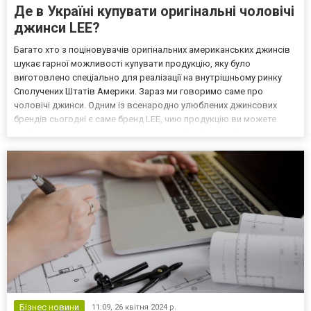
Де в Україні купувати оригінальні чоловічі
джинси LEE?
Багато хто з поціновувачів оригінальних американських джинсів
шукає гарної можливості купувати продукцію, яку було
виготовлено спеціально для реалізації на внутрішньому ринку
Сполучених Штатів Америки. Зараз ми говоримо саме про
чоловічі джинси. Одним із всенародно улюблених джинсових
брендів сьогодні є саме бренд LEE, чию продукцію ви можете
побачити тут – https://jeansy.com.ua/katalog/lee.html. Компанія має
доволі поважний вік, який вже давно перевалив з...
Бізнес новини
11:09,
26 квітня 2024 р.