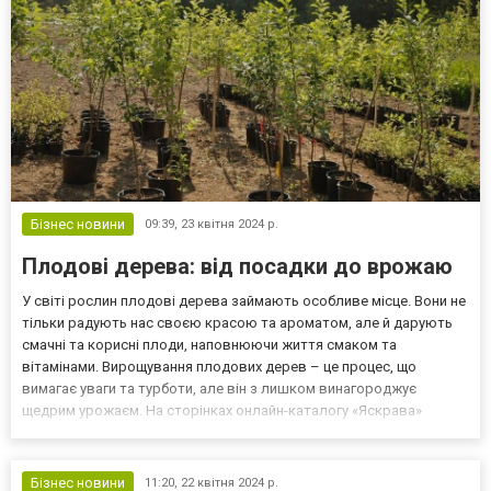
Бізнес новини
09:39,
23 квітня 2024 р.
Плодові дерева: від посадки до врожаю
У світі рослин плодові дерева займають особливе місце. Вони не
тільки радують нас своєю красою та ароматом, але й дарують
смачні та корисні плоди, наповнюючи життя смаком та
вітамінами. Вирощування плодових дерев – це процес, що
вимагає уваги та турботи, але він з лишком винагороджує
щедрим урожаєм. На сторінках онлайн-каталогу «Яскрава»
проводиться оптовий продаж саджанців плодових,
декоративних рослин, квітів. Весняне пробудження Весна - це час,
коли пло...
Бізнес новини
11:20,
22 квітня 2024 р.