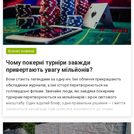
Бізнес новини
Чому покерні турніри завжди
привертають увагу мільйонів?
Вони стають легендами за одну ніч. Їхні обличчя прикрашають
обкладинки журналів, а їхні історії перетворюються на
голлівудські фільми. Звичайні люди, які завдяки покерним
турнірам перетворюються на мільйонерів і зірок світового
масштабу. Один вдалий блеф, одне правильне рішення — і життя
змінюється назавжди. Цей шлях від анонімності до слави
захоплює уяву мільйонів, змушуючи їх спостерігати за покерними
столами з таким самим ентузіазмом, як за фіналами чем...