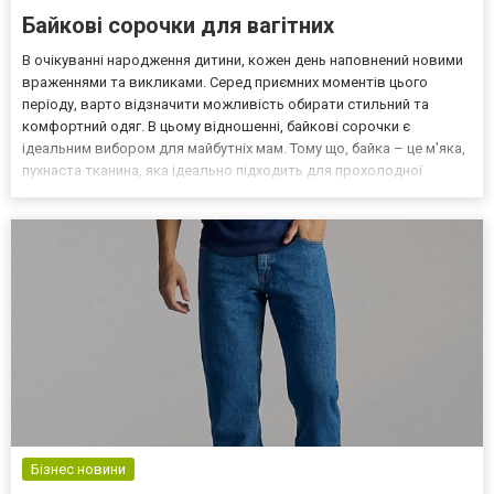
Байкові сорочки для вагітних
В очікуванні народження дитини, кожен день наповнений новими
враженнями та викликами. Серед приємних моментів цього
періоду, варто відзначити можливість обирати стильний та
комфортний одяг. В цьому відношенні, байкові сорочки є
ідеальним вибором для майбутніх мам. Тому що, байка – це м'яка,
пухнаста тканина, яка ідеально підходить для прохолодної
погоди, забезпечуючи тепло та комфорт. Розгляньмо ключові
переваги цих особливих сорочок та поради щодо їх вибо...
Бізнес новини