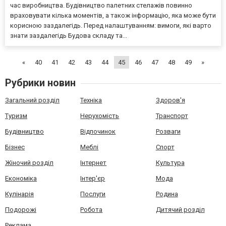
час виробництва. Будівництво палетних стелажів повинно
враховувати кілька моментів, а також інформацію, яка може бути
корисною заздалегідь. Перед налаштуванням: вимоги, які варто
знати заздалегідь Будова складу та...
«
40
41
42
43
44
45
46
47
48
49
»
Рубрики новин
Загальний розділ
Техніка
Здоров'я
Туризм
Нерухомість
Транспорт
Будівництво
Відпочинок
Розваги
Бізнес
Меблі
Спорт
Жіночий розділ
Інтернет
Культура
Економіка
Інтер'єр
Мода
Кулінарія
Послуги
Родина
Подорожі
Робота
Дитячий розділ
Реклама