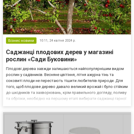
Бізнес новини
10:11,
24 квітня 2024 р.
Саджанці плодових дерев у магазині
рослин «Сади Буковини»
Плодові дерева завжди залишаються найпопулярнішим видом
рослин у садівників. Весняне цвітіння, літня ажурна тінь та
соковиті плоди не перестають тішити любителів природи. Для
того, щоб плодове дерево давало великий врожай і було стійким
до шкідників та захворювань, крім правильного догляду, поливу
та обрізки, необхідно на першому етапі вибирати саджанці гарної
якості, які пропонуються на сайті
https://sadubykovunu.com.ua/sazhency-fruktovyh-i-plodovyh-dere...