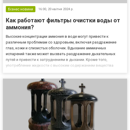
Бізнес новини
16:00,
20 квітня 2024 р.
Как работают фильтры очистки воды от
аммония?
Высокие концентрации аммония в воде могут привести к
различным проблемам со здоровьем, включая раздражение
глаз, кожи и слизистых оболочек. Вдыхание аммиачных
испарений также может вызвать раздражение дыхательных
путей и привести к затруднениям в дыхании. Кроме того,
употребление жидкости с высоким содержанием вещества
может вызвать отравление и серьезные проблемы с
пищеварением. Если потребитель хочет очистить от аммония
воду и уберечь свое хорошее самочу...