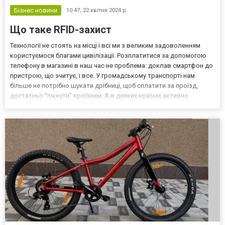
Бізнес новини
10:47,
22 квітня 2024 р.
Що таке RFID-захист
Технології не стоять на місці і всі ми з великим задоволенням
користуємося благами цивілізації. Розплатитися за допомогою
телефону в магазині в наш час не проблема: доклав смартфон до
пристрою, що зчитує, і все. У громадському транспорті нам
більше не потрібно шукати дрібниці, щоб сплатити за проїзд,
достатньо “пікнути” проїзним. А в деяких країнах активно
використовують паспорти з аналогічними функціями. Але мало
хто думає, що всі ці зручності зберігають...