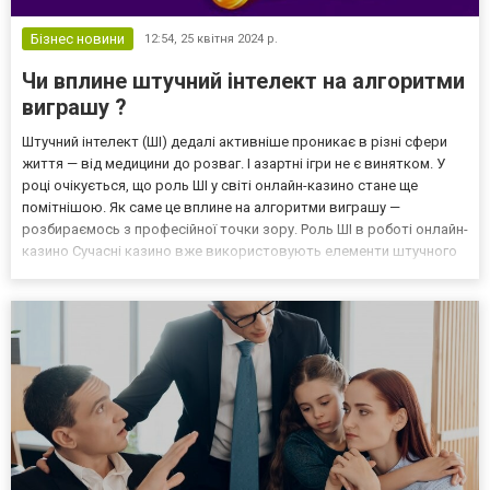
Бізнес новини
12:54,
25 квітня 2024 р.
Чи вплине штучний інтелект на алгоритми
виграшу ?
Штучний інтелект (ШІ) дедалі активніше проникає в різні сфери
життя — від медицини до розваг. І азартні ігри не є винятком. У
році очікується, що роль ШІ у світі онлайн-казино стане ще
помітнішою. Як саме це вплине на алгоритми виграшу —
розбираємось з професійної точки зору. Роль ШІ в роботі онлайн-
казино Сучасні казино вже використовують елементи штучного
інтелекту для оптимізації ігрового процесу. Наприклад: для
аналізу поведінки гравців у реальному час...