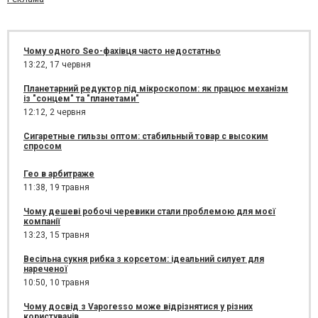
Чому одного Seo-фахівця часто недостатньо
13:22,
17 червня
Планетарний редуктор під мікроскопом: як працює механізм
із "сонцем" та "планетами"
12:12,
2 червня
Сигаретные гильзы оптом: стабильный товар с высоким
спросом
Гео в арбитраже
11:38,
19 травня
Чому дешеві робочі черевики стали проблемою для моєї
компанії
13:23,
15 травня
Весільна сукня рибка з корсетом: ідеальний силует для
нареченої
10:50,
10 травня
Чому досвід з Vaporesso може відрізнятися у різних
користувачів