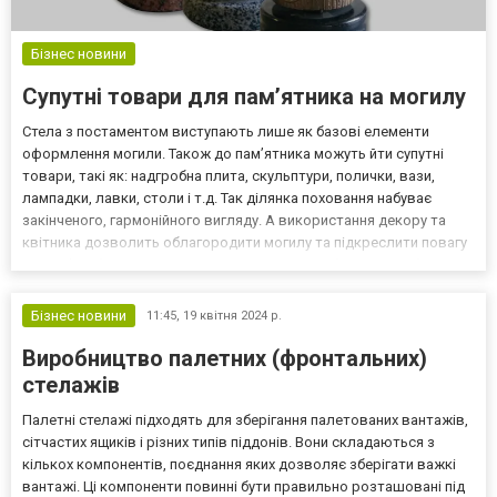
Бізнес новини
Супутні товари для пам’ятника на могилу
Стела з постаментом виступають лише як базові елементи
оформлення могили. Також до пам’ятника можуть йти супутні
товари, такі як: надгробна плита, скульптури, полички, вази,
лампадки, лавки, столи і т.д. Так ділянка поховання набуває
закінченого, гармонійного вигляду. А використання декору та
квітника дозволить облагородити могилу та підкреслити повагу
до пам’яті близького померлого родича. Особливості вибору
аксесуарів та супутніх товарів Найбільш гармоні...
Бізнес новини
11:45,
19 квітня 2024 р.
Виробництво палетних (фронтальних)
стелажів
Палетні стелажі підходять для зберігання палетованих вантажів,
сітчастих ящиків і різних типів піддонів. Вони складаються з
кількох компонентів, поєднання яких дозволяє зберігати важкі
вантажі. Ці компоненти повинні бути правильно розташовані під