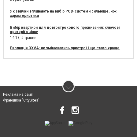
Як звички впливають на вибір POD-системи сильніше, ніж
характеристики
Вибір квартири для довгострокового проживання: ключові
критерії оцінки
14:18,
5 травня
Еволюція OXVA: як змінювались пристрої і що стало краще
Реклама на сайті
Франшиза "CitySites"