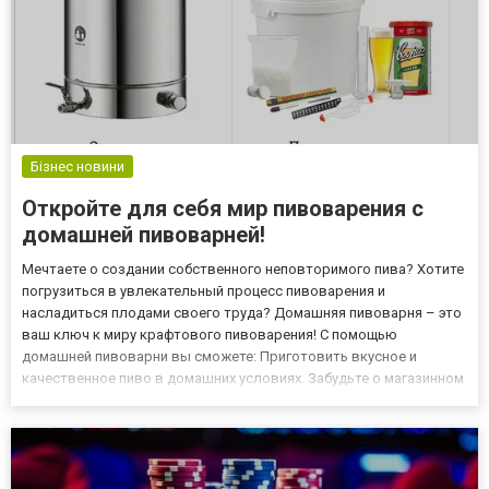
Бізнес новини
Откройте для себя мир пивоварения с
домашней пивоварней!
Мечтаете о создании собственного неповторимого пива? Хотите
погрузиться в увлекательный процесс пивоварения и
насладиться плодами своего труда? Домашняя пивоварня – это
ваш ключ к миру крафтового пивоварения! С помощью
домашней пивоварни вы сможете: Приготовить вкусное и
качественное пиво в домашних условиях. Забудьте о магазинном
пиве сомнительного качества! Используя свежие ингредиенты и
проверенные рецепты, вы сможете создать пиво, которое не
уступает п...