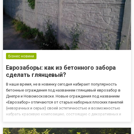
Бізнес новини
Еврозаборы: как из бетонного забора
сделать глянцевый?
В наше время, не в новинку сегодня набирает популярность
бетонные ограждения под названием глянцевый еврозабор в
Днепре и Новомосковске. Новые ограждения под названием
«Еврозабор» отличаются от старых наборных плоских панелей
(невзрачных и серых) своей эстетичностью и возможностью
набрать красивую композицию, состоящую с декоративных и
радующих взор панелей и фигурных столбов. Но имея все
положительные характеристики, как прочность, устойчивость и
долговеч...