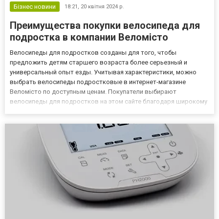
Бізнес новини
18:21,
20 квітня 2024 р.
Преимущества покупки велосипеда для
подростка в компании Веломісто
Велосипеды для подростков созданы для того, чтобы
предложить детям старшего возраста более серьезный и
универсальный опыт езды. Учитывая характеристики, можно
выбрать велосипеды подростковые в интернет-магазине
Веломісто по доступным ценам. Покупатели выбирают
велосипеды для подростков на этом сайте благодаря широкому
выбору, качественным брендам и консультациям специалистов.
Чем подростковый велосипед отличается от детского
Подростковые и детские велосипе...