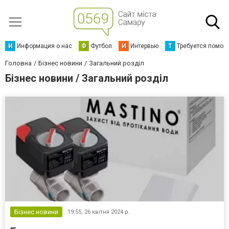
И
Информация о нас
Ф
Футбол
И
Интервью
Т
Требуется помощ
Головна
Бізнес новини
Загальний розділ
Бізнес новини / Загальний розділ
Бізнес новини
19:55,
26 квітня 2024 р.