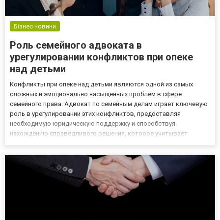
Бізнес новини
Роль семейного адвоката в
урегулировании конфликтов при опеке
над детьми
Конфликты при опеке над детьми являются одной из самых
сложных и эмоционально насыщенных проблем в сфере
семейного права. Адвокат по семейным делам играет ключевую
роль в урегулировании этих конфликтов, предоставляя
необходимую юридическую поддержку и способствуя
нахождению справедливого решения, которое учитывает
интересы всех сторон, прежде всего — интересы детей.
Понимание интересов ребенка Первоочередная задача
семейного адвоката — это определение и за...