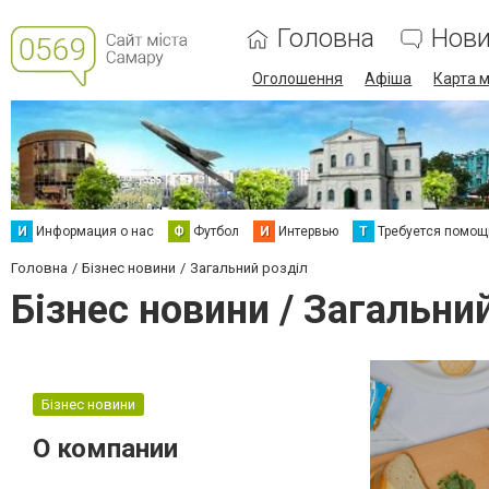
Головна
Нов
Оголошення
Афіша
Карта м
И
Информация о нас
Ф
Футбол
И
Интервью
Т
Требуется помощ
Головна
Бізнес новини
Загальний розділ
Бізнес новини / Загальни
Бізнес новини
О компании