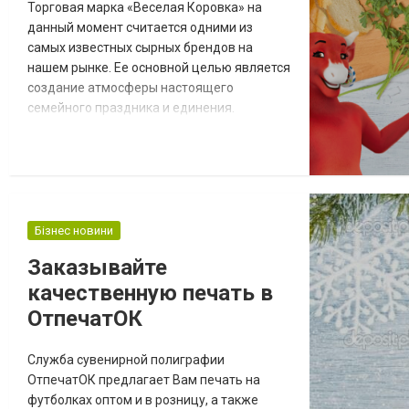
Торговая марка «Веселая Коровка» на
данный момент считается одними из
самых известных сырных брендов на
нашем рынке. Ее основной целью является
создание атмосферы настоящего
семейного праздника и единения.
Предприятие занимается выпуском
высококачественной сырной продукции,
которая изготавливается с
использованием передовых мировых
технологий. "Веселая коровка" создала
интересный блог http://veselakorivka.ua/ru,
Бізнес новини
в котором размещаются наиболее
Заказывайте
интересные ре...
качественную печать в
ОтпечатОК
Служба сувенирной полиграфии
ОтпечатОК предлагает Вам печать на
футболках оптом и в розницу, а также