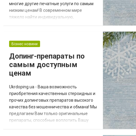
многие другие печатные услуги по самым
низким ценам! В современном мире
тяжело найти индивидуальную,
неповторимую вещь, а дизайнерские
изделия очень дорогостоящие, поэтому
многие люди предпочитают создавать
авторские футболки с печатью различных
Бізнес новини
изображений, надписей или даже принтов.
Допинг-препараты по
Наша студия дает Вам уникальную
самым доступным
возможность выглядеть красиво,
проявляя...
ценам
Ukrdoping.ua - Ваша возможность
приобретения качественных стероидных и
прочих допинговых препаратов высокого
качества без мошенничества и обмана! Мы
предлагаем Вам только оригинальные
препараты, способные воплотить Вашу
мечту в реальность. Для качественного
набора массы мышечных волокон