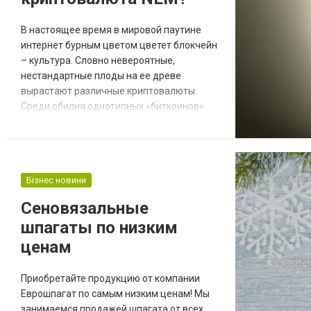
ассортиментом можно в online...
В настоящее время в мировой паутине
интернет бурным цветом цветет блокчейн
– культура. Словно невероятные,
нестандартные плоды на ее древе
вырастают различные криптовалюты.
Среди обилия однотипных «биткоинов»
иногда появляются весьма уникальные
цифровые платежные системы. Список
оригинальных решений возглавляет
криптовалюта под названием NEM. Ну а в
Бізнес новини
рейтинге стоимости данные денежные
знаки занимают лишь почетное 13 место.
Сеновязальные
Чем же интересна пользователям кри...
шпагаты по низким
ценам
Приобретайте продукцию от компании
Еврошпагат по самым низким ценам! Мы
занимаемся продажей шпагата от всех