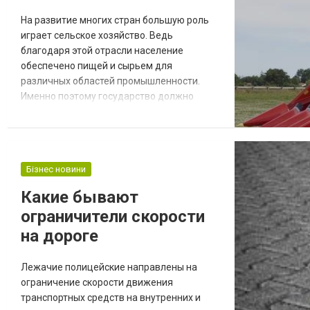
На развитие многих стран большую роль
играет сельское хозяйство. Ведь
благодаря этой отрасли население
обеспечено пищей и сырьем для
различных областей промышленности.
Именно поэтому государство должно
развивать сельское хозяйство, и особенно
важна в этой отрасли
сельскохозяйственная техника. Это
совокупность машин, которые служат для
Бізнес новини
мероприятий сельского хозяйства.
Выделяют различные виды техники:
Какие бывают
машины для обработки почвы перед
ограничители скорости
посевом, для посева куль...
на дороге
Лежачие полицейские направлены на
ограничение скорости движения
транспортных средств на внутренних и