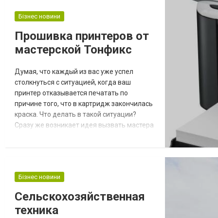
ожирении и детях заставляют родителей
вздрагивать при мысли о том, что ждет их
Бізнес новини
ребенка при поглощении конфет, жвач...
Прошивка принтеров от
мастерской Тонфикс
Думая, что каждый из вас уже успел
столкнуться с ситуацией, когда ваш
принтер отказывается печатать по
причине того, что в картридж закончилась
краска. Что делать в такой ситуации?
Сразу же возникает идея вызвать мастера
на дом, который заправить картридж. Вы
звоните в сервисный центр, чтобы вызвать
мастера, а вам говорят, что для того чтобы
заправленный картридж нормально
Бізнес новини
работал, необходимо заменить прошивку
принтера. Для чего нужно менять
Сельскохозяйственная
прошивку? В ка...
техника