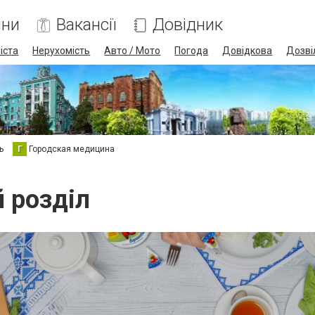
ини
Вакансії
Довідник
іста
Нерухомість
Авто / Мото
Погода
Довідкова
Дозві
ь
Г
Городская медицина
й розділ