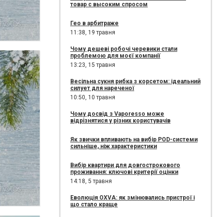
товар с высоким спросом
Гео в арбитраже
11:38,
19 травня
Чому дешеві робочі черевики стали
проблемою для моєї компанії
13:23,
15 травня
Весільна сукня рибка з корсетом: ідеальний
силует для нареченої
10:50,
10 травня
Чому досвід з Vaporesso може
відрізнятися у різних користувачів
Як звички впливають на вибір POD-системи
сильніше, ніж характеристики
Вибір квартири для довгострокового
проживання: ключові критерії оцінки
14:18,
5 травня
Еволюція OXVA: як змінювались пристрої і
що стало краще