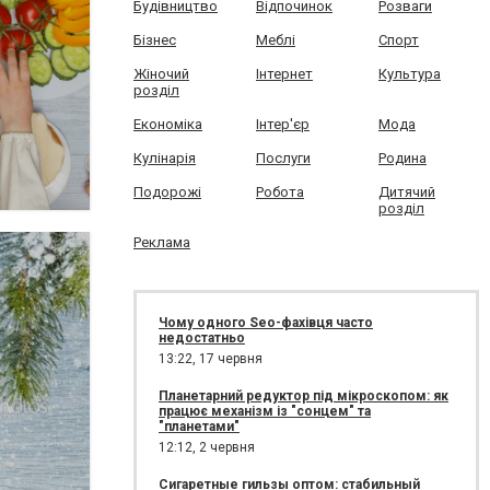
Будівництво
Відпочинок
Розваги
Бізнес
Меблі
Спорт
Жіночий
Інтернет
Культура
розділ
Економіка
Інтер'єр
Мода
Кулінарія
Послуги
Родина
Подорожі
Робота
Дитячий
розділ
Реклама
Чому одного Seo-фахівця часто
недостатньо
13:22,
17 червня
Планетарний редуктор під мікроскопом: як
працює механізм із "сонцем" та
"планетами"
12:12,
2 червня
Сигаретные гильзы оптом: стабильный