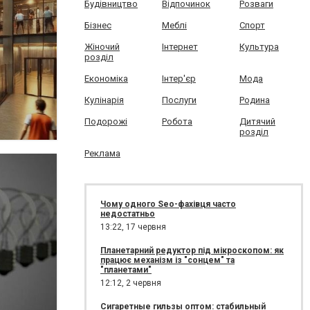
Будівництво
Відпочинок
Розваги
Бізнес
Меблі
Спорт
Жіночий
Інтернет
Культура
розділ
Економіка
Інтер'єр
Мода
Кулінарія
Послуги
Родина
Подорожі
Робота
Дитячий
розділ
Реклама
Чому одного Seo-фахівця часто
недостатньо
13:22,
17 червня
Планетарний редуктор під мікроскопом: як
працює механізм із "сонцем" та
"планетами"
12:12,
2 червня
Сигаретные гильзы оптом: стабильный