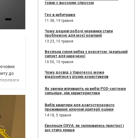
товар с высоким спросом
Гео в арбитраже
11:38,
19 травня
Чому дешеві робочі черевики стали
проблемою для моєї компанії
13:23,
15 травня
Весільна сукня рибка з корсетом: ідеальний
силует для нареченої
10:50,
10 травня
лючових
Чому досвід з Vaporesso може
зиту до
відрізнятися у різних користувачів
і переваги
Як звички впливають на вибір POD-системи
сильніше, ніж характеристики
Вибір квартири для довгострокового
проживання: ключові критерії оцінки
14:18,
5 травня
Еволюція OXVA: як змінювались пристрої і
що стало краще