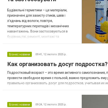
Будівельні герметики – це матеріали,
призначені для захисту стиків, швів і
з’єднань від вологи, повітря,
температурних перепадів і механічних
навантажень. Вони застосовуються в
будівництві, ремонті, монтажі та
забезпечують довговічність конструкцій.
Види будівельних герметиків та їх
застосування 1. Силіконові герметики
Бізнес новини
09:41,
12 лютого 2025 р.
Особливості: еластичні, стійкі до вологи,
Как организовать досуг подростка?
перепадів температур та ультрафіолету.
Де застосовувати: Ванні кімнати, кухні,
Подростковый возраст – это время активного самопознания, 
басейни – ідеально...
провести свободное время с пользой, важно предложить ему 
правильно организовать досуг для подростков, учитывая их 
вариантов для активного досуга является подростковый клуб. 
Бізнес новини
09:24,
12 лютого 2025 р.