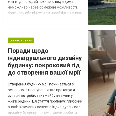
життя для людей похилого віку вдома
неможливо через обмежені можливості,
брак часу або відсутність необхідних знань
для догляду. У таких випадках будинок
престарілих стає найкращим рішенням, яке
дозволяє забезпечити стареньким гідне та
комфортне життя. Чому варто обрати
Бізнес новини
приватний будинок для літніх людей?
Приватні будинки престарілих значно в...
Поради щодо
індивідуального дизайну
будинку: покроковий гід
до створення вашої мрії
Створення будинку мрії починається з
ретельного планування, що враховує як
сучасні потреби, так і майбутні зміни у
житті родини. Ця стаття пропонує глибокий
аналіз ключових аспектів індивідуального
дизайну будинку, допомагаючи зробити