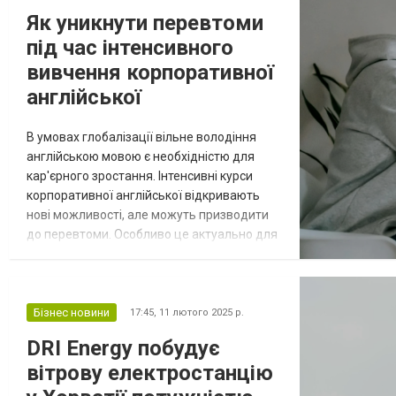
Як уникнути перевтоми
під час інтенсивного
вивчення корпоративної
англійської
В умовах глобалізації вільне володіння
англійською мовою є необхідністю для
кар'єрного зростання. Інтенсивні курси
корпоративної англійської відкривають
нові можливості, але можуть призводити
до перевтоми. Особливо це актуально для
професіоналів, які поєднують роботу,
навчання та особисте життя. Для того щоб
ефективно навчатися й уникнути
виснаження, важливо застосовувати
Бізнес новини
17:45,
11 лютого 2025 р.
правильні стратегії. Один із найкращих
DRI Energy побудує
способів зробити це — корпоративна
вітрову електростанцію
англійська...