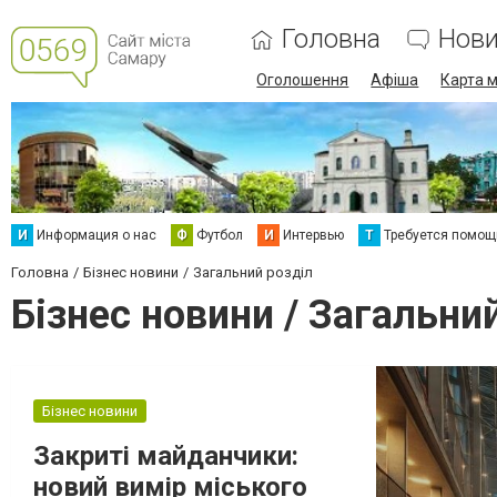
Головна
Нов
Оголошення
Афіша
Карта м
И
Информация о нас
Ф
Футбол
И
Интервью
Т
Требуется помощ
Головна
Бізнес новини
Загальний розділ
Бізнес новини / Загальни
Бізнес новини
Закриті майданчики:
новий вимір міського