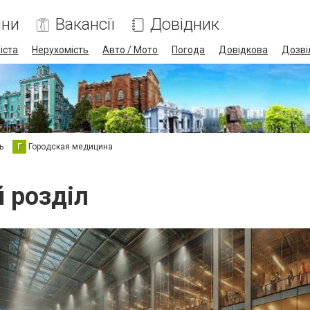
ини
Вакансії
Довідник
іста
Нерухомість
Авто / Мото
Погода
Довідкова
Дозві
ь
Г
Городская медицина
й розділ