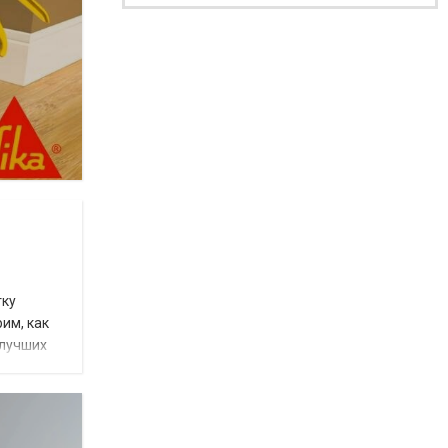
тку
им, как
 лучших