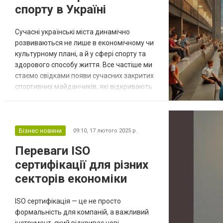
спорту в Україні
Сучасні українські міста динамічно
розвиваються не лише в економічному чи
культурному плані, а й у сфері спорту та
здорового способу життя. Все частіше ми
стаємо свідками появи сучасних закритих
спортивних майданчиків, які відкривають
нові можливості для активного відпочинку
незалежно від погодних умов. Нові
простори для спорту та відпочинку Зимові
місяці в Україні часто стають
Бізнес новини
09:10,
17 лютого 2025 р.
випробуванням для тих, хто не бажає
Переваги ISO
залишатися вдома. Саме тому закриті
сертифікації для різних
спортив...
секторів економіки
ISO сертифікація — це не просто
формальність для компаній, а важливий