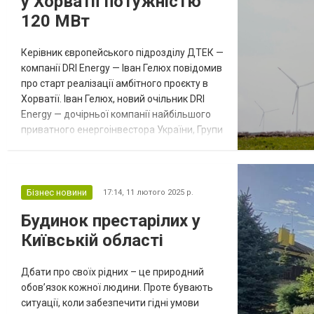
у Хорватії потужністю
120 МВт
Керівник європейського підрозділу ДТЕК —
компанії DRI Energy — Іван Гелюх повідомив
про старт реалізації амбітного проєкту в
Хорватії. Іван Гелюх, новий очільник DRI
Energy — дочірньої компанії найбільшого
приватного енергоінвестора України, Групи
ДТЕК — оголосив про старт масштабного
енергетичного проєкту в Хорватії.
Компанія розпочинає будівництво вітрової
електростанції “Любово” із встановленою
Бізнес новини
17:14,
11 лютого 2025 р.
потужністю 120 МВт. Очікується, що
Будинок престарілих у
станція щорічно вироблят...
Київській області
Дбати про своїх рідних – це природний
обов’язок кожної людини. Проте бувають
ситуації, коли забезпечити гідні умови