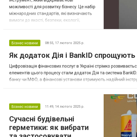
інструмент, який відкриває нові
можливості для розвитку бізнесу. Це набір
міжнародних стандартів, які визначають
вимоги до якості, безпеки, екології,
управління, інформаційних технологій та
інших аспектів діяльності. Залежно від
галузі, ISO сертифікація може мати різні
Бізнес новини
08:55,
17 лютого 2025 р.
переваги. У цій статті ми розглянемо, як
Як додаток Дія і BankID спрощують
стандарти ISO допомагають різним
секторам економіки підвищувати
Цифровізація фінансових послуг в Україні стрімко розвиваєт
ефективність, з...
елементів цього процесу стали додаток Дія та система BankID
банку чи МФО, а фінансові установи отримують надійний інстру
вони дають. Як працює Дія і BankID при оформленні кредиту Дія
Бізнес новини
11:49,
14 лютого 2025 р.
Сучасні будівельні
герметики: як вибрати
та застосовувати