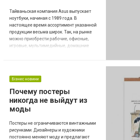
Тайваньская компания Asus выпускает
ноутбуки, начиная с 1989 года. В
настоящее время ассортимент указанной
продукции весьма широк. Так, на рынке
можно приобрести рабочие, офисные,
игровые, мультимедийные, домашние
ноутбуки и платформы на их основе. Они
отличаются размерами,
производительностью, назначением,
цветовыми и дизайнерскими решениями. В
Бізнес новини
любом случае купить ноутбук Асус —
означает приобрести
Почему постеры
высокотехнологичный гаджет для работы
никогда не выйдут из
или развлечений. Ли...
моды
Постеры не ограничиваются винтажными
рисунками. Дизайнеры и художники
постоянно меняют моду и предлагают