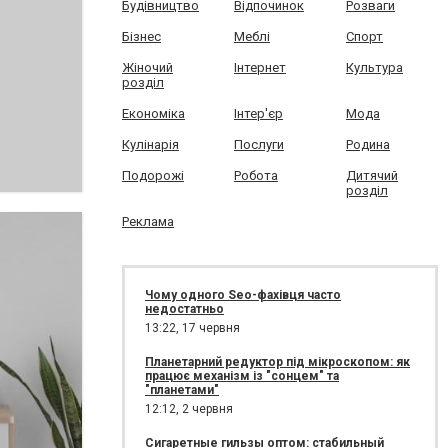
Будівництво
Відпочинок
Розваги
Бізнес
Меблі
Спорт
Жіночий
Інтернет
Культура
розділ
Економіка
Інтер'єр
Мода
Кулінарія
Послуги
Родина
Подорожі
Робота
Дитячий
розділ
Реклама
Чому одного Seo-фахівця часто
недостатньо
13:22,
17 червня
Планетарний редуктор під мікроскопом: як
працює механізм із "сонцем" та
"планетами"
12:12,
2 червня
Сигаретные гильзы оптом: стабильный