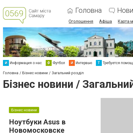
Головна
Нов
Оголошення
Афіша
Карта м
И
Информация о нас
Ф
Футбол
И
Интервью
Т
Требуется помощ
Головна
Бізнес новини
Загальний розділ
Бізнес новини / Загальни
Бізнес новини
Ноутбуки Asus в
Новомосковске