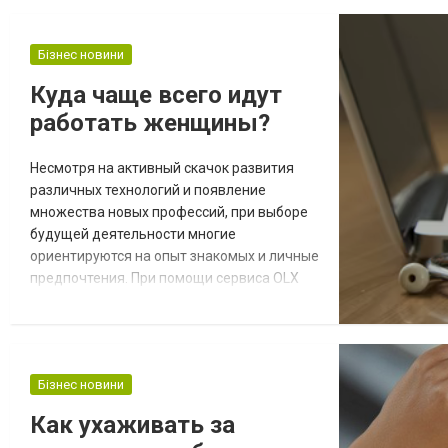
надо помнить, что она влияет не только на
облик животного, но и на характер.
Выбирая кота по внешности можно
Бізнес новини
серьезно ошибиться и выбрать питомца, с
Куда чаще всего идут
которым будет крайне сложно ужиться.
работать женщины?
Что предлагает kotomani...
Несмотря на активный скачок развития
различных технологий и появление
множества новых профессий, при выборе
будущей деятельности многие
ориентируются на опыт знакомых и личные
предпочтения. При помощи сервиса OLX
Работа узнать, какая сейчас представлена
работа в Новомосковске для женщин,
возможно в течение нескольких минут. При
этом в каждом представленном варианте
Бізнес новини
достаточно легко реализоваться как
специалисту. Дизайнеры Подобные
Как ухаживать за
специалисты делают мир уд...