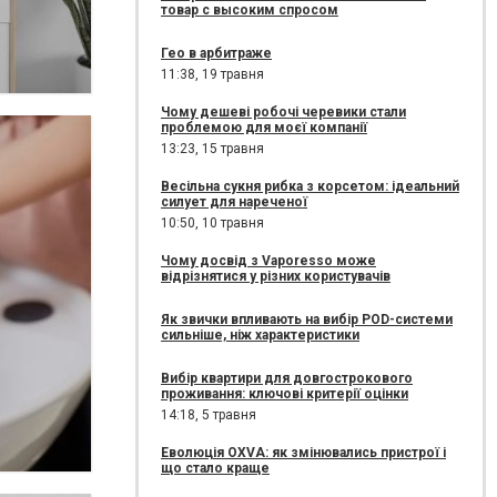
товар с высоким спросом
Гео в арбитраже
11:38,
19 травня
Чому дешеві робочі черевики стали
проблемою для моєї компанії
13:23,
15 травня
Весільна сукня рибка з корсетом: ідеальний
силует для нареченої
10:50,
10 травня
Чому досвід з Vaporesso може
відрізнятися у різних користувачів
Як звички впливають на вибір POD-системи
сильніше, ніж характеристики
Вибір квартири для довгострокового
проживання: ключові критерії оцінки
14:18,
5 травня
Еволюція OXVA: як змінювались пристрої і
що стало краще