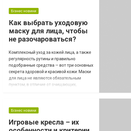
получился удачным. Как выбрать
парикмахерскую? Проверяйте рейтинги и
Бізнес новини
отзывы. Хорошие оценки получает
Как выбрать уходовую
парикмахерская в Киеве WIZARD. Салон
маску для лица, чтобы
тщательно отбирает специалистов...
не разочароваться?
Комплексный уход за кожей лица, а также
регулярность рутины и правильно
подобранные средства — вот три основных
секрета здоровой и красивой кожи. Маски
для лица не являются обязательным
пунктом, в отличие от очищающих,
увлажняющих и солнцезащитных средств,
однако их использование может быстро
помочь вам решить многие проблемы,
освежиться и просто приятно провести
Бізнес новини
время за счёт приятной процедуры. Какие
Игровые кресла – их
бывают маски для лица? Для того чтобы
особенности и критерии
маска действител...