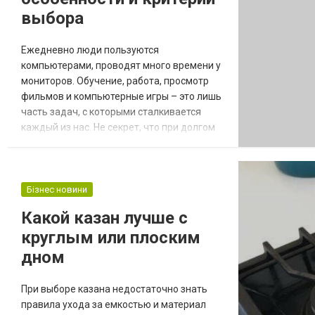
выбора
Ежедневно люди пользуются
компьютерами, проводят много времени у
мониторов. Обучение, работа, просмотр
фильмов и компьютерные игры – это лишь
часть задач, с которыми сталкивается
каждый из нас. Не секрет, что при долгом
нахождении в кресле перед экраном
компьютера, может возникнуть
дискомфорт, усталость спины и даже
болевые ощущения. Это связано с тем, что
Бізнес новини
нагрузка распределяется неравномерно,
Какой казан лучше с
нет опоры в определенных участках
круглым или плоским
позвоночника. Нарушается кров...
дном
При выборе казана недостаточно знать
правила ухода за емкостью и материал