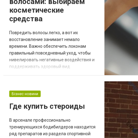
волосами: выбираем
косметические
средства
Повредить волосы легко, а вот их
восстановление занимает немало
времени. Важно обеспечить локонам
правильный повседневный уход, чтобы
нивелировать негативные воздействия и
поддерживать здоровый вид.
Производители выпускают немало
косметических средств для этих целей.
Нужно только выбрать подходящие. Где
купить косметику для волос? Ищите
Бізнес новини
специализированные магазины, в
Где купить стероиды
ассортименте которых представлена
продукция известных брендов с хорошей
В арсенале профессионально
репутацией. Необяз...
тренирующихся бодибилдеров находится
ряд препаратов из раздела спортивной