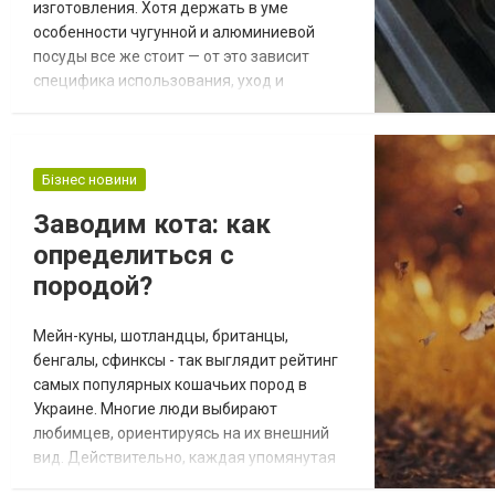
изготовления. Хотя держать в уме
особенности чугунной и алюминиевой
посуды все же стоит — от это зависит
специфика использования, уход и
долговечность. И само собой — качество
приготавливаемой пищи. А если мы
скажем, что есть и другой признак,
определяющий тип казана — тип дна:
Бізнес новини
круглое; плоское. В чем отличия между
Заводим кота: как
ними, и так ли радикален этот параметр
определиться с
для домашней или коммерческой...
породой?
Мейн-куны, шотландцы, британцы,
бенгалы, сфинксы - так выглядит рейтинг
самых популярных кошачьих пород в
Украине. Многие люди выбирают
любимцев, ориентируясь на их внешний
вид. Действительно, каждая упомянутая
порода по своему примечательна. Однако