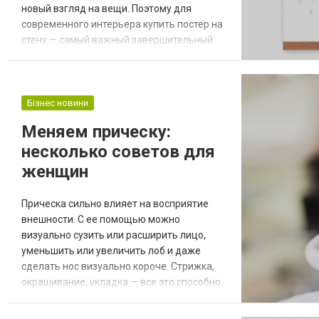
новый взгляд на вещи. Поэтому для
современного интерьера купить постер на
стену — самый важный завершительный
штрих. Вот еще несколько аргументов,
почему мы до сих пор вешаем плакаты
дома и на работе. Источник: gifty.in.ua
Оригинальность Можете создавать
Бізнес новини
макеты лучше, чем дизайнеры и
Меняем прическу:
художники? Все в ваших руках — берите и
несколько советов для
делайте. Любая полиграфическая...
женщин
Прическа сильно влияет на восприятие
внешности. С ее помощью можно
визуально сузить или расширить лицо,
уменьшить или увеличить лоб и даже
сделать нос визуально короче. Стрижка,
окрашивание, укладка — все это способно
сильно изменить ваш образ. Обратитесь к
профессионалу, чтобы результат