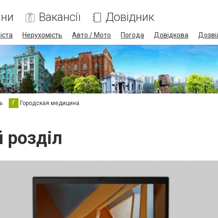
ини
Вакансії
Довідник
іста
Нерухомість
Авто / Мото
Погода
Довідкова
Дозві
ь
Г
Городская медицина
й розділ