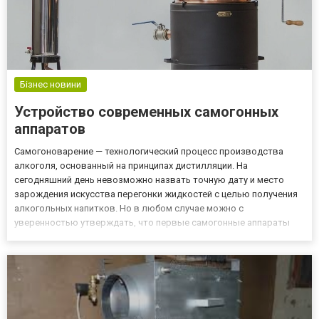
Бізнес новини
Устройство современных самогонных
аппаратов
Самогоноварение — технологический процесс производства
алкоголя, основанный на принципах дистилляции. На
сегодняшний день невозможно назвать точную дату и место
зарождения искусства перегонки жидкостей с целью получения
алкогольных напитков. Но в любом случае можно с
уверенностью утверждать, что первые самогонные аппараты
использовались людьми с античных времен. За такой
колоссальный период времени, по мере того как развивались
технологии перегонки и набир...