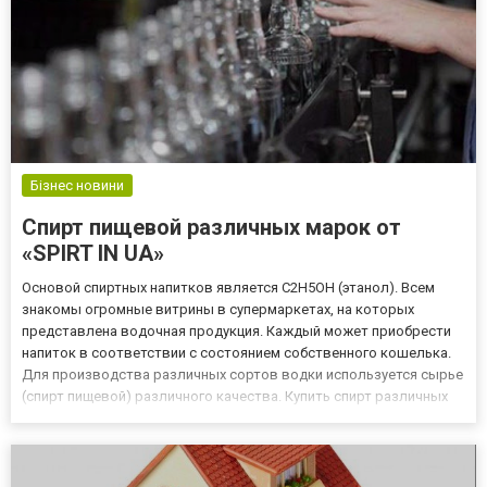
Бізнес новини
Спирт пищевой различных марок от
«SPIRT IN UA»
Основой спиртных напитков является C2H5OH (этанол). Всем
знакомы огромные витрины в супермаркетах, на которых
представлена водочная продукция. Каждый может приобрести
напиток в соответствии с состоянием собственного кошелька.
Для производства различных сортов водки используется сырье
(спирт пищевой) различного качества. Купить спирт различных
марок предлагает производителям водочных изделий фирма
«SPIRT IN UA», более десятилетия поставляющая на рынок
стран...