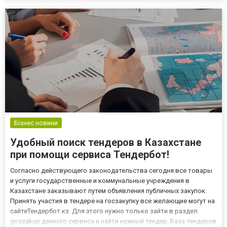
порядок ниже, чем предлагает современный рынок. Спирт купи...
Бізнес новини
Удобный поиск тендеров в Казахстане
при помощи сервиса Тендербот!
Согласно действующего законодательства сегодня все товары
и услуги государственные и коммунальные учреждения в
Казахстане заказывают путем объявления публичных закупок.
Принять участия в тендере на госзакупку все желающие могут на
сайтеТендербот.кз. Для этого нужно только зайти в раздел
goszakup данного сервиса и найти нужный тендер. База тендеров