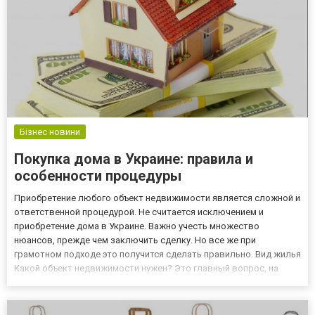
Бізнес новини
Покупка дома в Украине: правила и
особенности процедуры
Приобретение любого объект недвижимости является сложной и
ответственной процедурой. Не считается исключением и
приобретение дома в Украине. Важно учесть множество
нюансов, прежде чем заключить сделку. Но все же при
грамотном подходе это получится сделать правильно. Вид жилья
Какой объект недвижимости нужен? Это главный вопрос, на
который следует ответить. Дома бывают новыми или старыми.
Вторые входят в категорию «вторичное жилье». Каждый вид
объекта имеет...