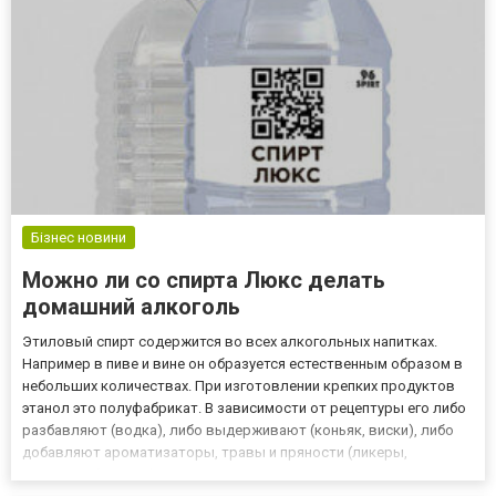
услугах б...
Бізнес новини
Можно ли со спирта Люкс делать
домашний алкоголь
Этиловый спирт содержится во всех алкогольных напитках.
Например в пиве и вине он образуется естественным образом в
небольших количествах. При изготовлении крепких продуктов
этанол это полуфабрикат. В зависимости от рецептуры его либо
разбавляют (водка), либо выдерживают (коньяк, виски), либо
добавляют ароматизаторы, травы и пряности (ликеры,
настойки, биттеры). Большинство алкогольных напитков можно