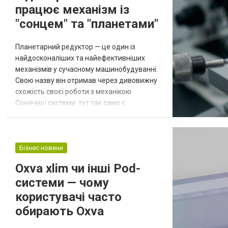
працює механізм із
"сонцем" та "планетами"
Планетарний редуктор — це один із
найдосконаліших та найефективніших
механізмів у сучасному машинобудуванні.
Свою назву він отримав через дивовижну
схожість своєї роботи з механікою
Сонячної системи: тут так само є
центральне «світило», навколо якого по
чітко визначених орбітах обертаються інші
елементи. Така конструкція дозволяє
передавати колосальний крутний момент
Бізнес новини
при мінімальних габаритах самого вузла.
Oxva xlim чи інші Pod-
Давайте розберемо цей механізм «під
системи — чому
мікроскопом» і...
користувачі часто
обирають Oxva