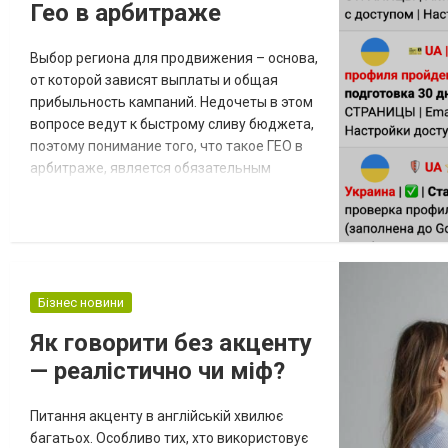
Гео в арбитраже
многих сферах торговли именно
сигаретные гильзы оптом ст...
Выбор региона для продвижения – основа,
от которой зависят выплаты и общая
прибыльность кампаний. Недочеты в этом
вопросе ведут к быстрому сливу бюджета,
поэтому понимание того, что такое ГЕО в
арбитраже, является обязательным
навыком для байера, который хочет выйти
на стабильный доход. Почему сегментация
рынка важна для профита? География – не
просто точка на карте, а уникальный
симбиоз менталитета, экономики и
покупательских паттернов. Когда вы
Бізнес новини
планирует...
Як говорити без акценту
— реалістично чи міф?
Питання акценту в англійській хвилює
багатьох. Особливо тих, хто використовує