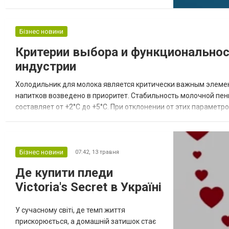
чаще смещается в сторону удобства,
компактности и стабильной работы. При
этом ассортимент становится шире, а сами
Бізнес новини
устройства — более адаптированными под
Критерии выбора и функциональнос
повседневное использование. Какие
тенденции сейчас заметны сильнее всего
индустрии
Изменения касаются не только внешнег...
Холодильник для молока является критически важным элемен
напитков возведено в приоритет. Стабильность молочной пе
составляет от +2°C до +5°C. При отклонении от этих парамет
делает невозможным получение глянцевой и стойкой микропен
Бізнес новини
07:42,
13 травня
Де купити пледи
Victoria's Secret в Україні
У сучасному світі, де темп життя
прискорюється, а домашній затишок стає