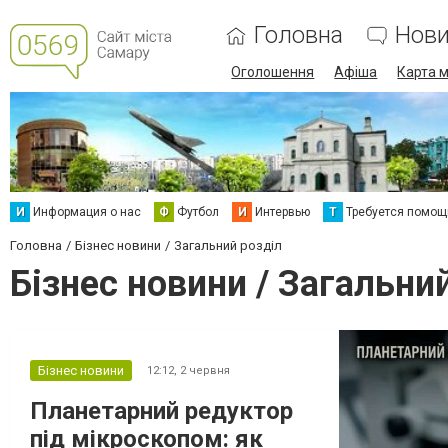
Головна
Нов
Оголошення
Афіша
Карта м
И
Информация о нас
Ф
Футбол
И
Интервью
Т
Требуется помощ
Головна
Бізнес новини
Загальний розділ
Бізнес новини / Загальни
Бізнес новини
12:12,
2 червня
Планетарний редуктор
під мікроскопом: як