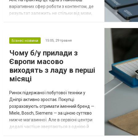
варіативних сфер роботи з контентом, де
результат залежить не стільки від мови,
скільки від контексту, спеціалізації та
досвіду виконавця. Одна й та сама задача
може бути виконана на принципово
різному рівні — від буквального
Бізнес новини
15:05,
29 травня
перенесення змісту до адаптованого
Чому б/у прилади з
тексту, який враховує сферу, аудиторію та
Європи масово
мет...
виходять з ладу в перші
місяці
Ринок підержаної побутової техніки у
Дніпрі активно зростає. Покупці
розраховують отримати іменний бренд —
Miele, Bosch, Siemens — за ціною суттєво
нижче магазинної. Але в сервісні центри
дедалі частіше звертаються з однією й
тією самою скаргою: техніка, що виглядала