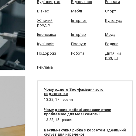
Будівництво
Відпочинок
Розваги
Бізнес
Меблі
Спорт
Жіночий
Інтернет
Культура
розділ
Економіка
Інтер'єр
Мода
Кулінарія
Послуги
Родина
Подорожі
Робота
Дитячий
розділ
Реклама
Чому одного Seo-фахівця часто
недостатньо
13:22,
17 червня
Чому дешеві робочі черевики стали
проблемою для моєї компанії
13:23,
15 травня
Весільна сукня рибка з корсетом: ідеальний
силует для нареченої