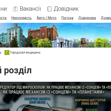
ини
Вакансії
Довідник
іста
Нерухомість
Авто / Мото
Погода
Довідкова
Дозві
ь
Г
Городская медицина
й розділ