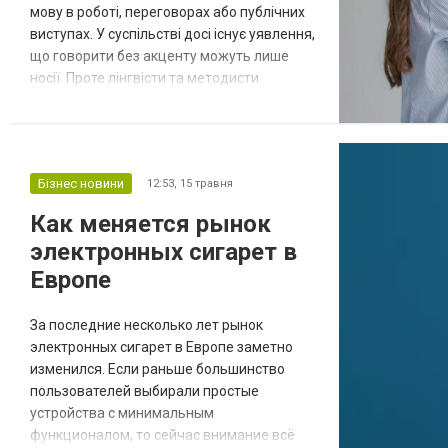
мову в роботі, переговорах або публічних
виступах. У суспільстві досі існує уявлення,
що говорити без акценту можуть лише
носії. Проте лінгвісти та методисти
зазначають: акцент — це не вада, а
наслідок мовного досвіду, і з ним можна
працювати. У професійному середовищі
вимова має значення не менше, ніж
Бізнес новини
12:53,
15 травня
словниковий запас. Саме тому компанії все
частіше інвестують у мовний розвиток...
Как меняется рынок
электронных сигарет в
Европе
За последние несколько лет рынок
электронных сигарет в Европе заметно
изменился. Если раньше большинство
пользователей выбирали простые
устройства с минимальным
функционалом, то сейчас внимание всё