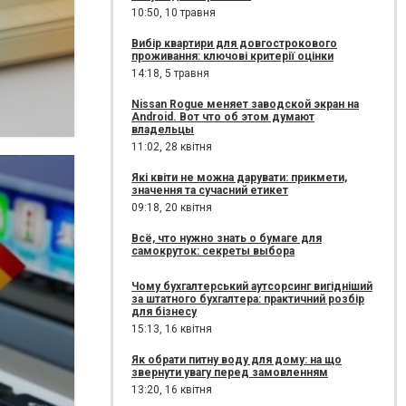
10:50,
10 травня
Вибір квартири для довгострокового
проживання: ключові критерії оцінки
14:18,
5 травня
Nissan Rogue меняет заводской экран на
Android. Вот что об этом думают
владельцы
11:02,
28 квітня
Які квіти не можна дарувати: прикмети,
значення та сучасний етикет
09:18,
20 квітня
Всё, что нужно знать о бумаге для
самокруток: секреты выбора
Чому бухгалтерський аутсорсинг вигідніший
за штатного бухгалтера: практичний розбір
для бізнесу
15:13,
16 квітня
Як обрати питну воду для дому: на що
звернути увагу перед замовленням
13:20,
16 квітня