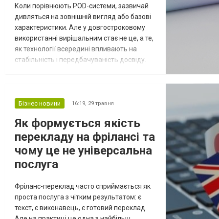
Коли порівнюють POD-системи, зазвичай
дивляться на зовнішній вигляд або базові
характеристики. Але у довгостроковому
використанні вирішальним стає не це, а те,
як технології всередині впливають на
стабільність і передбачуваність досвіду.
Саме тому, щоб обрати https://xlim.com.ua/
підходящий варіант і зрозуміти різницю
між моделями, важливо розглядати такі
системи як OXVA XLIM не як «популярні», а
Бізнес новини
16:19,
29 травня
як приклад певного підходу до реалізації
Як формується якість
технологій. Ця тема...
перекладу на фрілансі та
чому це не універсальна
послуга
Фріланс-переклад часто сприймається як
проста послуга з чітким результатом: є
текст, є виконавець, є готовий переклад.
Але на практиці це одна з найбільш