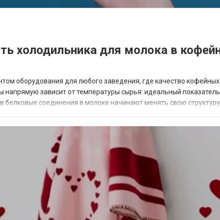
ть холодильника для молока в кофей
том оборудования для любого заведения, где качество кофейных
ны напрямую зависит от температуры сырья: идеальный показатель
ров белковые соединения в молоке начинают менять свою структуру
ы. В ассортименте магазина Dom Kofe пред...