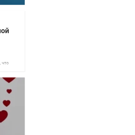
ной
, что