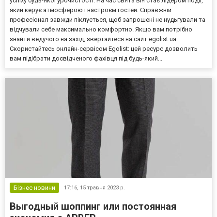
успіху будь-якої урочистості. На час свята він стає лідером події,
який керує атмосферою і настроєм гостей. Справжній
професіонал завжди піклується, щоб запрошені не нудьгували та
відчували себе максимально комфортно. Якщо вам потрібно
знайти ведучого на захід, звертайтеся на сайт egolist.ua.
Скористайтесь онлайн-сервісом Egolist: цей ресурс дозволить
вам підібрати досвідченого фахівця під будь-який...
Бізнес новини
17:16,
15 травня 2023 р.
Выгодный шоппинг или постоянная