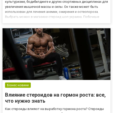
культуризме, бодибилдинге и других спортивных дисциплинах для
увеличения мышечной массы и силы. Он также может быть
использован для лечения анемии, ожирения и остеопороза.
Выбрать можно в магазине стероид шоп украина. Побочные
эффекты оксиметолона Как и любой другой стероид,
оксиметолон имеет свою долю побочных эффектов. Некоторые
из них могут быть...
Бізнес новини
Влияние стероидов на гормон роста: все,
что нужно знать
Как стероиды влияют на выработку гормона роста? Стероиды