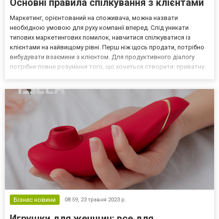
Основні правила спілкування з клієнтами
Маркетинг, орієнтований на споживача, можна назвати
необхідною умовою для руху компанії вперед. Слід уникати
типових маркетингових помилок, навчитися спілкуватися із
клієнтами на найвищому рівні. Перш ніж щось продати, потрібно
вибудувати взаємини з клієнтом. Для продуктивного діалогу
потрібне повне розуміння того, що хочеться створити: приватну
практику, компанію чи ще щось. Заробляння грошей також може
відбуватися по-різному - консультації, продаж продук...
Бізнес новини
08:59,
23 травня 2023 р.
Игрушки для женщин: все для