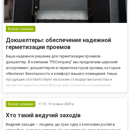
Бізнес новини
Докшелтеры: обеспечение надежной
герметизации проемов
Ваше надежное решение для герметизации проемов -
докшелтер. В компании "PSCompany" мы предлагаем широкий
ассортимент докшелтеров и герметизаторов проема, которые
обеспечат безопасность и комфорт вашего помещения. Наша
продукция соответствует высоким стандартам качества и
является идеальным выбором для различных применений.
Почему выбирают наши докшелтеры? 1. Широкий ассортимент: У
нас вы найдете разнообразные модели докшелтеров, чтобы
выбрать идеальное реш...
Бізнес новини
17:37,
16 травня 2023 р.
Хто такий ведучий заходів
Ведучий заходів – людина, що грає одну з ключових ролей в