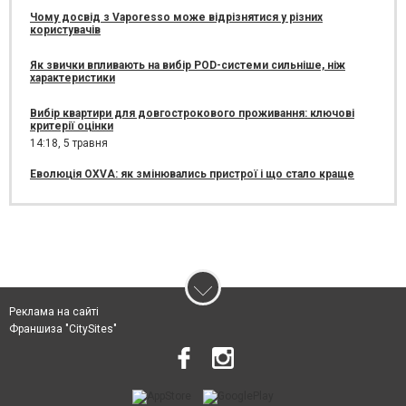
Чому досвід з Vaporesso може відрізнятися у різних
користувачів
Як звички впливають на вибір POD-системи сильніше, ніж
характеристики
Вибір квартири для довгострокового проживання: ключові
критерії оцінки
14:18,
5 травня
Еволюція OXVA: як змінювались пристрої і що стало краще
Реклама на сайті
Франшиза "CitySites"