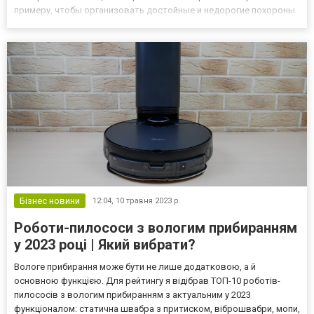
примеру, чтобы организовать достойные и недорогие похороны
в Киеве, сегодня достаточно обратиться в Киевскую городскую
ритуальную службу полного цикла «Заповіт», где н...
Бізнес новини
12:04,
10 травня 2023 р.
Роботи-пилососи з вологим прибиранням
у 2023 році | Який вибрати?
Вологе прибирання може бути не лише додатковою, а й
основною функцією. Для рейтингу я відібрав ТОП-10 роботів-
пилососів з вологим прибиранням з актуальним у 2023
функціоналом: статична швабра з притиском, віброшвабри, мопи,