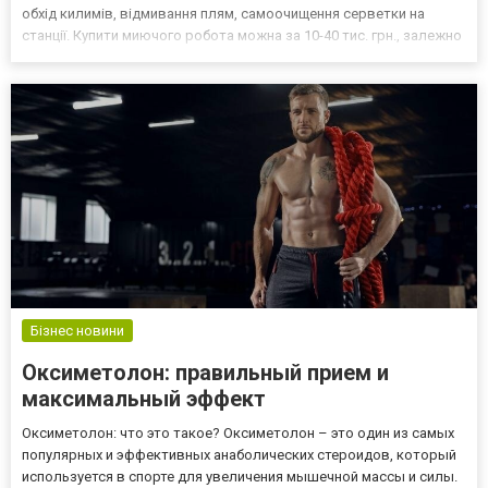
обхід килимів, відмивання плям, самоочищення серветки на
станції. Купити миючого робота можна за 10-40 тис. грн., залежно
від функцій і комплектації. Далі я розповім про характеристики,
результати тестування, переваги та недоліки кожної...
Бізнес новини
Оксиметолон: правильный прием и
максимальный эффект
Оксиметолон: что это такое? Оксиметолон – это один из самых
популярных и эффективных анаболических стероидов, который
используется в спорте для увеличения мышечной массы и силы.