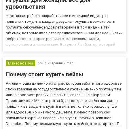
удовольствия
Неустанная работа разработчиков в интимной индустрии
привела к тому, что каждая девушка получила возможность
получать сексуальное удовлетворение в том виде и в тех
объемах, которые являются предпочтительными для нее. Тысячи
вибраторов, которые различаются внешним видом,
функционалом и назначением. Вакуумный вибратор, который
стал популярен в последнее время, является одним из самых
востребованных секс-гаджетов, но далеко не единственным.
Расскажем о секс-и...
Бізнес новини
16:37,
22 травня 2023 р.
Почему стоит курить вейпы
Англия – одна из немногих стран, которая заботится о здоровье
своих граждан на государственном уровне. Именно поэтому там
давно проводят различные опыты, связанные с курением.
Представители Министерства Здравоохранения Англии давно
пришли к выводу, что курить вейпы не только гораздо лучше
для здоровья, но и намного дешевле. Именно поэтому они
призывают курящее население покупать вейпы в Вейп шоп
Drsmoke. Почему рекомендуют курить вейпы, а не сигареты П...