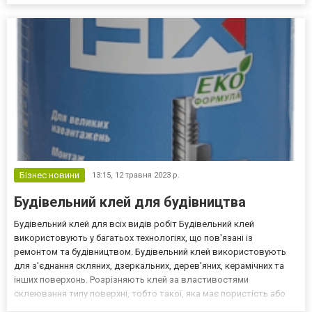
Бізнес новини
13:15,
12 травня 2023 р.
Будівельний клей для будівництва
Будівельний клей для всіх видів робіт Будівельний клей
використовують у багатьох технологіях, що пов'язані із
ремонтом та будівництвом. Будівельний клей використовують
для з'єднання скляних, дзеркальних, дерев'яних, керамічних та
інших поверхонь. Розрізняють клей за властивостями
склеювання типу поверхні, тобто такої, яка має пористість або
гладеньку та фарбовану непористу поверхню. Не менш важливі