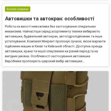
ДТП, механического повреждения из-за действий
злоумышленников, неаккуратн...
Бізнес новини
Автовишки та автокран: особливості
Робота на висоті неможлива без застосування спеціальних
механізмів. Найчастіше серед асортименту техніки вибирають
автовишки, будівельний автокран, автогідропідйомник та інше
устаткування. Компанія Мінірент пропонує сучасні, якісні варіанти
підйомних машин в Києві та Київській області. Доступна оренда
автовишки, крана та іншої спецтехніки на різний період та на
вигідних умовах. Особливості застосування автовишки
Виробники пропонують широкий вибір автовишки...