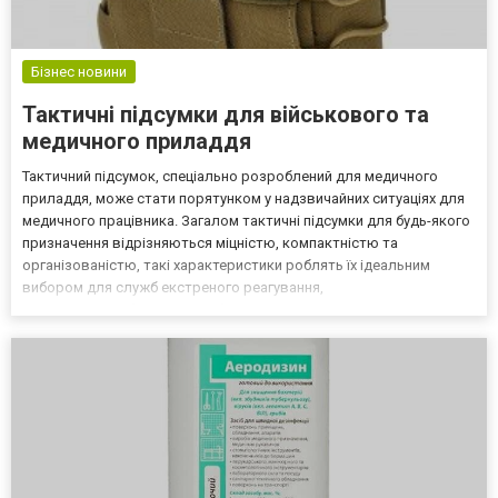
Бізнес новини
Тактичні підсумки для військового та
медичного приладдя
Тактичний підсумок, спеціально розроблений для медичного
приладдя, може стати порятунком у надзвичайних ситуаціях для
медичного працівника. Загалом тактичні підсумки для будь-якого
призначення відрізняються міцністю, компактністю та
організованістю, такі характеристики роблять їх ідеальним
вибором для служб екстреного реагування,
військовослужбовців та любителів активного відпочинку.
Особливості тактичних підсумків Підсумок – це частина
тактичного спорядж...