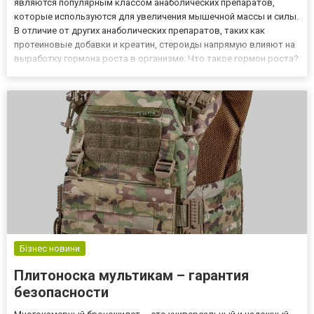
являются популярным классом анаболических препаратов,
которые используются для увеличения мышечной массы и силы.
В отличие от других анаболических препаратов, таких как
протеиновые добавки и креатин, стероиды напрямую влияют на
выработку гормона роста в организме. Что такое гормон роста?
Гормон роста - это естественный гормон, который
вырабатывается гипофизом в головном мозге. Он играет
важную роль в...
Бізнес новини
Плитоноска мультикам – гарантия
безопасности