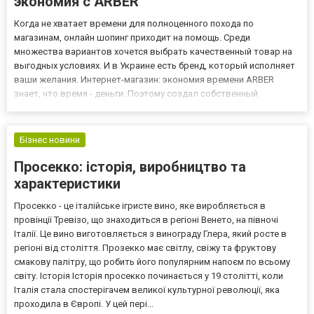
экономия с ARBER
Когда не хватает времени для полноценного похода по
магазинам, онлайн шопинг приходит на помощь. Среди
множества вариантов хочется выбрать качественный товар на
выгодных условиях. И в Украине есть бренд, который исполняет
ваши желания. Интернет-магазин: экономия времени ARBER
знает, что время - деньги. Поэтому создал собственный
маркетплейс, где вы экономите и то, и другое. Выходные дни
оставьте для близких людей, а одежду покупайте на сайте
arber.ua в люб...
Бізнес новини
Просекко: історія, виробництво та
характеристики
Просекко - це італійське ігристе вино, яке виробляється в
провінції Тревізо, що знаходиться в регіоні Венето, на півночі
Італії. Це вино виготовляється з винограду Глера, який росте в
регіоні від століття. Прозекко має світлу, свіжу та фруктову
смакову палітру, що робить його популярним напоєм по всьому
світу. Історія Історія просекко починається у 19 столітті, коли
Італія стала спостерігачем великої культурної революції, яка
проходила в Європі. У цей пері...