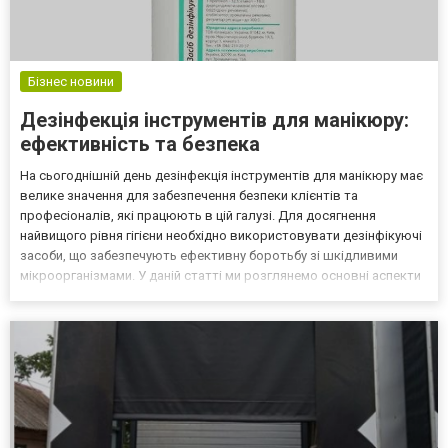
Бізнес новини
Дезінфекція інструментів для манікюру:
ефективність та безпека
На сьогоднішній день дезінфекція інструментів для манікюру має
велике значення для забезпечення безпеки клієнтів та
професіоналів, які працюють в цій галузі. Для досягнення
найвищого рівня гігієни необхідно використовувати дезінфікуючі
засоби, що забезпечують ефективну боротьбу зі шкідливими
мікроорганізмами. У даній статті ми розглянемо основні аспекти
дезінфекції манікюрних інструментів та надамо докладну
інформацію про різноманітні засоби, доступні на р...