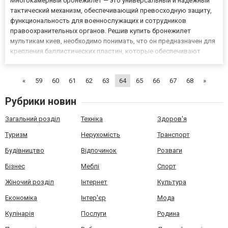
Многокамерный бронежилет — это универсальный и надежный
тактический механизм, обеспечивающий превосходную защиту,
функциональность для военнослужащих и сотрудников
правоохранительных органов. Решив купить бронежилет
мультикам киев, необходимо понимать, что он предназначен для
крепления баллистических пластин, которые обеспечивают
защиту от пуль и осколков, и его можно носить поверх одежды
или под униформой для максимальной маскировки. Особенности
«
59
60
61
62
63
64
65
66
67
68
»
многокам...
Рубрики новин
Загальний розділ
Техніка
Здоров'я
Туризм
Нерухомість
Транспорт
Будівництво
Відпочинок
Розваги
Бізнес
Меблі
Спорт
Жіночий розділ
Інтернет
Культура
Економіка
Інтер'єр
Мода
Кулінарія
Послуги
Родина