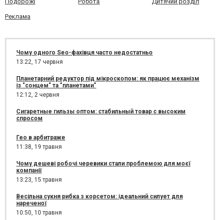
Подорожі
Робота
Дитячий розділ
Реклама
Чому одного Seo-фахівця часто недостатньо
13:22,
17 червня
Планетарний редуктор під мікроскопом: як працює механізм
із "сонцем" та "планетами"
12:12,
2 червня
Сигаретные гильзы оптом: стабильный товар с высоким
спросом
Гео в арбитраже
11:38,
19 травня
Чому дешеві робочі черевики стали проблемою для моєї
компанії
13:23,
15 травня
Весільна сукня рибка з корсетом: ідеальний силует для
нареченої
10:50,
10 травня