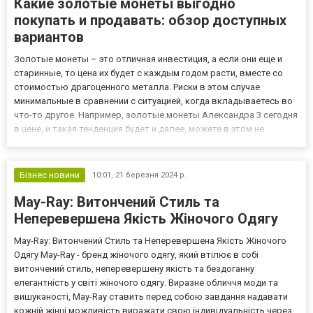
Какие золотые монеты выгодно
покупать и продавать: обзор доступных
вариантов
Золотые монеты – это отличная инвестиция, а если они еще и
старинные, то цена их будет с каждым годом расти, вместе со
стоимостью драгоценного металла. Риски в этом случае
минимальные в сравнении с ситуацией, когда вкладываетесь во
что-то другое. Например, золотые монеты Александра 3 сегодня
в цене, и такая тенденция будет и далее, можете в этом не
сомневаться. Какие золотые монеты продают и покупают: обзор
видов В нумизматике существует довольно обширная...
Бізнес новини
10:01,
21 березня 2024 р.
May-Ray: Витончений Стиль та
Неперевершена Якість Жіночого Одягу
May-Ray: Витончений Стиль та Неперевершена Якість Жіночого
Одягу May-Ray - бренд жіночого одягу, який втілює в собі
витончений стиль, неперевершену якість та бездоганну
елегантність у світі жіночого одягу. Виразне обличчя моди та
вишуканості, May-Ray ставить перед собою завдання надавати
кожній жінці можливість виражати свою індивідуальність через