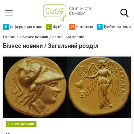
И
Информация о нас
Ф
Футбол
И
Интервью
Т
Требуется помощ
Головна
Бізнес новини
Загальний розділ
Бізнес новини / Загальний розділ
Бізнес новини