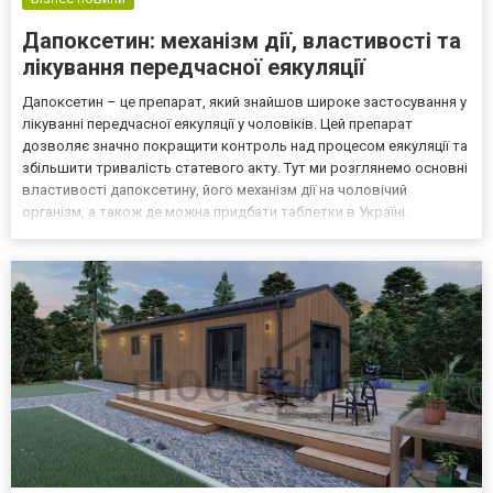
Дапоксетин: механізм дії, властивості та
лікування передчасної еякуляції
Дапоксетин – це препарат, який знайшов широке застосування у
лікуванні передчасної еякуляції у чоловіків. Цей препарат
дозволяє значно покращити контроль над процесом еякуляції та
збільшити тривалість статевого акту. Тут ми розглянемо основні
властивості дапоксетину, його механізм дії на чоловічий
організм, а також де можна придбати таблетки в Україні.
Дапоксетин відноситься до групи препаратів, відомих як
селективні інгібітори зворотного захоплення серото...