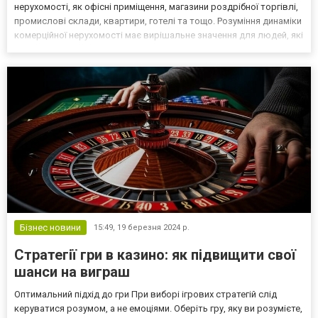
нерухомості, як офісні приміщення, магазини роздрібної торгівлі,
промислові склади, квартири, готелі та тощо. Розуміння динаміки
комерційної нерухомості має вирішальне значення для людей, які
прагнуть вигідно вкласти фінансові інвестиції, використавши цей
клас активів. Можливості від прид...
Бізнес новини
15:49,
19 березня 2024 р.
Стратегії гри в казино: як підвищити свої
шанси на виграш
Оптимальний підхід до гри При виборі ігрових стратегій слід
керуватися розумом, а не емоціями. Оберіть гру, яку ви розумієте,