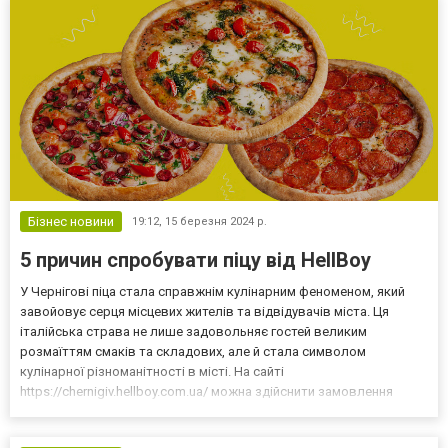
Бізнес новини
19:12,
15 березня 2024 р.
5 причин спробувати піцу від HellBoy
У Чернігові піца стала справжнім кулінарним феноменом, який
завойовує серця місцевих жителів та відвідувачів міста. Ця
італійська страва не лише задовольняє гостей великим
розмаїттям смаків та складових, але й стала символом
кулінарної різноманітності в місті. На сайті
https://chernigiv.hellboy.com.ua/ можна здійснити замовлення
доставлення як однієї, так і декількох позицій: варто уважно
переглянути меню для купівлі найкращого варіанту, що