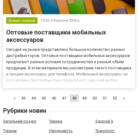
Бізнес новини
13:55,
6 березня 2024 р.
Оптовые поставщики мобильных
аксессуаров
Сегодня на рынке представлено большое количество разных
дистрибьюторов. Оптовые поставщики мобильных аксессуаров
предлагают разные условия сотрудничества и разный объем
продукции. В этом материале мы рассмотрим такого поставщика
и лучшие аксессуары для телефона. Мобильные аксессуары: их
поставщики Дистрибьюторы предлагают широкий выбор
товаров для смартфона: от стильных чехлов до современных
наушников. Лидирующий поставщик этой нише, Ncase,
«
43
44
45
46
47
48
49
50
51
52
»
предлагает широ...
Рубрики новин
Загальний розділ
Техніка
Здоров'я
Туризм
Нерухомість
Транспорт