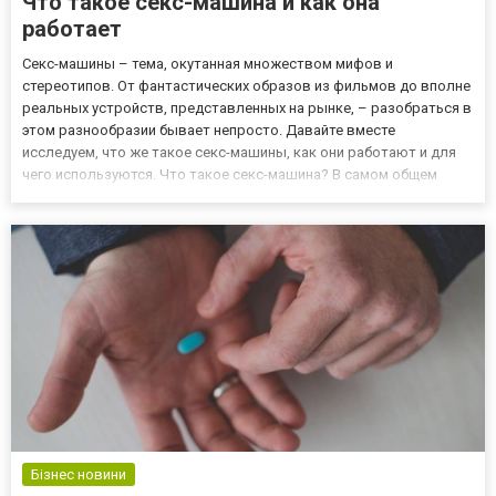
Что такое секс-машина и как она
работает
Секс-машины – тема, окутанная множеством мифов и
стереотипов. От фантастических образов из фильмов до вполне
реальных устройств, представленных на рынке, – разобраться в
этом разнообразии бывает непросто. Давайте вместе
исследуем, что же такое секс-машины, как они работают и для
чего используются. Что такое секс-машина? В самом общем
смысле, секс-машина – это механическое или электрическое
устройство, предназначенное для имитации полового акта или
других ф...
Бізнес новини