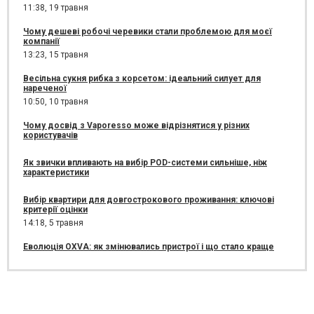
11:38,
19 травня
Чому дешеві робочі черевики стали проблемою для моєї
компанії
13:23,
15 травня
Весільна сукня рибка з корсетом: ідеальний силует для
нареченої
10:50,
10 травня
Чому досвід з Vaporesso може відрізнятися у різних
користувачів
Як звички впливають на вибір POD-системи сильніше, ніж
характеристики
Вибір квартири для довгострокового проживання: ключові
критерії оцінки
14:18,
5 травня
Еволюція OXVA: як змінювались пристрої і що стало краще