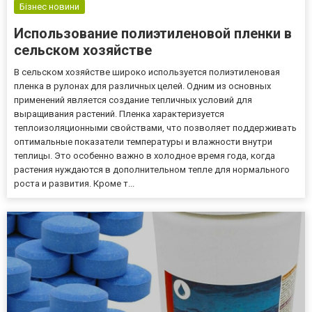
задовольнить см...
Бізнес новини
Использование полиэтиленовой пленки в
сельском хозяйстве
В сельском хозяйстве широко используется полиэтиленовая
пленка в рулонах для различных целей. Одним из основных
применений является создание тепличных условий для
выращивания растений. Пленка характеризуется
теплоизоляционными свойствами, что позволяет поддерживать
оптимальные показатели температуры и влажности внутри
теплицы. Это особенно важно в холодное время года, когда
растения нуждаются в дополнительном тепле для нормального
роста и развития. Кроме т...