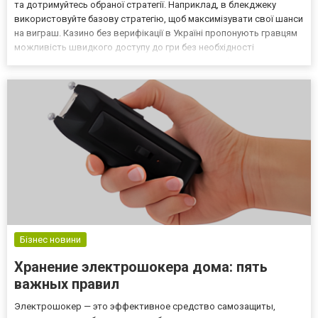
та дотримуйтесь обраної стратегії. Наприклад, в блекджеку
використовуйте базову стратегію, щоб максимізувати свої шанси
на виграш. Казино без верифікації в Україні пропонують гравцям
можливість швидкого доступу до гри без необхідності
проходження складних процедур перевірки особистості.
Розглянемо кілька стратегій для популярних каз...
Бізнес новини
Хранение электрошокера дома: пять
важных правил
Электрошокер — это эффективное средство самозащиты,