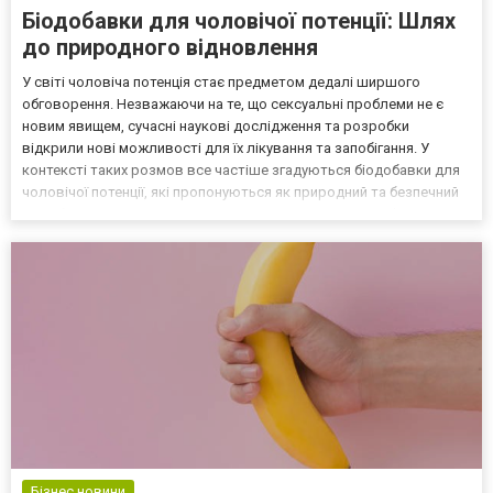
Біодобавки для чоловічої потенції: Шлях
до природного відновлення
У світі чоловіча потенція стає предметом дедалі ширшого
обговорення. Незважаючи на те, що сексуальні проблеми не є
новим явищем, сучасні наукові дослідження та розробки
відкрили нові можливості для їх лікування та запобігання. У
контексті таких розмов все частіше згадуються біодобавки для
чоловічої потенції, які пропонуються як природний та безпечний
спосіб підтримки та покращення сексуального здоров'я. Давайте
розглянемо, що таке біодобавки для потенції,...
Бізнес новини