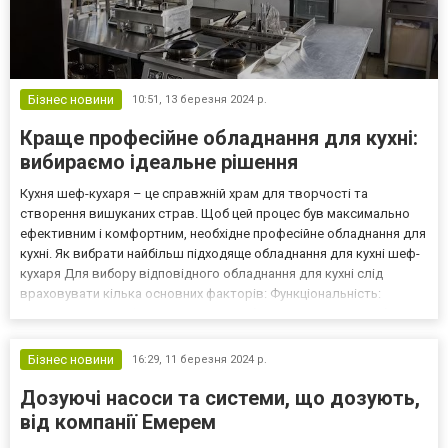
Бізнес новини
10:51,
13 березня 2024 р.
Краще професійне обладнання для кухні:
вибираємо ідеальне рішення
Кухня шеф-кухаря – це справжній храм для творчості та
створення вишуканих страв. Щоб цей процес був максимально
ефективним і комфортним, необхідне професійне обладнання для
кухні. Як вибрати найбільш підходяще обладнання для кухні шеф-
кухаря Для вибору відповідного обладнання для кухні слід
враховувати кілька основних факторів: Функціональність:
Зверніть увагу на функціональність обладнання. Воно має бути
універсальним для виконання різних завдань на кухні...
Бізнес новини
16:29,
11 березня 2024 р.
Дозуючі насоси та системи, що дозують,
від компанії Емерем