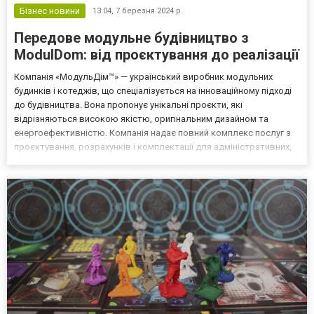
Бізнес новини
13:04,
7 березня 2024 р.
Передове модульне будівництво з
ModulDom: від проєктування до реалізації
Компанія «МодульДім™» — український виробник модульних
будинків і котеджів, що спеціалізується на інноваційному підході
до будівництва. Вона пропонує унікальні проєкти, які
відрізняються високою якістю, оригінальним дизайном та
енергоефективністю. Компанія надає повний комплекс послуг з
проєктування, розрахунків і комплектації для адміністративних,
промислових і побутових об'єктів. Готові споруди відрізняються
легкістю, компактними розмірами, зручністю у в...