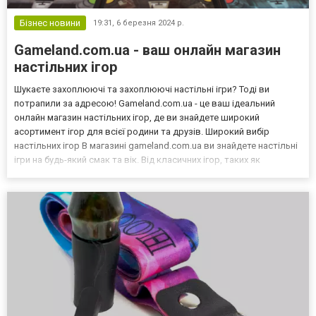
Бізнес новини
19:31,
6 березня 2024 р.
Gameland.com.ua - ваш онлайн магазин
настільних ігор
Шукаєте захоплюючі та захоплюючі настільні ігри? Тоді ви
потрапили за адресою! Gameland.com.ua - це ваш ідеальний
онлайн магазин настільних ігор, де ви знайдете широкий
асортимент ігор для всієї родини та друзів. Широкий вибір
настільних ігор В магазині gameland.com.ua ви знайдете настільні
ігри на будь-який смак та вік. Від класичних ігор, таких як
Монополія та Шахи, до новітніх ігор, що вразять вашу уяву.
Магазин постійно оновлює свій асортимент, щоб ви...