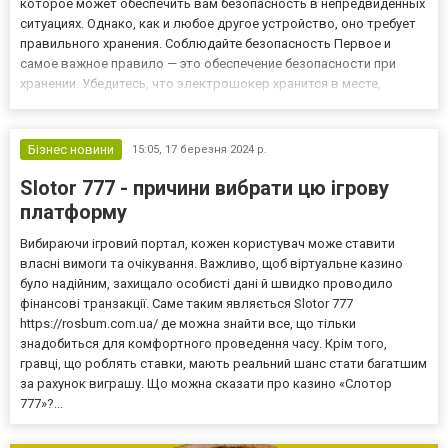
которое может обеспечить вам безопасность в непредвиденных
ситуациях. Однако, как и любое другое устройство, оно требует
правильного хранения. Соблюдайте безопасность Первое и
самое важное правило — это обеспечение безопасности при
хранении. Убедитесь, что электрошокер хранится в месте,
недоступном для детей и животных. Электрошокер — не игрушка
и может нанести серьезный вред, если будет использоваться
не...
Бізнес новини
15:05,
17 березня 2024 р.
Slotor 777 - причини вибрати цю ігрову
платформу
Вибираючи ігровий портал, кожен користувач може ставити
власні вимоги та очікування. Важливо, щоб віртуальне казино
було надійним, захищало особисті дані й швидко проводило
фінансові транзакції. Саме таким являється Slotor 777
https://rosbum.com.ua/ де можна знайти все, що тільки
знадобиться для комфортного проведення часу. Крім того,
гравці, що роблять ставки, мають реальний шанс стати багатшим
за рахунок виграшу. Що можна сказати про казино «Слотор
777»?...