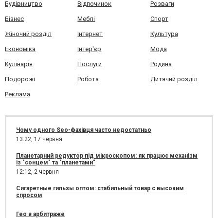
Будівництво
Відпочинок
Розваги
Бізнес
Меблі
Спорт
Жіночий розділ
Інтернет
Культура
Економіка
Інтер'єр
Мода
Кулінарія
Послуги
Родина
Подорожі
Робота
Дитячий розділ
Реклама
Чому одного Seo-фахівця часто недостатньо
13:22,
17 червня
Планетарний редуктор під мікроскопом: як працює механізм
із "сонцем" та "планетами"
12:12,
2 червня
Сигаретные гильзы оптом: стабильный товар с высоким
спросом
Гео в арбитраже