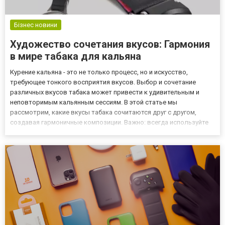
Бізнес новини
Художество сочетания вкусов: Гармония
в мире табака для кальяна
Курение кальяна - это не только процесс, но и искусство,
требующее тонкого восприятия вкусов. Выбор и сочетание
различных вкусов табака может привести к удивительным и
неповторимым кальянным сессиям. В этой статье мы
рассмотрим, какие вкусы табака сочитаются друг с другом,
создавая гармоничные композиции. Важно: всегда используйте
персональный мундштук, что позволит вам ощутить всю гамму
вкуса табака. Фруктовые и цитрусовые сочетания: Яблоко и
мята: Сочета...