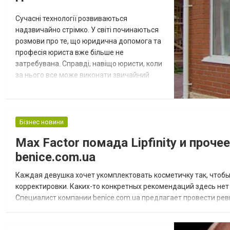
Сучасні технології розвиваються
надзвичайно стрімко. У світі починаються
розмови про те, що юридична допомога та
професія юриста вже більше не
затребувана. Справді, навіщо юристи, коли
за нього все може виконати звичайний
робот? Проте ця думка хибна. Професія
юриста – це не лише закони та документи.
Кваліфікований юрист мусить мати
людський фактор. Знаходити нюанси,
Бізнес новини
розбиратися в обхідних шляхах. Мати
Max Factor помада Lipfinity и проч
гнучний розум, креативність, бути гарним
benice.com.ua
стратегом та п...
Каждая девушка хочет укомплектовать косметичку так, чтобы
корректировки. Каких-то конкретных рекомендаций здесь нет
Специалист компании benice.com.ua предлагает провести рев
соответствии с рекомендациями лучших визажистов. Основа д