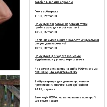
товар с высоким спросом
Гео в арбитраже
11:38,
19 травня
Чому дешеві робочі черевики стали
проблемою для моєї компанії
13:23,
15 травня
Весільна сукня рибка з корсетом: ідеальний
силует для нареченої
10:50,
10 травня
Чому досвід з Vaporesso може
відрізнятися у різних користувачів
Як звички впливають на вибір POD-системи
сильніше, ніж характеристики
Вибір квартири для довгострокового
проживання: ключові критерії оцінки
14:18,
5 травня
Еволюція OXVA: як змінювались пристрої і
що стало краще