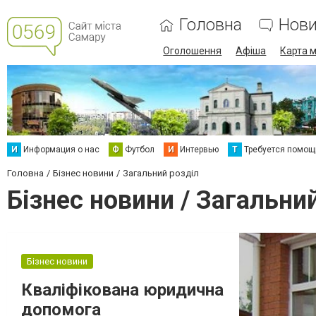
Головна
Нов
Оголошення
Афіша
Карта м
И
Информация о нас
Ф
Футбол
И
Интервью
Т
Требуется помощ
Головна
Бізнес новини
Загальний розділ
Бізнес новини / Загальни
Бізнес новини
Кваліфікована юридична
допомога