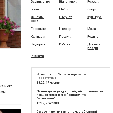
Будівництво
Відпочинок
Розваги
Бізнес
Меблі
Спорт
Жіночий
Інтернет
Культура
розділ
Економіка
Інтер'єр
Мода
Кулінарія
Послуги
Родина
Подорожі
Робота
Дитячий
розділ
Реклама
Чому одного Seo-фахівця часто
недостатньо
13:22,
17 червня
а и его
амы.
Планетарний редуктор під мікроскопом: як
працює механізм із "сонцем" та
"планетами"
12:12,
2 червня
Сигаретные гильзы оптом: стабильный