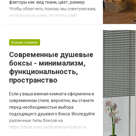
факторы как: вид ткани, цвет, размер.
Чтобы облегчить поиски, мы советуем вам,
не выходя из дома, посетить сайт:
https://www.greenap.com.ua/catalog/tovary_dlya_doma/posteln
интернет магазин «Green Apelsin», который
специализируется на продаже товаров
для дома, в том числе и постельного
Бізнес новини
белья. Каталог удобен для поиска,
Современные душевые
благодаря распределени...
боксы - минимализм,
функциональность,
пространство
Если у ваша ванная комната оформлена в
современном стиле, вероятно, вы станете
перед необходимостью выбора
подходящего душевого бокса. Исследуйте
различные типы боксов на
https://dush.com.ua/dushevye-boksy/ и
узнайте, как подобрать такой, который