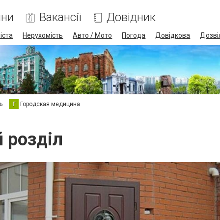
ини
Вакансії
Довідник
іста
Нерухомість
Авто / Мото
Погода
Довідкова
Дозві
ь
Г
Городская медицина
й розділ