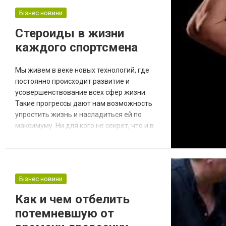
Бізнес новини
Стероиды в жизни
каждого спортсмена
Мы живем в веке новых технологий, где
постоянно происходит развитие и
усовершенствование всех сфер жизни.
Такие прогрессы дают нам возможность
упростить жизнь и насладиться ей по
максимуму. Ни для кого не секрет, что и в
спорте имеются более быстрые и
упрощенные способы достижения целей.
Этим способом является прием
допинговых препаратов, что значительно
Бізнес новини
упрощает жизнь спортсменам, как
профессионального, так и любительского
Как и чем отбелить
уровня. Мы рассмотрим с Вами, по...
потемневшую от