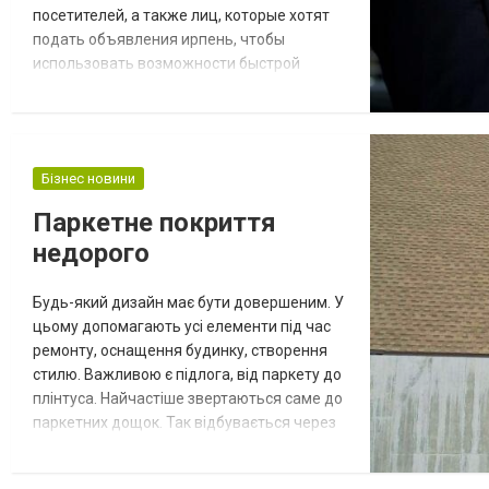
посетителей, а также лиц, которые хотят
подать объявления ирпень, чтобы
использовать возможности быстрой
продажи своих товаров или услуг.
Зарегистрированные пользователи имеют
доступ к дополнительным параметрам.
Полностью автоматизированный
Бізнес новини
бесплатный сервис предназначен для
размещения частных объявлений на тему
Паркетне покриття
недвижимость, строительные материалы,
недорого
средств...
Будь-який дизайн має бути довершеним. У
цьому допомагають усі елементи під час
ремонту, оснащення будинку, створення
стилю. Важливою є підлога, від паркету до
плінтуса. Найчастіше звертаються саме до
паркетних дощок. Так відбувається через
те. Що вона має багато переваг. По-перше,
це економно. По-друге, такі дошки зроблені