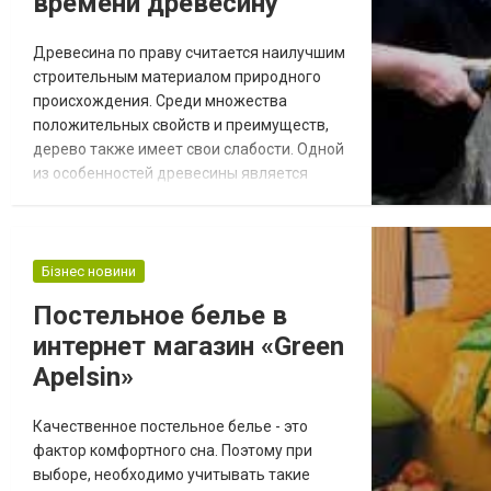
времени древесину
Древесина по праву считается наилучшим
строительным материалом природного
происхождения. Среди множества
положительных свойств и преимуществ,
дерево также имеет свои слабости. Одной
из особенностей древесины является
обесцвечивание или потемнение верхних
слоёв, вызванное природными
процессами старения, а также
поражениями грибком и плесенью.
Бізнес новини
Процессы потемнения древесины не
Постельное белье в
являются безвозвратными, если
интернет магазин «Green
своевременно провести обработку
специальными химическ...
Apelsin»
Качественное постельное белье - это
фактор комфортного сна. Поэтому при
выборе, необходимо учитывать такие