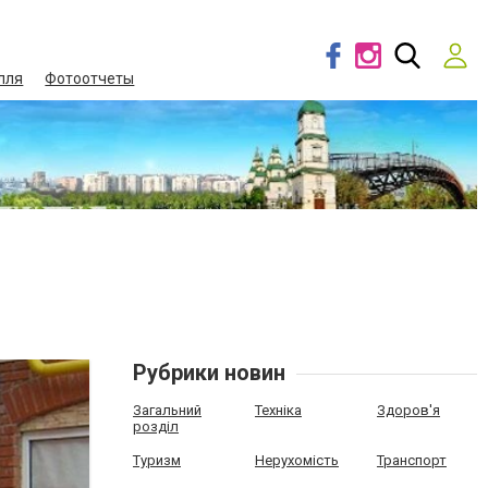
лля
Фотоотчеты
Рубрики новин
Загальний
Техніка
Здоров'я
розділ
Туризм
Нерухомість
Транспорт