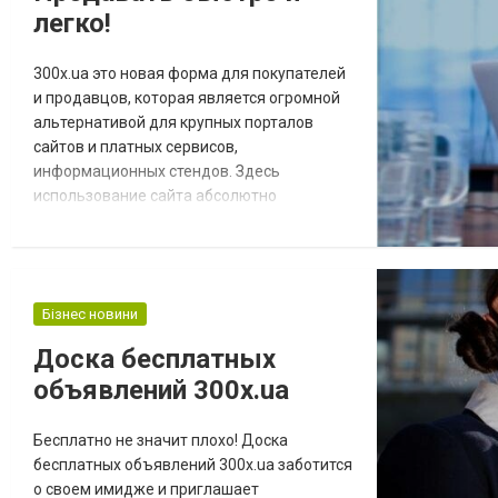
легко!
обычной...
300x.ua это новая форма для покупателей
и продавцов, которая является огромной
альтернативой для крупных порталов
сайтов и платных сервисов,
информационных стендов. Здесь
использование сайта абсолютно
бесплатно. Так есть и так будет даже
через несколько лет. В основном доску
бесплатных объявлений используют
частные лица, которые особенно
Бізнес новини
заинтересованы в быстрой, простой и
надежной продаже своих вещей, но и тем,
Доска бесплатных
кто ищет вещи по низкой цене так
объявлений 300x.ua
называемые...
Бесплатно не значит плохо! Доска
бесплатных объявлений 300x.ua заботится
о своем имидже и приглашает