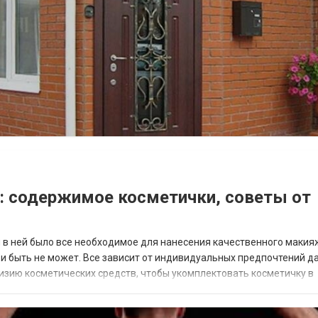
ее: содержимое косметички, советы от
 в ней было все необходимое для нанесения качественного макияж
 и быть не может. Все зависит от индивидуальных предпочтений д
изию косметических средств, чтобы укомплектовать косметичку в
ля макияжа О существовании основы...