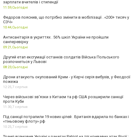
зарплати вчителів і стипендії
11:59,
Сьогодні
Федоров пояснив, що потрібно змінити в мобілізації . «200+ тисяч у
СЗЧ»
10:44,
Сьогодні
Антисанітарія в укриттях . 56% шкіл України не пройшли
санперевірку
09:21,
Сьогодні
Другий етап ексгумації останків солдатів Війська Польського
розпочнеться у Львові
08:23,
Сьогодні
Дрони атакують окупований Крим - у Керчі серія вибухів, у Феодосії
пожежа
12:25,
7 серпня
Через військові зв'язки з Китаєм та рф США розширили санкції
проти Куби
11:30,
7 серпня
Під санкції потрапили 19 нових цілей . Британія вдарила по банках і
«тіньовому флоту» рф
10:25,
7 серпня
Трамп відмовив Україні у ракетах Patriot на тлі кривавих атак Росії :