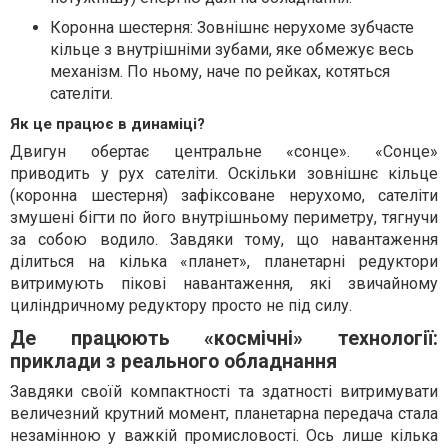
Коронна шестерня: Зовнішнє нерухоме зубчасте
кільце з внутрішніми зубами, яке обмежує весь
механізм. По ньому, наче по рейках, котяться
сателіти.
Як це працює в динаміці?
Двигун обертає центральне «сонце». «Сонце»
приводить у рух сателіти. Оскільки зовнішнє кільце
(коронна шестерня) зафіксоване нерухомо, сателіти
змушені бігти по його внутрішньому периметру, тягнучи
за собою водило. Завдяки тому, що навантаження
ділиться на кілька «планет», планетарні редуктори
витримують пікові навантаження, які звичайному
циліндричному редуктору просто не під силу.
Де працюють «космічні» технології:
приклади з реального обладнання
Завдяки своїй компактності та здатності витримувати
величезний крутний момент, планетарна передача стала
незамінною у важкій промисловості. Ось лише кілька