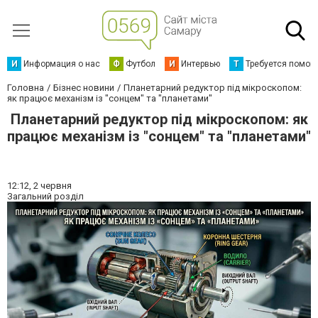
И
Информация о нас
Ф
Футбол
И
Интервью
Т
Требуется помощ
Головна
Бізнес новини
Планетарний редуктор під мікроскопом:
як працює механізм із "сонцем" та "планетами"
Планетарний редуктор під мікроскопом: як
працює механізм із "сонцем" та "планетами"
12:12,
2 червня
Загальний розділ