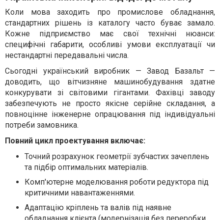
Коли мова заходить про промислове обладнання,
стандартних рішень із каталогу часто буває замало.
Кожне підприємство має свої технічні нюанси:
специфічні габарити, особливі умови експлуатації чи
нестандартні передавальні числа.
Сьогодні український виробник — Завод Базальт —
доводить, що вітчизняне машинобудування здатне
конкурувати зі світовими гігантами. Фахівці заводу
забезпечують не просто якісне серійне складання, а
повноцінне інженерне опрацювання під індивідуальні
потреби замовника.
Повний цикл проектування включає:
Точний розрахунок геометрії зубчастих зачеплень
та підбір оптимальних матеріалів.
Комп'ютерне моделювання роботи редуктора під
критичними навантаженнями.
Адаптацію кріплень та валів під наявне
обладнання клієнта (модернізація без переробки