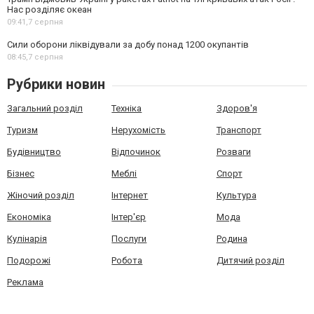
Нас розділяє океан
09:41,
7 серпня
Сили оборони ліквідували за добу понад 1200 окупантів
08:45,
7 серпня
Рубрики новин
Загальний розділ
Техніка
Здоров'я
Туризм
Нерухомість
Транспорт
Будівництво
Відпочинок
Розваги
Бізнес
Меблі
Спорт
Жіночий розділ
Інтернет
Культура
Економіка
Інтер'єр
Мода
Кулінарія
Послуги
Родина
Подорожі
Робота
Дитячий розділ
Реклама