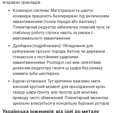
яскравих прикладів:
Конвеєрні системи: Магістральні та шахтні
конвеєри працюють безперервно під величезним
навантаженням (тонни породи або вантажу).
Планетарний редуктор забезпечує плавний пуск та
стабільну роботу стрічки навіть за умови її
максимального завантаження.
Дробарки (подрібнювачі): Обладнання для
руйнування гірської породи, бетону чи деревини
стикається з постійними ударними
навантаженнями. Розподіл сил між сателітами
дозволяє редуктору гасити ці удари без ризику
зламати зуби шестерень.
Бурові установки: Тут критично важливо мати
високий крутний момент для проходження крізь
тверді шари ґрунту, але простір для монтажу
приводу часто обмежений. Планетарний механізм
ідеально вписується в концепцію бурових роторів.
Українська інженерія: від ідеї до металу