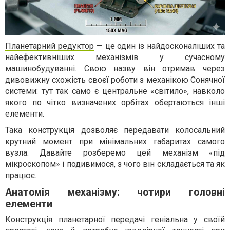
Планетарний редуктор
— це один із найдосконаліших та
найефективніших механізмів у сучасному
машинобудуванні. Свою назву він отримав через
дивовижну схожість своєї роботи з механікою Сонячної
системи: тут так само є центральне «світило», навколо
якого по чітко визначених орбітах обертаються інші
елементи.
Така конструкція дозволяє передавати колосальний
крутний момент при мінімальних габаритах самого
вузла. Давайте розберемо цей механізм «під
мікроскопом» і подивимося, з чого він складається та як
працює.
Анатомія механізму: чотири головні
елементи
Конструкція планетарної передачі геніальна у своїй