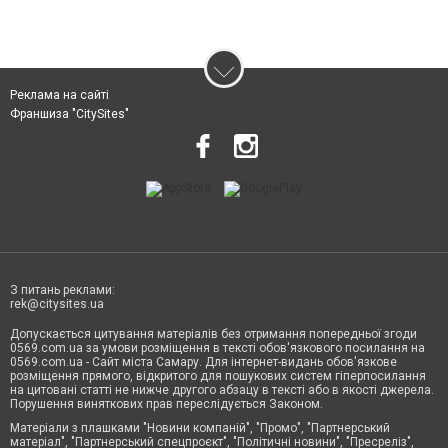
Реклама на сайті
Франшиза "CitySites"
З питань реклами:
rek@citysites.ua
Допускається цитування матеріалів без отримання попередньої згоди
0569.com.ua за умови розміщення в тексті обов'язкового посилання на
0569.com.ua - Сайт міста Самару. Для інтернет-видань обов'язкове
розміщення прямого, відкритого для пошукових систем гіперпосилання
на цитовані статті не нижче другого абзацу в тексті або в якості джерела.
Порушення виняткових прав переслідується Законом.
Матеріали з плашками "Новини компаній", "Промо", "Партнерський
матеріал", "Партнерський спецпроєкт", "Політичні новини", "Пресреліз",