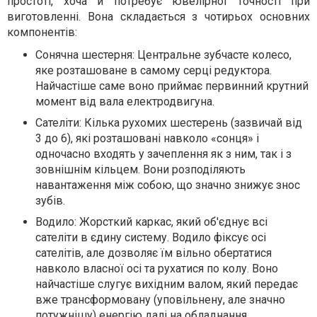
простоті, хоча й потребує ювелірної точності при
виготовленні. Вона складається з чотирьох основних
компонентів:
Сонячна шестерня: Центральне зубчасте колесо,
яке розташоване в самому серці редуктора.
Найчастіше саме воно приймає первинний крутний
момент від вала електродвигуна.
Сателіти: Кілька рухомих шестерень (зазвичай від
3 до 6), які розташовані навколо «сонця» і
одночасно входять у зачеплення як з ним, так і з
зовнішнім кільцем. Вони розподіляють
навантаження між собою, що значно знижує знос
зубів.
Водило: Жорсткий каркас, який об'єднує всі
сателіти в єдину систему. Водило фіксує осі
сателітів, але дозволяє їм вільно обертатися
навколо власної осі та рухатися по колу. Воно
найчастіше слугує вихідним валом, який передає
вже трансформовану (уповільнену, але значно
потужнішу) енергію далі на обладнання.