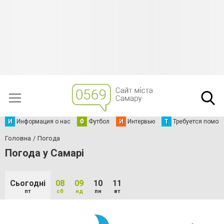
И
Информация о нас
Ф
Футбол
И
Интервью
Т
Требуется помощ
Головна
Погода
Погода у Самарі
Сьогодні
08
09
10
11
пт
сб
нд
пн
вт