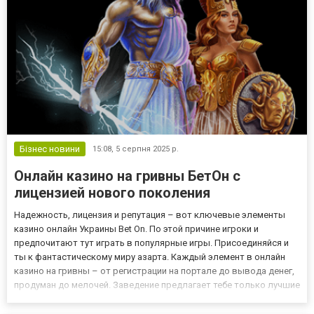
Бізнес новини
15:08,
5 серпня 2025 р.
Онлайн казино на гривны БетОн с
лицензией нового поколения
Надежность, лицензия и репутация – вот ключевые элементы
казино онлайн Украины Bet On. По этой причине игроки и
предпочитают тут играть в популярные игры. Присоединяйся и
ты к фантастическому миру азарта. Каждый элемент в онлайн
казино на гривны – от регистрации на портале до вывода денег,
продуман до мелочей. Заведение предлагает тебе только лучшие
игры, у которых есть лицензия, поддержку 24/7 и современный
подход к безопасности. Личный кабинет Бет Он на...