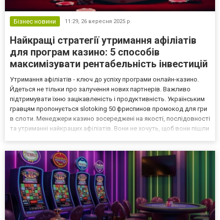
Бізнес новини
11:29,
26 вересня 2025 р.
Найкращі стратегії утримання афіліатів
для програм казино: 5 способів
максимізувати рентабельність інвестицій
Утримання афіліатів - ключ до успіху програми онлайн-казино.
Йдеться не тільки про залучення нових партнерів. Важливо
підтримувати їхню зацікавленість і продуктивність. Українським
гравцям пропонується slotoking 50 фриспинов промокод для гри
в слоти. Менеджери казино зосереджені на якості, послідовності
та утриманні найкращих афіліатів. Вони не хочуть, щоб вони пішли
в пошуках нової пропозиції. Світ iGaming дуже конкурентний.
Перед афіліатами постає безліч...