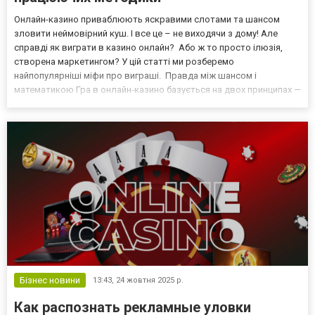
Онлайн-казино приваблюють яскравими слотами та шансом
зловити неймовірний куш. І все це – не виходячи з дому! Але
справді як виграти в казино онлайн? Або ж то просто ілюзія,
створена маркетингом? У цій статті ми розберемо
найпопулярніші міфи про виграші. Правда між шансом і
математикою Гра в онлайн-казино базується на двох принципах —
ймовірності + відповідальності. Немає способу обдурити RNG.
Але можна навчитися розуміти логіку гри, приймати рішення. Он...
Бізнес новини
13:43,
24 жовтня 2025 р.
Как распознать рекламные уловки