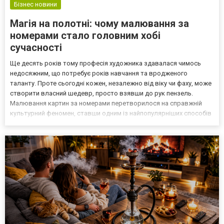
Бізнес новини
Магія на полотні: чому малювання за
номерами стало головним хобі
сучасності
Ще десять років тому професія художника здавалася чимось
недосяжним, що потребує років навчання та вродженого
таланту. Проте сьогодні кожен, незалежно від віку чи фаху, може
створити власний шедевр, просто взявши до рук пензель.
Малювання картин за номерами перетворилося на справжній
культурний феномен, ставши одним із найпопулярніших способів
проведення дозвілля в Україні та світі. Хобі без вікових меж
Однією з головних причин успіху цього хобі є його уні...