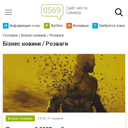
И
Информация о нас
Ф
Футбол
И
Интервью
Т
Требуется помощ
Головна
Бізнес новини
Розваги
Бізнес новини / Розваги
Бізнес новини
13:53,
17 червня