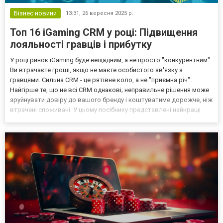
Бізнес новини
13:31,
26 вересня 2025 р.
Топ 16 iGaming CRM у році: Підвищення
лояльності гравців і прибутку
У році ринок iGaming буде нещадним, а не просто "конкурентним".
Ви втрачаєте гроші, якщо не маєте особистого зв'язку з
гравцями. Сильна CRM - це рятівне коло, а не "приємна річ".
Найгірше те, що не всі CRM однакові; неправильне рішення може
зруйнувати довіру до вашого бренду і коштуватиме дорожче, ніж
втрачені споживачі. У цьому посібнику представлені найкращі
CRM-системи для iGaming, одну з яких має космобет, які
переписують правила залучення клієнтів,...