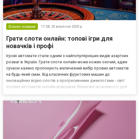
Бізнес новини
17:28,
25 вересня 2025 р.
Грати слоти онлайн: топові ігри для
новачків і профі
Ігрові автомати стали одним з найпопулярніших видів азартних
розваг в Україні. Грати слоти онлайн може кожен охочий, адже
сучасні казино пропонують величезний вибір ігрових автоматів
на будь-який смак. Від класичних фруктових машин до
інноваційних відео-слотів з прогресивними джекпотами - світ
ігрових автоматів онлайн відкриває безмежні можливості для
захоплюючого дозвілля. Українські гравці мають унікальну
можливість насолоджуватись ліцензійними ігровими...