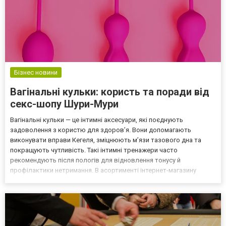
Бізнес новини
Вагінальні кульки: користь та поради від
секс-шопу Шури-Мури
Вагінальні кульки — це інтимні аксесуари, які поєднують
задоволення з користю для здоров’я. Вони допомагають
виконувати вправи Кегеля, зміцнюють м’язи тазового дна та
покращують чутливість. Такі інтимні тренажери часто
рекомендують після пологів для відновлення тонусу й
профілактики нетримання. В асортименті інтернет-магазину
Shurymury.ua https://shurymury.ua/vahinalni-kulky/ представлені різні
моделі вагінальних кульок для різного рівня досвіду. Чому вагі...