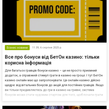
Бізнес новини
11:39,
6 серпня 2025 р.
Все про бонуси від БетОн казино: тільки
корисна інформація
Для багатьох гравців бонуси казино – це не просто приємний
додаток, а справжній стимул грати в казино на гроші. І тут БетОн
казино онлайн має що запропонувати. Це онлайн казино дійсно
щедре: від вітальних бонусів до акцій для постійних гравців. Якщо
ви тільки придивляєтесь до гри в казино на гривні, система
бонусів може стати чудовим стартом для того, щоб почати грати
в казино на гроші. Огляд бонусів казино на реальні гроші БетОн
Головна перевага BetOn каз...