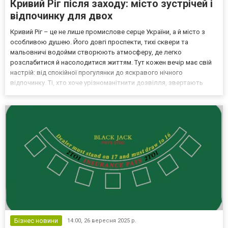
Кривий Ріг після заходу: місто зустрічей і
відпочинку для двох
Кривий Ріг – це не лише промислове серце України, а й місто з
особливою душею. Його довгі проспекти, тихі сквери та
мальовничі водойми створюють атмосферу, де легко
розслабитися й насолодитися життям. Тут кожен вечір має свій
настрій: від спокійної прогулянки до яскравого нічного
відпочинку. Ті, хто хоче урізноманітнити дозвілля, звертають
увагу на відпочинок для двох в Кривому Розі. Це чудовий спосіб
відкрити для себе місто з іншого боку – більш особистог...
Бізнес новини
14:00,
26 вересня 2025 р.