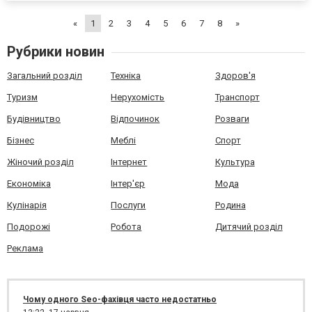
чому це корисно для кожног...
«
1
2
3
4
5
6
7
8
»
Рубрики новин
Загальний розділ
Техніка
Здоров'я
Туризм
Нерухомість
Транспорт
Будівництво
Відпочинок
Розваги
Бізнес
Меблі
Спорт
Жіночий розділ
Інтернет
Культура
Економіка
Інтер'єр
Мода
Кулінарія
Послуги
Родина
Подорожі
Робота
Дитячий розділ
Реклама
Чому одного Seo-фахівця часто недостатньо