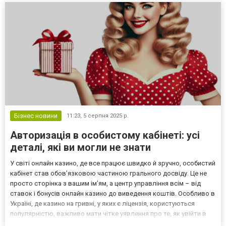
Бізнес новини
11:23,
5 серпня 2025 р.
Авторизація в особистому кабінеті: усі
деталі, які ви могли не знати
У світі онлайн казино, де все працює швидко й зручно, особистий
кабінет став обов’язковою частиною грального досвіду. Це не
просто сторінка з вашим ім’ям, а центр управління всім – від
ставок і бонусів онлайн казино до виведення коштів. Особливо в
Україні, де казино на гривні, у яких є ліцензія, користуються
популярністю, важливо мати чітке уявлення про те, як увійти в
свій профіль. Розглянемо, що дає Пін Ап вхід, як це працює та