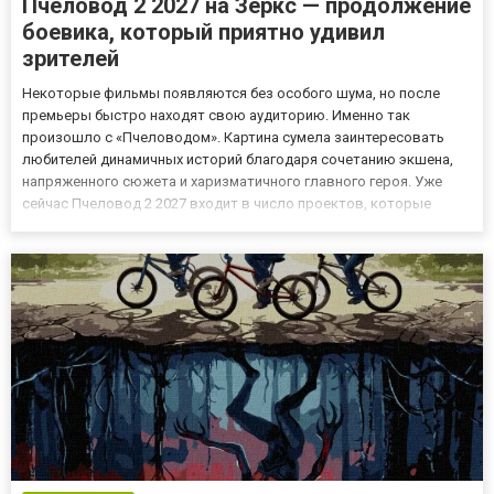
Пчеловод 2 2027 на Зеркс — продолжение
боевика, который приятно удивил
зрителей
Некоторые фильмы появляются без особого шума, но после
премьеры быстро находят свою аудиторию. Именно так
произошло с «Пчеловодом». Картина сумела заинтересовать
любителей динамичных историй благодаря сочетанию экшена,
напряженного сюжета и харизматичного главного героя. Уже
сейчас Пчеловод 2 2027 входит в число проектов, которые
активно обсуждают поклонники жанра. На платформе Зеркс
регулярно появляются материалы о будущих премьерах, а
раздел фильмы 2027...