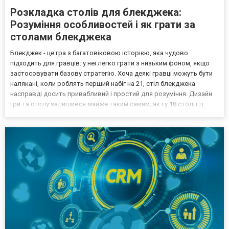
Розкладка столів для блекджека:
Розуміння особливостей і як грати за
столами блекджека
Блекджек - це гра з багатовіковою історією, яка чудово
підходить для гравців: у неї легко грати з низьким фоном, якщо
застосовувати базову стратегію. Хоча деякі гравці можуть бути
налякані, коли роблять перший набіг на 21, стіл блекджека
насправді досить привабливий і простий для розуміння. Дизайн
гри та столу залишився майже таким самим, як і у 18 столітті.
Незалежно від того, зелений чи червоний фетр, механіка гри
досить проста і зрозуміла. Продовжуйте ч...