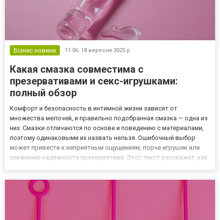
Бізнес новини
11:06,
18 вересня 2025 р.
Какая смазка совместима с
презервативами и секс-игрушками:
полный обзор
Комфорт и безопасность в интимной жизни зависят от
множества мелочей, и правильно подобранная смазка — одна из
них. Смазки отличаются по основе и поведению с материалами,
поэтому одинаковыми их назвать нельзя. Ошибочный выбор
может привести к неприятным ощущениям, порче игрушек или
снижению надежности презерватива. Этот текст расскажет, как
выбирать смазку так, чтобы интимные моменты были
приятными, а аксессуары служили дольше. Почему правильная
смазка важ...