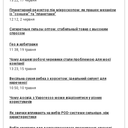
13:22,
17 червня
Планетарний редуктор під мікроскопом: як працює механізм
із "сонцем" та "планетами"
12:12,
2 червня
Сигаретные гильзы оптом: стабильный товар с высоким
спросом
Гео в арбитраже
11:38,
19 травня
Чому дешеві робочі черевики стали проблемою для моєї
компанії
13:23,
15 травня
Весільна сукня рибка з корсетом: ідеальний силует для
нареченої
10:50,
10 травня
Чому досвід з Vaporesso може відрізнятися у різних
користувачів
Як звички впливають на вибір POD-системи сильніше, ніж
характеристики
Вибір квартири для довгострокового проживання: ключові