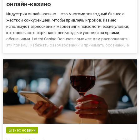
онлайн-казино
Индустрия онлайн-казино — это многомиллиардный бизнес с
жесткой конкуренцией. Чтобы привлечь игроков, казино
используют агрессивный маркетинг и психологические уловки,
которые часто скрывают невыгодные условия за яркими
обещаниями. Latest Casino Bonuses поможет вам распознавать
эти приемы, избежать разочарований и принимать осознанные
решения. Бонусные ловушки "Получите 1000€ бесплатно!"
Уловка: Огромные цифры в заголовках создают иллюзию
щедрости, но дьяв...
Бізнес новини