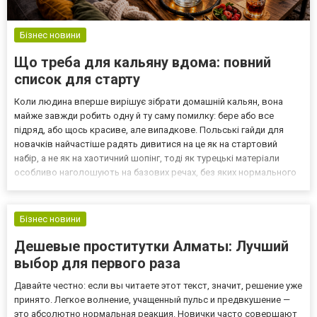
Бізнес новини
Що треба для кальяну вдома: повний
список для старту
Коли людина вперше вирішує зібрати домашній кальян, вона
майже завжди робить одну й ту саму помилку: бере або все
підряд, або щось красиве, але випадкове. Польські гайди для
новачків найчастіше радять дивитися на це як на стартовий
набір, а не як на хаотичний шопінг, тоді як турецькі матеріали
особливо наголошують на базових речах, без яких нормального
куріння не буде: герметичності, правильному рівні води, хорошій
чаші та стабільному жарі. Тому якщо корот...
Бізнес новини
Дешевые проститутки Алматы: Лучший
выбор для первого раза
Давайте честно: если вы читаете этот текст, значит, решение уже
принято. Легкое волнение, учащенный пульс и предвкушение —
это абсолютно нормальная реакция. Новички часто совершают