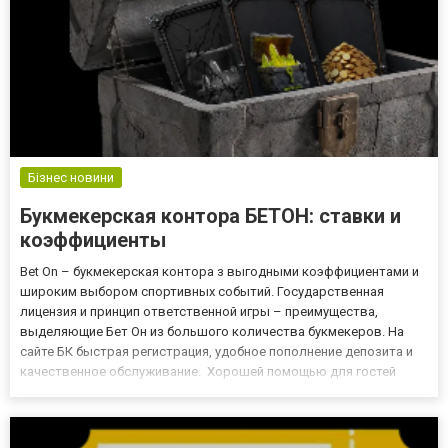
Бізнес новини
Букмекерская контора БЕТОН: ставки и
коэффициенты
Bet On – букмекерская контора з выгодными коэффициентами и
широким выбором спортивных событий. Государственная
лицензия и принцип ответственной игры – преимущества,
выделяющие Бет Он из большого количества букмекеров. На
сайте БК быстрая регистрация, удобное пополнение депозита и
качественное обслуживание. Хорошей помощью для гостей
букмекерской конторы Bet On является круглосуточная
техподдержка. Операторы работают без выходных. Общение
возможно по телеф...