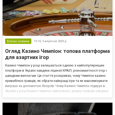
Бізнес новини
15:10,
5 вересня 2025 р.
Огляд Казино Чемпіон: топова платформа
для азартних ігор
Казино Чемпіон у році залишається однією з найпопулярніших
платформ в Україні завдяки ліцензії КРАІЛ, різноманітності ігор і
швидким виплатам. Ця стаття розкриває, чому Чемпіон казино
приваблює гравців, як обрати найкращі ігри та як максимізувати
виграші за допомогою бонусів. Чому Казино Чемпіон лідирує в
Україні у році Казино Чемпіон завоювало довіру гравців завдяки
надійності, зручному дизайну та підтримці гривневих транзакцій.
У році платформа зро...