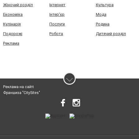
Жіночий розділ
Інтернет
Культура
Економіка
Інтер'єр
Мода
Кулінарія
Послуги
Родина
Подорожі
Робота
Дитячий розділ
Реклама
Реклама на сайті
Франшиза "CitySites"