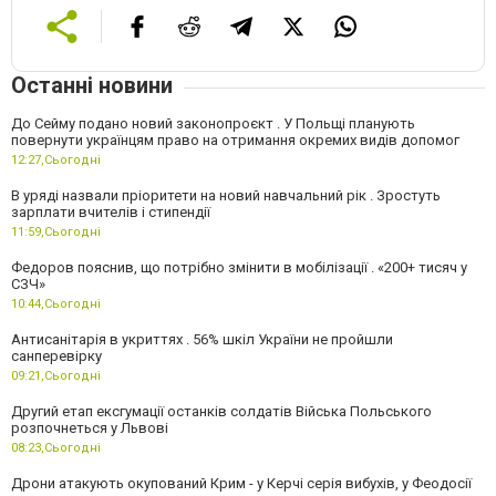
Останні новини
До Сейму подано новий законопроєкт . У Польщі планують
повернути українцям право на отримання окремих видів допомог
12:27,
Сьогодні
В уряді назвали пріоритети на новий навчальний рік . Зростуть
зарплати вчителів і стипендії
11:59,
Сьогодні
Федоров пояснив, що потрібно змінити в мобілізації . «200+ тисяч у
СЗЧ»
10:44,
Сьогодні
Антисанітарія в укриттях . 56% шкіл України не пройшли
санперевірку
09:21,
Сьогодні
Другий етап ексгумації останків солдатів Війська Польського
розпочнеться у Львові
08:23,
Сьогодні
Дрони атакують окупований Крим - у Керчі серія вибухів, у Феодосії