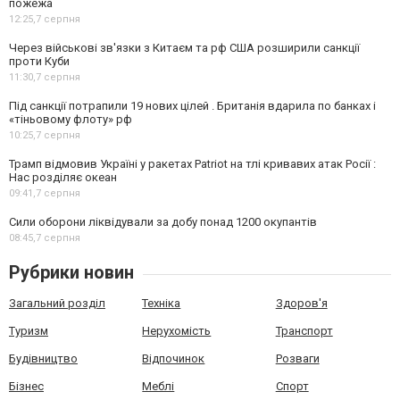
пожежа
12:25,
7 серпня
Через військові зв'язки з Китаєм та рф США розширили санкції
проти Куби
11:30,
7 серпня
Під санкції потрапили 19 нових цілей . Британія вдарила по банках і
«тіньовому флоту» рф
10:25,
7 серпня
Трамп відмовив Україні у ракетах Patriot на тлі кривавих атак Росії :
Нас розділяє океан
09:41,
7 серпня
Сили оборони ліквідували за добу понад 1200 окупантів
08:45,
7 серпня
Рубрики новин
Загальний розділ
Техніка
Здоров'я
Туризм
Нерухомість
Транспорт
Будівництво
Відпочинок
Розваги
Бізнес
Меблі
Спорт