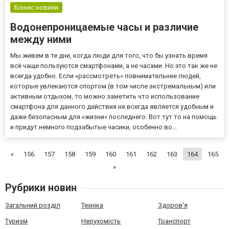
https://www....
Бізнес новини
Водонепроницаемые часы и различие
между ними
Мы живем в те дни, когда люди для того, что бы узнать время
всё чаще пользуются смартфонами, а не часами. Но это так же не
всегда удобно. Если «рассмотреть» повнимательнее людей,
которые увлекаются спортом (в том числе экстремальным) или
активным отдыхом, то можно заметить что использование
смартфона для данного действия не всегда является удобным и
даже безопасным для «жизни» последнего. Вот тут то на помощь
и придут немного подзабытые часики, особенно во...
«
156
157
158
159
160
161
162
163
164
165
»
Рубрики новин
Загальний розділ
Техніка
Здоров'я
Туризм
Нерухомість
Транспорт