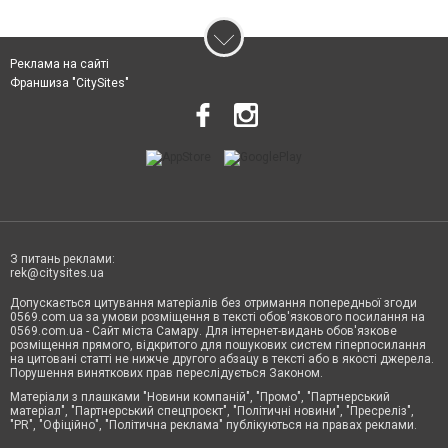
Реклама на сайті
Франшиза "CitySites"
З питань реклами:
rek@citysites.ua
Допускається цитування матеріалів без отримання попередньої згоди
0569.com.ua за умови розміщення в тексті обов'язкового посилання на
0569.com.ua - Сайт міста Самару. Для інтернет-видань обов'язкове
розміщення прямого, відкритого для пошукових систем гіперпосилання
на цитовані статті не нижче другого абзацу в тексті або в якості джерела.
Порушення виняткових прав переслідується Законом.
Матеріали з плашками "Новини компаній", "Промо", "Партнерський
матеріал", "Партнерський спецпроєкт", "Політичні новини", "Пресреліз",
"PR", "Офіційно", "Політична реклама" публікуються на правах реклами.