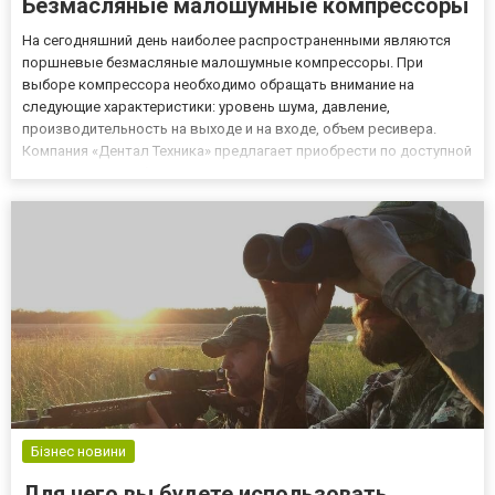
Безмасляные малошумные компрессоры
На сегодняшний день наиболее распространенными являются
поршневые безмасляные малошумные компрессоры. При
выборе компрессора необходимо обращать внимание на
следующие характеристики: уровень шума, давление,
производительность на выходе и на входе, объем ресивера.
Компания «Дентал Техника» предлагает приобрести по доступной
цене поршневые безмасляные малошумные компрессоры на
сайте http://dental-technika.com.ua/. В интернет-магазине
представлен большой ассо...
Бізнес новини
Для чего вы будете использовать