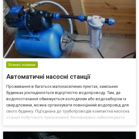
Бізнес новини
Автоматичні насосні станції
Проживання в багатьох малонаселених пунктах, заміських
будинках ускладнюється відсутністю водопроводу. Там, де
водопостачання обмежується колодязем або водозабором із
свердловини, можна організувати повноцінний водопровід для
свого будинку. Під'єднана до трубопроводів компактна насосна
станція побутового призначення, безперервно забезпечувати
питною водою. Насосні станції для житлового будинку -
компактний пристрій, який за допомогою автоматичного
управлін...