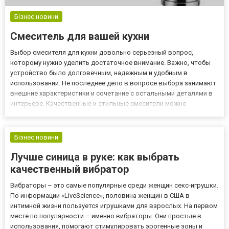
Бізнес новини
Смеситель для вашей кухни
Выбор смесителя для кухни довольно серьезный вопрос,
которому нужно уделить достаточное внимание. Важно, чтобы
устройство было долговечным, надежным и удобным в
использовании. Не последнее дело в вопросе выбора занимают
внешние характеристики и сочетание с остальными деталями в
интерьере. Качественные и стильные смесители можно
приобрести на сайте https://shop.agromat.ua/smesiteli?
filters=categories_id:145. В зависимости от вида монтажа
смесители разделяют...
Бізнес новини
Лучше синица в руке: как выбрать
качественный вибратор
Вибраторы – это самые популярные среди женщин секс-игрушки.
По информации «LiveScience», половина женщин в США в
интимной жизни пользуется игрушками для взрослых. На первом
месте по популярности – именно вибраторы. Они простые в
использования, помогают стимулировать эрогенные зоны и