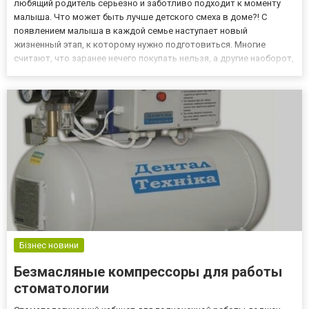
любящий родитель серьезно и заботливо подходит к моменту
малыша. Что может быть лучше детского смеха в доме?! С
появлением малыша в каждой семье наступает новый
жизненный этап, к которому нужно подготовиться. Многие
считают, что заранее нечего покупать нельзя, а другие наоборот,
стараются, чтоб до родов все было готово. Для начала можно
приобрести, хотя б самое необходимое, а потом докупить
остальное....
Бізнес новини
Безмасляные компрессоры для работы
стоматологии