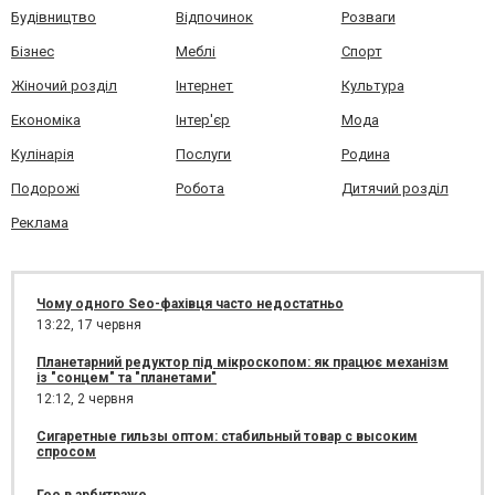
Будівництво
Відпочинок
Розваги
Бізнес
Меблі
Спорт
Жіночий розділ
Інтернет
Культура
Економіка
Інтер'єр
Мода
Кулінарія
Послуги
Родина
Подорожі
Робота
Дитячий розділ
Реклама
Чому одного Seo-фахівця часто недостатньо
13:22,
17 червня
Планетарний редуктор під мікроскопом: як працює механізм
із "сонцем" та "планетами"
12:12,
2 червня
Сигаретные гильзы оптом: стабильный товар с высоким
спросом
Гео в арбитраже