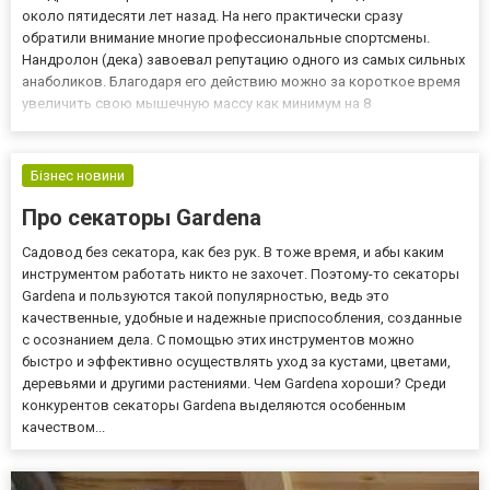
около пятидесяти лет назад. На него практически сразу
обратили внимание многие профессиональные спортсмены.
Нандролон (дека) завоевал репутацию одного из самых сильных
анаболиков. Благодаря его действию можно за короткое время
увеличить свою мышечную массу как минимум на 8
килограммов. Через несколько дней по окончанию курса может
наблюдаться незначительная потеря достигнутого результата.
Препарат...
Бізнес новини
Про секаторы Gardena
Садовод без секатора, как без рук. В тоже время, и абы каким
инструментом работать никто не захочет. Поэтому-то секаторы
Gardena и пользуются такой популярностью, ведь это
качественные, удобные и надежные приспособления, созданные
с осознанием дела. С помощью этих инструментов можно
быстро и эффективно осуществлять уход за кустами, цветами,
деревьями и другими растениями. Чем Gardena хороши? Среди
конкурентов секаторы Gardena выделяются особенным
качеством...