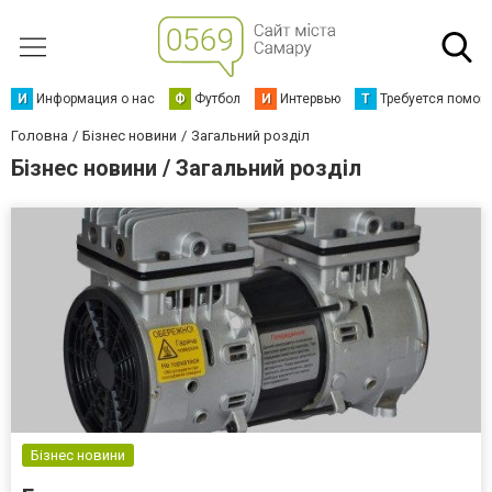
И
Информация о нас
Ф
Футбол
И
Интервью
Т
Требуется помощ
Головна
Бізнес новини
Загальний розділ
Бізнес новини / Загальний розділ
Бізнес новини