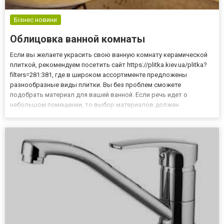
Бізнес новини
Облицовка ванной комнаты
Если вы желаете украсить свою ванную комнату керамической
плиткой, рекомендуем посетить сайт https://plitka.kiev.ua/plitka?
filters=281:381, где в широком ассортименте предложены
разнообразные виды плитки. Вы без проблем сможете
подобрать материал для вашей ванной. Если речь идет о
небольшом помещении, то выбор материалов должен
происходить еще более тщательно. Для небольшой ванной
лучше выбрать светлые тона, в противном случае помещение
будет казаться ме...