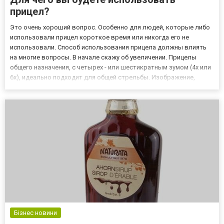
прицел?
Это очень хороший вопрос. Особенно для людей, которые либо
использовали прицел короткое время или никогда его не
использовали. Способ использования прицела должны влиять
на многие вопросы. В начале скажу об увеличении. Прицелы
общего назначения, с четырех - или шестикратным зумом (4x или
6x), идеально подходит для общей стрельбы. Изображение,
которое видно через прицел этого типа, всегда яркое и большое.
Не возникает также, так называемого "black out" (пот...
Бізнес новини