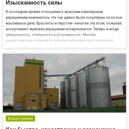
Изысканность силы
В последнее время отношение к мужским ювелирным
украшениям изменилось. Не так давно были популярны золотые
массивные цепи, браслеты и перстни–печатки. На этом, пожалуй,
ассортимент мужских украшений исчерпывался. Теперь в моде
уникальность, стильность и утонченность. Многие
представители сильной половины человечества тщательно
формируют свой образ. И не удивительно, что серебряные
цепочки становятся все более популярными среди мужчин. В
каталоге украинског...
Бізнес новини