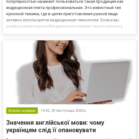
популярностью начинает пользоваться такая продукция как
индукционная плита профессиональная. Это известный тип
кухонной техники, где в целях приготовления разной пищи
активно используется индукционная технология. Если и вы
размышляете над необходимостью покупки такого агрегата,
предлагаем вам вместе с нами далее поговорить именно о
достоинствах индукционной профессиональной плиты. О чем
важно помнить всем т...
Бізнес новини
14:42,
29 листопада 2023 р.
Значення англійської мови: чому
українцям слід її опановувати