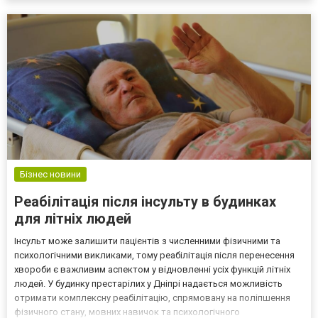
оборудования Правильный выбор транспорта является
ключевым фактором при пер...
Бізнес новини
Реабілітація після інсульту в будинках
для літніх людей
Інсульт може залишити пацієнтів з численними фізичними та
психологічними викликами, тому реабілітація після перенесення
хвороби є важливим аспектом у відновленні усіх функцій літніх
людей. У будинку престарілих у Дніпрі надається можливість
отримати комплексну реабілітацію, спрямовану на поліпшення
фізичного стану, мовних навичок та психологічного