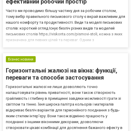
ефективний робочий простір
Часто ми проводимо більшу частину дня за робочим столом,
тому вибір правильного письмового столу є вкрай важливим для
нашого комфорту та продуктивності. Види та моделі письмових
столів: короткий огляд Існує безліч різних видів та моделей
письмових столів https://viskonta.com/pismovi-stoli, кожна з яких
призначена для певних цілей та переваг. Одним з
найпопулярніших типів столів є простий письмовий стіл, який є
прямокутною поверхнею з ніжками. Такий стіл ід...
Бізнес новини
Горизонтальні жалюзі на вікна: функції,
переваги та способи застосування
Горизонтальні жалюзі не лише дозволяють точно
налаштовувати рівень приватності, вони також створюють
грайливість і глибину в приміщенні завдяки можливості грати зі
світлом та тінню. Їхня широка палітра кольорів і матеріалів
відкриває безліч варіантів для гармонійного поєднання з будь-
яким стилем інтер'єру. Вони також відмінно працюють у
поєднанні з іншими віконними декорами, дозволяючи
створювати цікаві комбінації для досягнення бажаного ефекту в