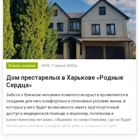
представительство в суде, конс...
Бізнес новини
18:05,
7 грудня 2023 р.
Дом престарелых в Харькове «Родные
Сердца»
Забота о близком человеке пожилого возраста проявляется в
создании для него комфортных и спокойных условий жизни, в
которых у него будет возможность иметь круглосуточный
доступ к медицинской помощи, к вкусному, полезному и
качественному питанию, общению со сверстниками, где он будет
проводить активно каждый свой день и получать от него
радость и новые хорошие впечатления. Сеть пансионатов
«Родные Сердца» предоставляет услуги здесь для проживания