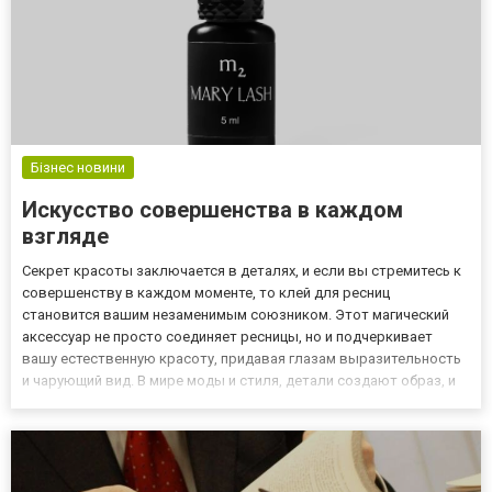
Бізнес новини
Искусство совершенства в каждом
взгляде
Секрет красоты заключается в деталях, и если вы стремитесь к
совершенству в каждом моменте, то клей для ресниц
становится вашим незаменимым союзником. Этот магический
аксессуар не просто соединяет ресницы, но и подчеркивает
вашу естественную красоту, придавая глазам выразительность
и чарующий вид. В мире моды и стиля, детали создают образ, и
клей для ресниц — ваш верный компаньон в создании
завораживающего взгляда. Твердый фундамент для
неповторимости Когд...