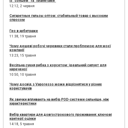
із "сонцем" та "планетами"
12:12,
2 червня
Сигаретные гильзы оптом: стабильный товар с высоким
спросом
Гео в арбитраже
11:38,
19 травня
Чому дешеві робочі черевики стали проблемою для моєї
компанії
13:23,
15 травня
Весільна сукня рибка з корсетом: ідеальний силует для
нареченої
10:50,
10 травня
Чому досвід з Vaporesso може відрізнятися у різних
користувачів
Як звички впливають на вибір POD-системи сильніше, ніж
характеристики
Вибір квартири для довгострокового проживання: ключові
критерії оцінки
14:18,
5 травня