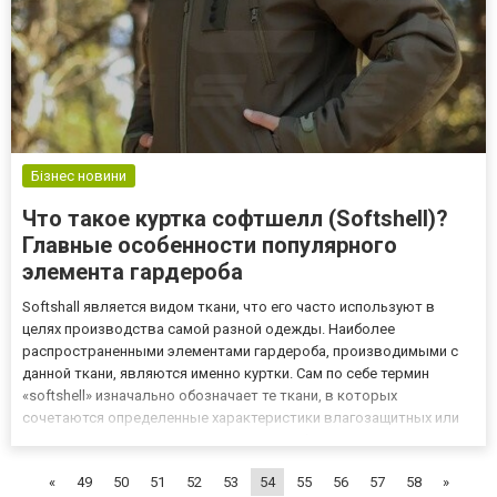
Бізнес новини
Что такое куртка софтшелл (Softshell)?
Главные особенности популярного
элемента гардероба
Softshall является видом ткани, что его часто используют в
целях производства самой разной одежды. Наиболее
распространенными элементами гардероба, производимыми с
данной ткани, являются именно куртки. Сам по себе термин
«softshell» изначально обозначает те ткани, в которых
сочетаются определенные характеристики влагозащитных или
как их еще называют традиционных мембранных с
ветрозащитными материалами. В то же самое время данный
«
49
50
51
52
53
54
55
56
57
58
»
термин обозначает материал,...