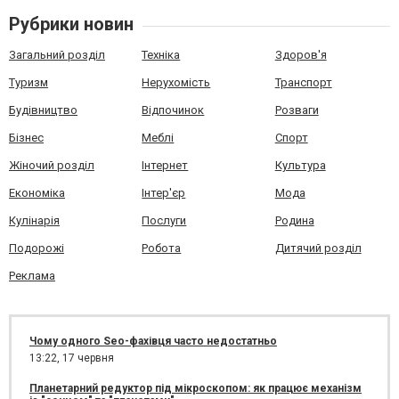
Рубрики новин
Загальний розділ
Техніка
Здоров'я
Туризм
Нерухомість
Транспорт
Будівництво
Відпочинок
Розваги
Бізнес
Меблі
Спорт
Жіночий розділ
Інтернет
Культура
Економіка
Інтер'єр
Мода
Кулінарія
Послуги
Родина
Подорожі
Робота
Дитячий розділ
Реклама
Чому одного Seo-фахівця часто недостатньо
13:22,
17 червня
Планетарний редуктор під мікроскопом: як працює механізм