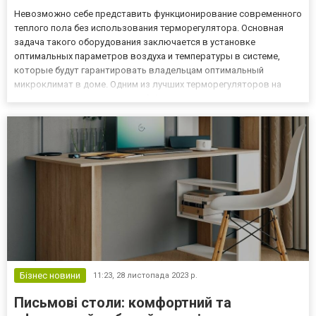
Невозможно себе представить функционирование современного
теплого пола без использования терморегулятора. Основная
задача такого оборудования заключается в установке
оптимальных параметров воздуха и температуры в системе,
которые будут гарантировать владельцам оптимальный
микроклимат в доме. Одним из лучших терморегуляторов на
сегодня считается модели ProfiTherm, для которых синонимами
стали качество, надежность и функциональность. Компания RD
Market как о...
Бізнес новини
11:23,
28 листопада 2023 р.
Письмові столи: комфортний та