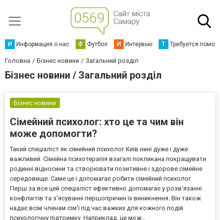
И
Информация о нас
Ф
Футбол
И
Интервью
Т
Требуется помощ
Головна
Бізнес новини
Загальний розділ
Бізнес новини / Загальний розділ
Бізнес новини
Сімейний психолог: хто це та чим він
може допомогти?
Такий спеціаліст як сімейний психолог Київ нині дуже і дуже
важливий. Сімейна психотерапія взагалі покликана покращувати
родинні відносини та створювати позитивне і здорове сімейне
середовище. Саме це і допомагає робити сімейний психолог.
Перш за все цей спеціаліст ефективно допомагає у розв'язанні
конфліктів та з'ясуванні першопричин їх виникнення. Він також
надає всім членам сім'ї під час важких для кожного подій
психологічну підтримку. Наприклад, це мож...