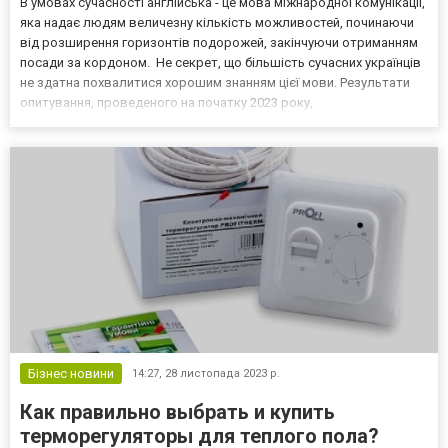
В умовах сучасності англійська - це мова міжнародної комунікації,
яка надає людям величезну кількість можливостей, починаючи
від розширення горизонтів подорожей, закінчуючи отриманням
посади за кордоном. Не секрет, що більшість сучасних українців
не здатна похвалитися хорошим знанням цієї мови. Результати
опитування, проведеного на початку 2023 року,
продемонстрували, що з усіх опитаних тільки близько 25%
знають англійську досить добре, щоб нею користуват...
Бізнес новини
14:27,
28 листопада 2023 р.
Как правильно выбрать и купить
терморегуляторы для теплого пола?