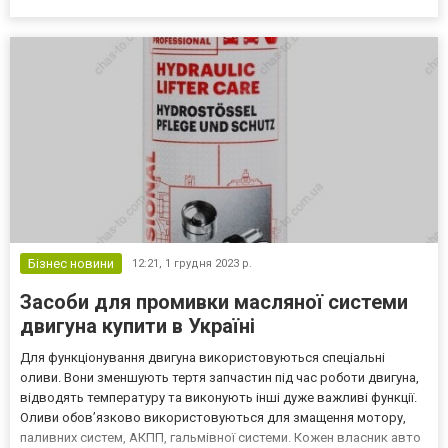
благополуччя. Комплексний підхід є більш результативним, а
залучення спеціалістів дозволяє родичам продовжуват...
Бізнес новини
12:21,
1 грудня 2023 р.
Засоби для промивки масляної системи
двигуна купити в Україні
Для функціонування двигуна використовуються спеціальні
оливи. Вони зменшують тертя запчастин під час роботи двигуна,
відводять температуру та виконують інші дуже важливі функції.
Оливи обов’язково використовуються для змащення мотору,
паливних систем, АКПП, гальмівної системи. Кожен власник авто