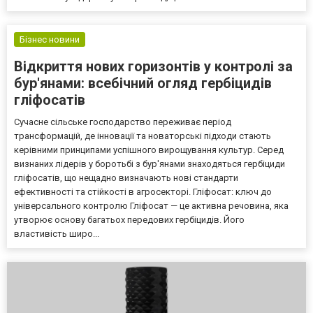
Бізнес новини
Відкриття нових горизонтів у контролі за
бур'янами: всебічний огляд гербіцидів
гліфосатів
Сучасне сільське господарство переживає період
трансформацій, де інновації та новаторські підходи стають
керівними принципами успішного вирощування культур. Серед
визнаних лідерів у боротьбі з бур'янами знаходяться гербіциди
гліфосатів, що нещадно визначають нові стандарти
ефективності та стійкості в агросекторі. Гліфосат: ключ до
універсального контролю Гліфосат — це активна речовина, яка
утворює основу багатьох передових гербіцидів. Його
властивість широ...