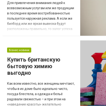
Для привлечения внимания людей к
всевозможным услугам или же продукции
в последнее время востребованностью
пользуется наружная реклама. А если же
билборд или же яркая вывеска будут
расположены правильно, то залог успеха
гарантирован. Но перед тем, как
заниматься изготовлением наружной
рекламы, нужно разобраться в том, какие
материалы могут использоваться для
Бізнес новини
этого процесса. Если ранее для
Купить британскую
объявлений применялись камни, дерево,
бытовую химию
глина, затем металл, то сейчас...
выгодно
Как всем известно, все женщины мечтают,
чтобы в их доме было идеально чисто,
посуда блестела, а одежда и бельё
радовали свежестью – и при этом на
«наведение красоты» желательно