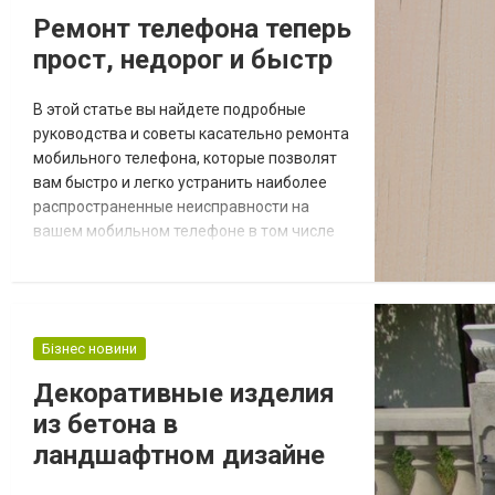
микроклимат в конструкции. В интернет-
Ремонт телефона теперь
магазине MarketSV представлен спан...
прост, недорог и быстр
В этой статье вы найдете подробные
руководства и советы касательно ремонта
мобильного телефона, которые позволят
вам быстро и легко устранить наиболее
распространенные неисправности на
вашем мобильном телефоне в том числе
телефонные слоты. Если вы не можете
найти руководство, соответствующее
вашей поломке, не стесняйтесь
обращаться в нашу техническую службу
Бізнес новини
перейдя на официальный сайт. Мы
осуществляем ремонт и помощь по всем
Декоративные изделия
механическим и электронным комп...
из бетона в
ландшафтном дизайне