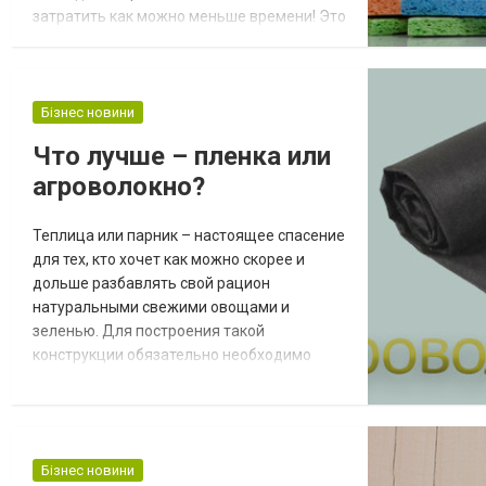
затратить как можно меньше времени! Это
желание показалось бы смешным нашим
бабушкам и даже мамам – но сегодня оно
вполне осуществимо: нужно только
правильно выбрать бытовую химию, и
Бізнес новини
неизбежные уборки, стирки и чистки
Что лучше – пленка или
превратятся в довольно простое занятие.
агроволокно?
Как следует выбирать сред...
Теплица или парник – настоящее спасение
для тех, кто хочет как можно скорее и
дольше разбавлять свой рацион
натуральными свежими овощами и
зеленью. Для построения такой
конструкции обязательно необходимо
использовать специальный настил. Если
раньше им служила только пленка, то
сегодня можно ее заменить агроволокном.
Это тканый легкий материал, который
Бізнес новини
помогает сформировать оптимальный