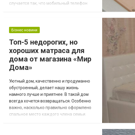
случается так, что мобильный телефон
нуждается в ремонте. Здесь вы
можете заказать ремонт вашего
мобильного телефона, планшета или
аксессуаров, а также телефонные слоты
Бізнес новини
независимо от того, есть у вас гарантия
Топ-5 недорогих, но
или нет. Перед заказом ремонта или
хороших матраса для
обслуживания вы можете снач...
дома от магазина «Мир
Дома»
Уютный дом, качественно и продуманно
обустроенный, делает нашу жизнь
намного лучше и приятнее. В такой дом
всегда хочется возвращаться. Особенно
важно, насколько правильно оформлено
спальное место каждого члена семьи.
Ведь от этого зависит нормальный сон и
здоровье домочадцев. Кровать и матрас
играют ведущую роль в этом деле. К