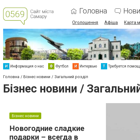
Головна
Нов
Оголошення
Афіша
Карта м
И
Информация о нас
Ф
Футбол
И
Интервью
Т
Требуется помощ
Головна
Бізнес новини
Загальний розділ
Бізнес новини / Загальни
Бізнес новини
Новогодние сладкие
подарки – всегда в