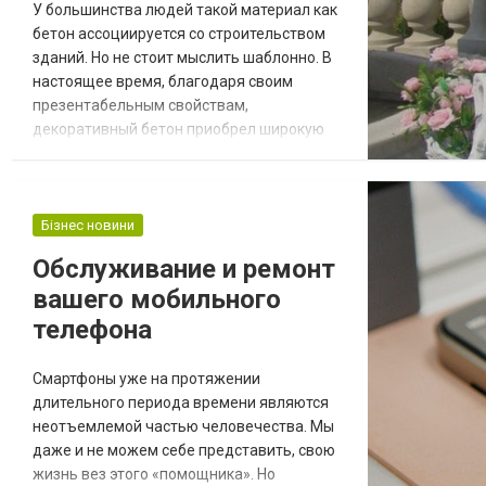
У большинства людей такой материал как
бетон ассоциируется со строительством
зданий. Но не стоит мыслить шаблонно. В
настоящее время, благодаря своим
презентабельным свойствам,
декоративный бетон приобрел широкую
востребованность не только в
строительстве, но и в ландшафтном
дизайне. Декоративные бетонные
изделия, приобретают всё большую
Бізнес новини
популярность в благоустройстве
Обслуживание и ремонт
загородных домов. Это произошло
вашего мобильного
благодаря уникальным эксплуатационным
качествам этого, об...
телефона
Смартфоны уже на протяжении
длительного периода времени являются
неотъемлемой частью человечества. Мы
даже и не можем себе представить, свою
жизнь вез этого «помощника». Но