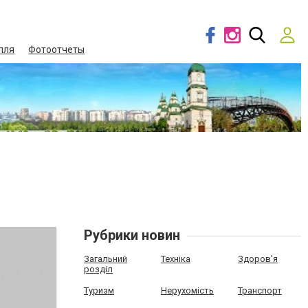
лля
Фотоотчеты
Рубрики новин
Загальний
Техніка
Здоров'я
розділ
Туризм
Нерухомість
Транспорт