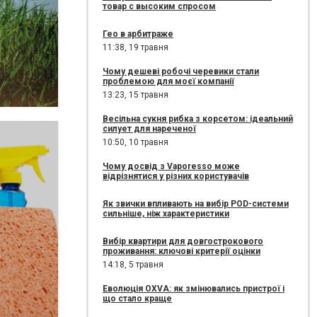
товар с высоким спросом
Гео в арбитраже
11:38,
19 травня
Чому дешеві робочі черевики стали
проблемою для моєї компанії
13:23,
15 травня
Весільна сукня рибка з корсетом: ідеальний
силует для нареченої
10:50,
10 травня
Чому досвід з Vaporesso може
відрізнятися у різних користувачів
Як звички впливають на вибір POD-системи
сильніше, ніж характеристики
Вибір квартири для довгострокового
проживання: ключові критерії оцінки
14:18,
5 травня
Еволюція OXVA: як змінювались пристрої і
що стало краще