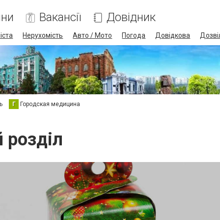
ини
Вакансії
Довідник
іста
Нерухомість
Авто / Мото
Погода
Довідкова
Дозві
ь
Г
Городская медицина
й розділ