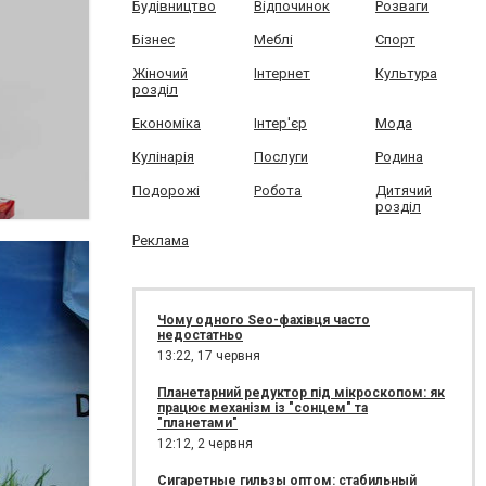
Будівництво
Відпочинок
Розваги
Бізнес
Меблі
Спорт
Жіночий
Інтернет
Культура
розділ
Економіка
Інтер'єр
Мода
Кулінарія
Послуги
Родина
Подорожі
Робота
Дитячий
розділ
Реклама
Чому одного Seo-фахівця часто
недостатньо
13:22,
17 червня
Планетарний редуктор під мікроскопом: як
працює механізм із "сонцем" та
"планетами"
12:12,
2 червня
Сигаретные гильзы оптом: стабильный