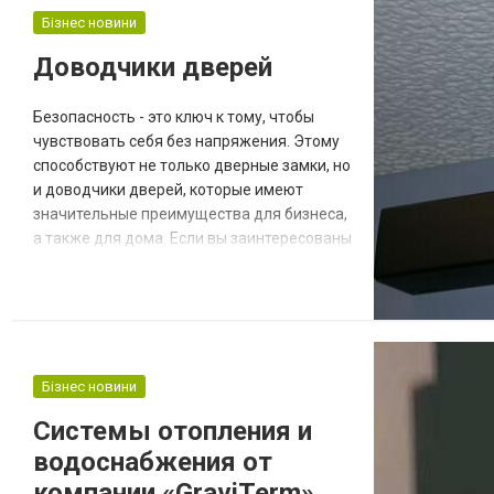
сожалению, далеко не каждый может
Бізнес новини
позволить себе дорогостоящий
Доводчики дверей
брендовый матрас. А спать удобно и
комфортно хочется всем. Поэтому...
Безопасность - это ключ к тому, чтобы
чувствовать себя без напряжения. Этому
способствуют не только дверные замки, но
и доводчики дверей, которые имеют
значительные преимущества для бизнеса,
а также для дома. Если вы заинтересованы
в покупке доводчиков, предлагаем
обратить внимание на надежные
доводчики Garazd, которые можно
приобрести в интернет магазине
«Замочники ua». В каталоге товаров
представлены замки дверные, фурнитура,
Бізнес новини
а также доводчики дверей. Чт...
Системы отопления и
водоснабжения от
компании «GraviTerm»