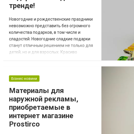
тренде!
Новогодние и рождественские праздники
невозможно представить без огромного
количества подарков, в том числе и
сладостей. Новогодние сладкие подарки
станут отличным решением не только для
детей, но и для взрослых. Красиво
упакованные, свежие с первоклассным
вкусом – такое угощение создаст
праздничное настроение и приятное
порадует каждого. Сладким подаркам
Бізнес новини
будут радоваться близкие, друзья, коллеги
Материалы для
по работе и даже руководители. Про
наружной рекламы,
восторг малышей нечего и...
приобретаемые в
интернет магазине
Prostirco