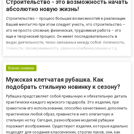
Строительство - это возможность начать
абсолютно новую жизнь!
Строительство – процесс больших возможностей и реализации
Вашей мечты! Но при этом следует учесть, что строительство –
это не просто сложная, физическая, трудоемкая работа – это
еще и творческий процесс. Он имеет последовательность в
видах деятельности, тесно связанных между собой: логичность;
точность; своевременность; удачное комбинирование и т.д.
Конечно же, лучше всего и правильнее осуществить новое
строительство, для проведения которого выполнить с то...
Бізнес новини
Мужская клетчатая рубашка. Как
подобрать стильную новинку к сезону?
Рубашка представляет собой привычную и обязательную деталь
практически каждого мужского гардероба. Это изделие, при
грамотном его использовании, способно качественно дополнить
практически любой образ, привнести в него элегантную и
стильную нотку. Сегодня, разнообразие моделей рубашки
поражает воображение. Существуют изделия, которые идеально
подходят для создания классических, строгих луков, они, как