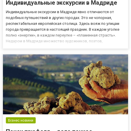
Индивидуальные экскурсии в Мадриде
Индивидуальные экскурсии в Мадриде явно отличаются от
подобных путешествий в других городах. Это не чопорная,
респектабельная европейская столица. Здесь вояж по улицам
города превращается в настоящий праздник. В каждом уголке
полно «энергии», в каждом переулке – «пламенная страсть».
Недаром в Мадриде множество художников, поэтов,
музыкантов нашли свое вдохновение для создания мировых
шедевров. И не зря именно по этой причине Мадрид считают
столицей музыки,...
Бізнес новини