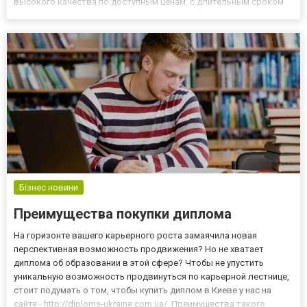
высокого качества по доступным ценам, с длительным сроком
гарантии, удобной формой оплаты и доставки. На сайте Аква
Мания клиентам предоставлен электронный вид каталога,
который...
Бізнес новини
Преимущества покупки диплома
На горизонте вашего карьерного роста замаячила новая
перспективная возможность продвижения? Но не хватает
диплома об образовании в этой сфере? Чтобы не упустить
уникальную возможность продвинуться по карьерной лестнице,
стоит подумать о том, чтобы купить диплом в Киеве у нас на
сайте - http://diploms-ukraine.com.ua/. Преимущества такого