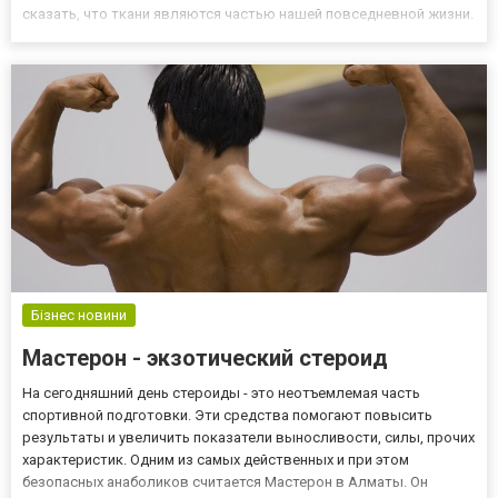
сказать, что ткани являются частью нашей повседневной жизни.
Выгодно приобрести ткань для сумок, искусственный мех, ткани
для пошива одежды, штор и гардин – все это вы най...
Бізнес новини
Мастерон - экзотический стероид
На сегодняшний день стероиды - это неотъемлемая часть
спортивной подготовки. Эти средства помогают повысить
результаты и увеличить показатели выносливости, силы, прочих
характеристик. Одним из самых действенных и при этом
безопасных анаболиков считается Мастерон в Алматы. Он