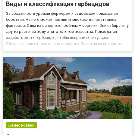
Виды и классификация гербицидов
За сохранность урожая фермерам и садоводам приходится
бороться. На него может повлиять множество негативных
факторов. Одна из основных проблем – сорняки. Они отбирают у
других растений воду и питательные вещества. Приходится
задействовать гербициды, чтобы исправить ситуацию.
Обходятся они относительно недорого. Затраты на препараты
окупаются за счет сохраненного урожая. Какие бывают
гербициды? Производители выпускают препараты против
сорняков в большом асс...
Бізнес новини