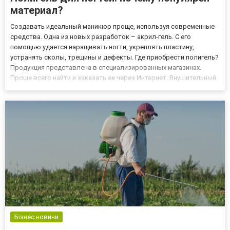
материал?
Создавать идеальный маникюр проще, используя современные
средства. Одна из новых разработок – акрил-гель. С его
помощью удается наращивать ногти, укреплять пластину,
устранять сколы, трещины и дефекты. Где приобрести полигель?
Продукция представлена в специализированных магазинах.
Проще всего найти и заказать ее через Интернет. Внушительный
ассортимент акрил-геля представлен на странице
https://french.com.ua/catalog/akril-gel-poligel. Здесь можно
приобрест...
Бізнес новини