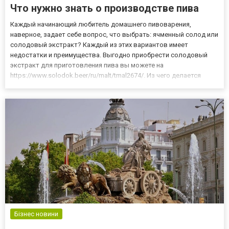
Что нужно знать о производстве пива
Каждый начинающий любитель домашнего пивоварения,
наверное, задает себе вопрос, что выбрать: ячменный солод или
солодовый экстракт? Каждый из этих вариантов имеет
недостатки и преимущества. Выгодно приобрести солодовый
экстракт для приготовления пива вы можете на
https://www.solodok.beer/ru/malt/tmal2674/. Из чего делается
пиво? Пиво домашнее, как, впрочем, и пиво коммерческое,
делается на основе солода. Это зерновые культуры в
начальный период прорастания...
Бізнес новини