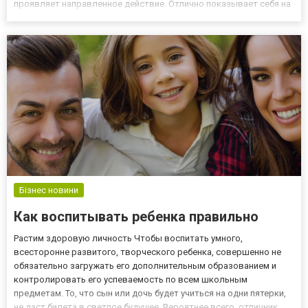
проявляет направленное действие. Отлично показывает себя на
курсах сушки и в комплексных курсах набора массы. Препарат
создан на базе уникальной формулы и поэтому безопасен.
Причем под...
Бізнес новини
Как воспитывать ребенка правильно
Растим здоровую личность Чтобы воспитать умного,
всесторонне развитого, творческого ребенка, совершенно не
обязательно загружать его дополнительным образованием и
контролировать его успеваемость по всем школьным
предметам. То, что сын или дочь будет учиться на одни пятерки,
не даст билета в светлое будущее. Вероятнее всего, отличник,