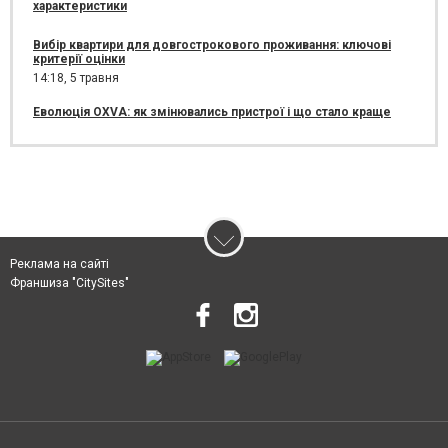
характеристики
Вибір квартири для довгострокового проживання: ключові
критерії оцінки
14:18,
5 травня
Еволюція OXVA: як змінювались пристрої і що стало краще
Реклама на сайті
Франшиза "CitySites"