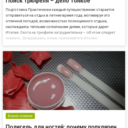
Поиск трюфеля – дело тонкое
Подготовка Практически каждый путешественник старается
отправиться на отдых в летнее время года, мотивируя это
отличной погодой, возможностью полноценного отдыха,
наслаждаясь теплыми солнечными днями, которые дарит
Италия. Охота на трюфели затруднительна – об этом следует
помнить. Дождавшись осени, приезжайте в Италию
наслаждаться великолепными прогулками итальянскими лесами
в поисках такого ценного гриба – трюфель! Найти настоящих
грибников во многих Евро...
Бізнес новини
Полигель для ногтей: почему популярен