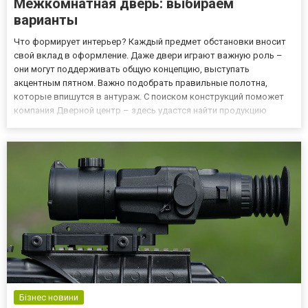
Межкомнатная дверь: выбираем
варианты
Что формирует интерьер? Каждый предмет обстановки вносит
свой вклад в оформление. Даже двери играют важную роль –
они могут поддерживать общую концепцию, выступать
акцентным пятном. Важно подобрать правильные полотна,
которые впишутся в антураж. С поиском конструкций поможет
компания Дверной центр – здесь удастся найти продукцию
популярных брендов. Переходите на портал d-v-c.com.ua, чтобы
посмотреть двери: ламинированные; шпонированные;
окрашенные; стеклян...
Бізнес новини