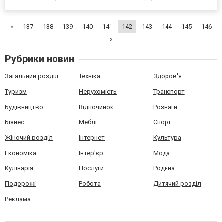
мудрого решения откроются вам в ближайшем времени: диплом
изготавливается очень быстро – от 2 до 5 дней; документ вы
«
137
138
139
140
141
142
143
144
145
146
полу...
»
Рубрики новин
Загальний розділ
Техніка
Здоров'я
Туризм
Нерухомість
Транспорт
Будівництво
Відпочинок
Розваги
Бізнес
Меблі
Спорт
Жіночий розділ
Інтернет
Культура
Економіка
Інтер'єр
Мода
Кулінарія
Послуги
Родина
Подорожі
Робота
Дитячий розділ
Реклама