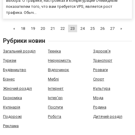
выбора. О трафике, настройках и конфигурации Очевидным
показателем того, что вам требуется VPS, является рост
трафика. Обыч...
«
18
19
20
21
22
23
24
25
26
27
»
Рубрики новин
Загальний розділ
Техніка
Здоров'я
Туризм
Нерухомість
Транспорт
Будівництво
Відпочинок
Розваги
Бізнес
Меблі
Спорт
Жіночий розділ
Інтернет
Культура
Економіка
Інтер'єр
Мода
Кулінарія
Послуги
Родина
Подорожі
Робота
Дитячий розділ
Реклама