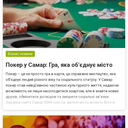
Бізнес новини
Покер у Самар: Гра, яка об'єднує місто
Покер – це не просто гра в карти, це справжнє мистецтво, яке
об'єднує людей різного віку та соціального статусу. У Самар
покер став невід'ємною частиною культурного життя, надаючи
можливість не лише насолодитися азартом, але й знайти нових
друзів, обмінятися досвідом та зміцнити соціальні зв'язки.
Завдяки сайту Самар 0569.com.ua, жителі міста можуть бути в
курсі всіх подій, пов'язаних з покером, та знайти місця, де можна
насолодитися цією захоплюючою грою....