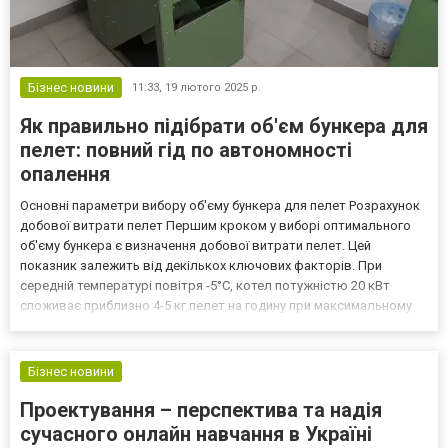
Бізнес новини
11:33,
19 лютого 2025 р.
Як правильно підібрати об'єм бункера для
пелет: повний гід по автономності
опалення
Основні параметри вибору об'єму бункера для пелет Розрахунок
добової витрати пелет Першим кроком у виборі оптимального
об'єму бункера є визначення добової витрати пелет. Цей
показник залежить від декількох ключових факторів. При
середній температурі повітря -5°C, котел потужністю 20 кВт
споживає приблизно 4-5 кг пелет на годину при максимальному
навантаженні. Враховуючи, що котел працює не постійно на
повну потужність, реальна добова витрата становить близ...
Бізнес новини
Проектування – перспектива та надія
сучасного онлайн навчання в Україні