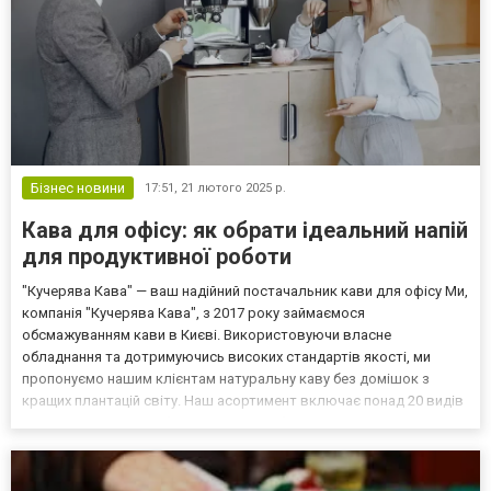
Бізнес новини
17:51,
21 лютого 2025 р.
Кава для офісу: як обрати ідеальний напій
для продуктивної роботи
"Кучерява Кава" — ваш надійний постачальник кави для офісу Ми,
компанія "Кучерява Кава", з 2017 року займаємося
обсмажуванням кави в Києві. Використовуючи власне
обладнання та дотримуючись високих стандартів якості, ми
пропонуємо нашим клієнтам натуральну каву без домішок з
кращих плантацій світу. Наш асортимент включає понад 20 видів
кави, серед яких особливо популярні бленди середнього
обсмаження. Ми гарантуємо стабільність смаку та швидку
доставку по вс...