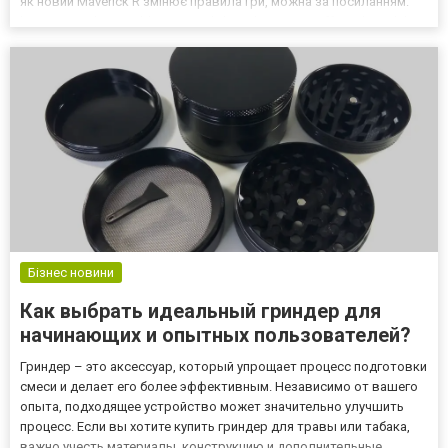
як новий Maverick R змінює правила гри, можна за посиланням:
https://www.brp-world.com/ua/uk/brands/can-am-off-road/models-
2025/side-by-side-vehicles/maverick-r.html. П...
Бізнес новини
Как выбрать идеальный гриндер для
начинающих и опытных пользователей?
Гриндер – это аксессуар, который упрощает процесс подготовки
смеси и делает его более эффективным. Независимо от вашего
опыта, подходящее устройство может значительно улучшить
процесс. Если вы хотите купить гриндер для травы или табака,
важно учесть материалы, конструкцию и дополнительные