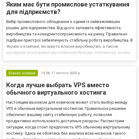
Яким має бути промислове устаткування
для підприємств?
Вибір промислового обладнання є одним із найважливіших
рішень для підприємства. Від цього залежить ефективність
виробництва та конкурентоспроможність на ринку. Правильно
підібрані пристрої забезпечують стабільну роботу виробництва. В
Україні є компанії, які мають власне виробництво, а також
продукцію від відомих європейських брендів. Наприклад, можна
обрати промислове обладнання на ekvives.com. Це одна з
компаній, яка пропонує якісне устаткування за розумн...
Бізнес новини
13:28,
17 лютого 2025 р.
Когда лучше выбрать VPS вместо
обычного виртуального хостинга
Настоящим вызовом для новичков может стать выбор между
VPS и обычным виртуальным хостингом. Правильное решение
обеспечит вашему сайту стабильную работу, позволяя
продуктивно использовать доступные ресурсы. Рассмотрим
ситуации, когда стоит предпочесть VPS обычному виртуальному
хостингу. Здесь не обойтись без анализа всех нюансов такого