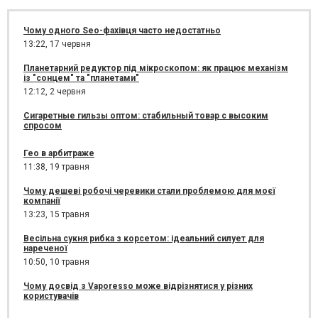
Чому одного Seo-фахівця часто недостатньо
13:22,
17 червня
Планетарний редуктор під мікроскопом: як працює механізм
із "сонцем" та "планетами"
12:12,
2 червня
Сигаретные гильзы оптом: стабильный товар с высоким
спросом
Гео в арбитраже
11:38,
19 травня
Чому дешеві робочі черевики стали проблемою для моєї
компанії
13:23,
15 травня
Весільна сукня рибка з корсетом: ідеальний силует для
нареченої
10:50,
10 травня
Чому досвід з Vaporesso може відрізнятися у різних
користувачів