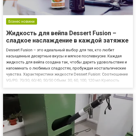
Бізнес новини
Жидкость для вейпа Dessert Fusion –
сладкое наслаждение в каждой затяжке
Dessert Fusion – это идеальный выбор для тех, кто любит
насыщенные десертные вкусы и мягкое послевкусие. Каждая
жидкость для вейпа создана так, чтобы дарить удовольствие и
напоминать о любимых сладостях, пробуждая ностальгические
чувства. Характеристики жидкости Dessert Fusion: Соотношение
VG/PG: 70/30, 60/40, 50/50 Объем: 30, 60, 100, 120 мл Крепость
никотина: 0, 1, 3, 5, 6, 9, 12 мг Лучшие вкусы Dessert Fusion: Berry Pie
– ягодный пирог с нежной начинкой...