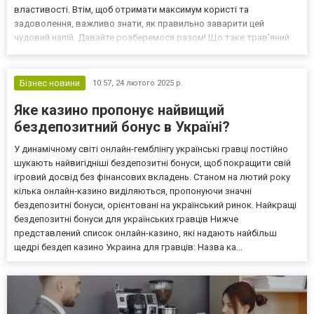
властивості. Втім, щоб отримати максимум користі та
задоволення, важливо знати, як правильно заварити цей
чудовий напій. Давайте розберемося разом! Що таке трав'яний
чай та його різноманіття На відміну від класичного чаю, який
отримують з чайного куща, трав'яний чай https://lik...
Бізнес новини
10:57,
24 лютого 2025 р.
Яке казино пропонує найвищий
бездепозитний бонус в Україні?
У динамічному світі онлайн-гемблінгу українські гравці постійно
шукають найвигідніші бездепозитні бонуси, щоб покращити свій
ігровий досвід без фінансових вкладень. Станом на лютий року
кілька онлайн-казино виділяються, пропонуючи значні
бездепозитні бонуси, орієнтовані на український ринок. Найкращі
бездепозитні бонуси для українських гравців Нижче
представлений список онлайн-казино, які надають найбільш
щедрі бездеп казино Украина для гравців: Назва ка...