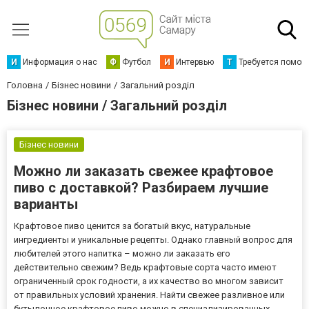
И
Информация о нас
Ф
Футбол
И
Интервью
Т
Требуется помощ
Головна
Бізнес новини
Загальний розділ
Бізнес новини / Загальний розділ
Бізнес новини
Можно ли заказать свежее крафтовое
пиво с доставкой? Разбираем лучшие
варианты
Крафтовое пиво ценится за богатый вкус, натуральные
ингредиенты и уникальные рецепты. Однако главный вопрос для
любителей этого напитка – можно ли заказать его
действительно свежим? Ведь крафтовые сорта часто имеют
ограниченный срок годности, а их качество во многом зависит
от правильных условий хранения. Найти свежее разливное или
бутылочное крафтовое пиво можно в специализированных