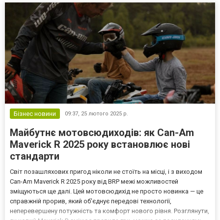
Бізнес новини
09:37,
25 лютого 2025 р.
Майбутнє мотовсюдиходів: як Can-Am
Maverick R 2025 року встановлює нові
стандарти
Світ позашляхових пригод ніколи не стоїть на місці, і з виходом
Can-Am Maverick R 2025 року від BRP межі можливостей
зміщуються ще далі. Цей мотовсюдихід не просто новинка — це
справжній прорив, який об'єднує передові технології,
неперевершену потужність та комфорт нового рівня. Розглянути,