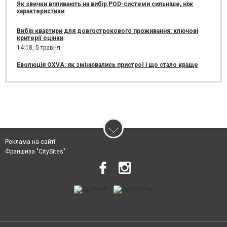
Як звички впливають на вибір POD-системи сильніше, ніж
характеристики
Вибір квартири для довгострокового проживання: ключові
критерії оцінки
14:18,
5 травня
Еволюція OXVA: як змінювались пристрої і що стало краще
Реклама на сайті
Франшиза "CitySites"