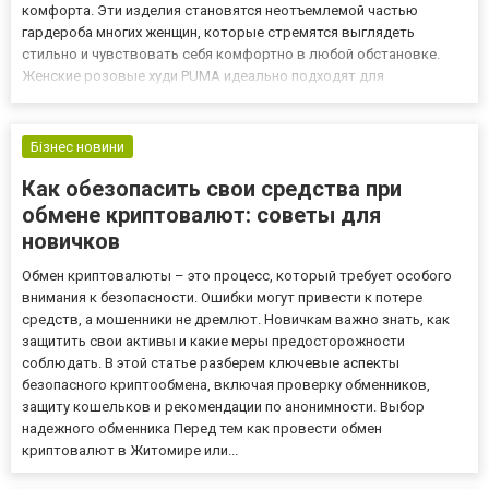
комфорта. Эти изделия становятся неотъемлемой частью
гардероба многих женщин, которые стремятся выглядеть
стильно и чувствовать себя комфортно в любой обстановке.
Женские розовые худи PUMA идеально подходят для
повседневных прогулок, занятий спортом и даже для
неформальных встреч с друзьями. Они позволяют выразить
свою индивидуальность и подчерк...
Бізнес новини
Как обезопасить свои средства при
обмене криптовалют: советы для
новичков
Обмен криптовалюты – это процесс, который требует особого
внимания к безопасности. Ошибки могут привести к потере
средств, а мошенники не дремлют. Новичкам важно знать, как
защитить свои активы и какие меры предосторожности
соблюдать. В этой статье разберем ключевые аспекты
безопасного криптообмена, включая проверку обменников,
защиту кошельков и рекомендации по анонимности. Выбор
надежного обменника Перед тем как провести обмен
криптовалют в Житомире или...