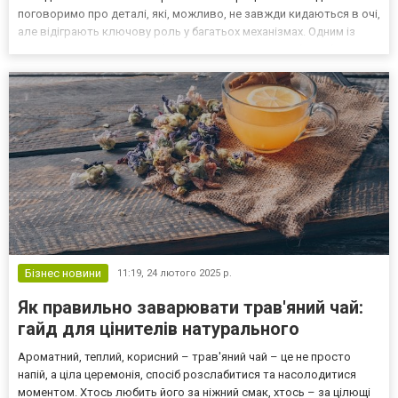
поговоримо про деталі, які, можливо, не завжди кидаються в очі,
але відіграють ключову роль у багатьох механізмах. Одним із
важливих аспектів, що забезпечують надійність, є безазбестове
набивання, яке виключає використання...
Бізнес новини
11:19,
24 лютого 2025 р.
Як правильно заварювати трав'яний чай:
гайд для цінителів натурального
Ароматний, теплий, корисний – трав'яний чай – це не просто
напій, а ціла церемонія, спосіб розслабитися та насолодитися
моментом. Хтось любить його за ніжний смак, хтось – за цілющі