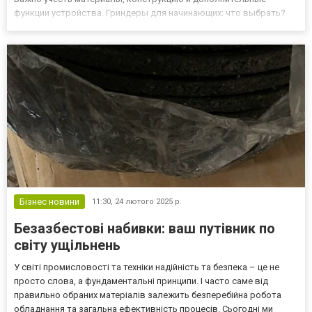
функции устройства. Гриндеры для начинающих: что выбрать?
Новичкам лучше начать с простых моделей. Односекционные
или двухсекционные гриндеры подойдут для базовых задач....
Бізнес новини
11:30,
24 лютого 2025 р.
Безазбестові набивки: ваш путівник по
світу ущільнень
У світі промисловості та техніки надійність та безпека – це не
просто слова, а фундаментальні принципи. І часто саме від
правильно обраних матеріалів залежить безперебійна робота
обладнання та загальна ефективність процесів. Сьогодні ми