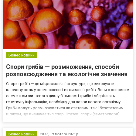
Бізнес новини
Спори грибів — розмноження, способи
розповсюдження та екологічне значення
Спори грибів — це мікроскопічні структури, що виконують
ключову роль у розмноженні і виживанні грибів. Вони є основним
елементом життєвого циклу більшості грибів і зберігають
генетичну інформацію, необхідну для появи нового організму.
Гриби можуть розмножуватися як статевим, так і безстатевим
шляхом, що визначає тип спор. Статеві спори (гаметоспори).
Формуються в процесі статевого розмноження, коли два гриба
зливаються, утворюючи зиготу, яка розвивається в...
Бізнес новини
20:48,
19 лютого 2025 р.