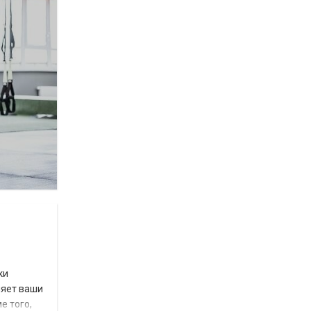
ки
няет ваши
е того,