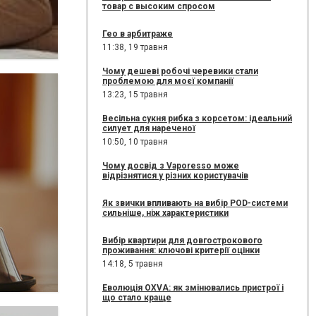
товар с высоким спросом
Гео в арбитраже
11:38,
19 травня
Чому дешеві робочі черевики стали
проблемою для моєї компанії
13:23,
15 травня
Весільна сукня рибка з корсетом: ідеальний
силует для нареченої
10:50,
10 травня
Чому досвід з Vaporesso може
відрізнятися у різних користувачів
Як звички впливають на вибір POD-системи
сильніше, ніж характеристики
Вибір квартири для довгострокового
проживання: ключові критерії оцінки
14:18,
5 травня
Еволюція OXVA: як змінювались пристрої і
що стало краще