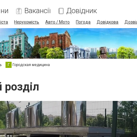
ини
Вакансії
Довідник
іста
Нерухомість
Авто / Мото
Погода
Довідкова
Дозві
ь
Г
Городская медицина
й розділ