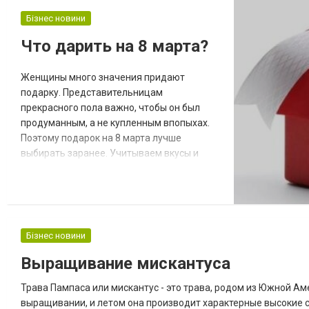
Обязательно в повседневном меню
Бізнес новини
должны присутствовать овощи, злаки.
Рекомендуется добавлять травы, время от
Что дарить на 8 марта?
времени давать кисломолочную
продукцию...
Женщины много значения придают
подарку. Представительницам
прекрасного пола важно, чтобы он был
продуманным, а не купленным впопыхах.
Поэтому подарок на 8 марта лучше
выбирать заранее. Учитываем вкусы и
увлечения Важно принимать во внимание
увлечения, вкусы и предпочтения
женщины. Дама любит готовить? В таком
случае ей вполне можно подарить вещь,
которая облегчит работу на кухне. Это
Бізнес новини
может быть оригинальный инструмент или
Выращивание мискантуса
приспособление. Не покупайте вещи...
Трава Пампаса или мискантус - это трава, родом из Южной А
выращивании, и летом она производит характерные высокие 