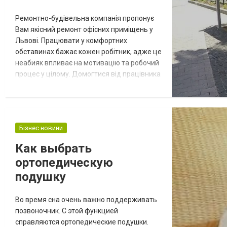
Ремонтно-будівельна компанія пропонує
Вам якісний ремонт офісних приміщень у
Львові. Працювати у комфортних
обставинах бажає кожен робітник, адже це
неабияк впливає на мотивацію та робочий
процес у цілому. Домогтися від працівника
високого рівня працездатності можна за
допомогою створення зручних умов праці.
Ремонт офісу насамперед справа дуже
популярна. Багато клієнтів прагнуть йти в
Бізнес новини
ногу з часом та слідкують за усіма
світовими тенденціями розвитку офісни...
Как выбрать
ортопедическую
подушку
Во время сна очень важно поддерживать
позвоночник. С этой функцией
справляются ортопедические подушки.