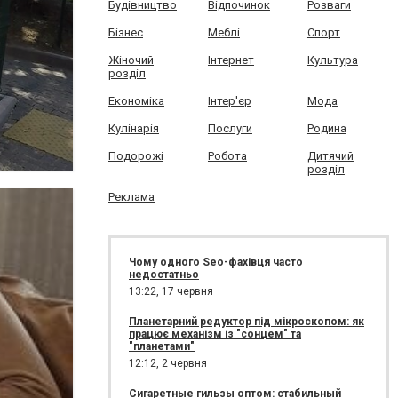
Будівництво
Відпочинок
Розваги
Бізнес
Меблі
Спорт
Жіночий
Інтернет
Культура
розділ
Економіка
Інтер'єр
Мода
Кулінарія
Послуги
Родина
Подорожі
Робота
Дитячий
розділ
Реклама
Чому одного Seo-фахівця часто
недостатньо
13:22,
17 червня
Планетарний редуктор під мікроскопом: як
працює механізм із "сонцем" та
"планетами"
12:12,
2 червня
Сигаретные гильзы оптом: стабильный