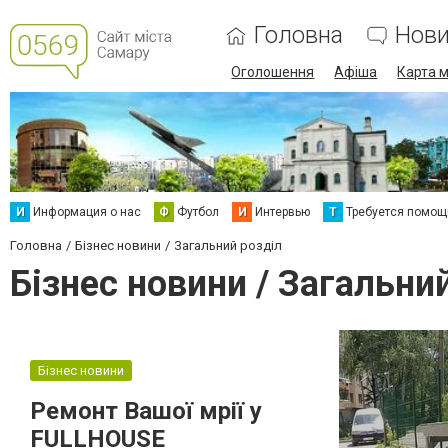
Головна
Нов
Оголошення
Афіша
Карта м
И
Информация о нас
Ф
Футбол
И
Интервью
Т
Требуется помощ
Головна
Бізнес новини
Загальний розділ
Бізнес новини / Загальни
Бізнес новини
Ремонт Вашої мрії у
FULLHOUSE