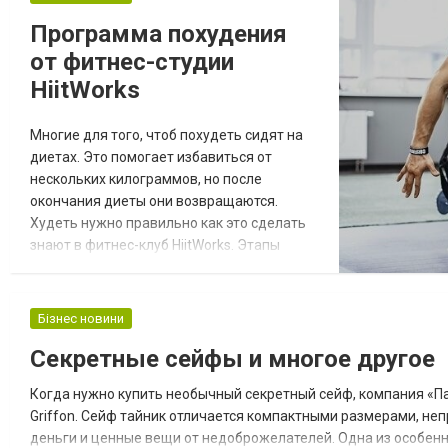
оформленными каталогами с продукцией;
Программа похудения
оперативной доставкой; удобными
от фитнес-студии
условиями оплаты. Kvadrat...
HiitWorks
Многие для того, чтоб похудеть сидят на
диетах. Это помогает избавиться от
нескольких килограммов, но после
окончания диеты они возвращаются.
Худеть нужно правильно как это сделать
знают в фитнес-клуб HiitWorks. Этапы
похудения Программа похудения
начинается со знакомства с персональным
тренером. Затем следует очень важная
Бізнес новини
часть программы, стартовое тестирование.
Секретные сейфы и многое другое
На нем тренер сделает замеры ваших
параметров и состава тела. Также
Когда нужно купить необычный секретный сейф, компания «П
предложит выполнить нескол...
Griffon. Сейф тайник отличается компактными размерами, неп
деньги и ценные вещи от недоброжелателей. Одна из особенн