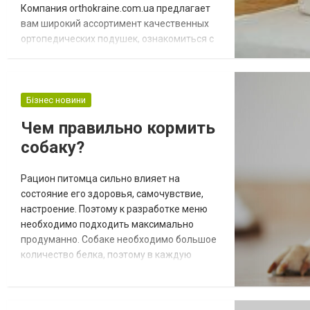
Компания orthokraine.com.ua предлагает
вам широкий ассортимент качественных
ортопедических подушек, ознакомиться с
которым вы можете на сайте компании и
приобрести по выгодной цене.
Ортопедическая подушка отличается от
классической. Ее форма обусловлена
Бізнес новини
углублением для головы, а по жесткости
Чем правильно кормить
она не такая мягкая, как классическая.
собаку?
Несмотря на это различия...
Рацион питомца сильно влияет на
состояние его здоровья, самочувствие,
настроение. Поэтому к разработке меню
необходимо подходить максимально
продуманно. Собаке необходимо большое
количество белка, поэтому в каждую
порцию еды добавляют около 70% мяса.
Остальные 30% приходятся на
дополнительные полезные нутриенты.