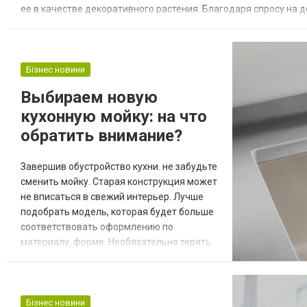
ее в качестве декоративного растения. Благодаря спросу на
показать специфические черты, в том числе карликовые сорта
Бізнес новини
Выбираем новую
кухонную мойку: на что
обратить внимание?
Завершив обустройство кухни. не забудьте
сменить мойку. Старая конструкция может
не вписаться в свежий интерьер. Лучше
подобрать модель, которая будет больше
соответствовать оформлению по
материалу, форме. Необязательно терять
время на поход по оффлайн-магазинам
города. Закажите мойки Бланко на сайте
Kvadratura.ua – поставщик порадует:
лояльными ценами; грамотно
Бізнес новини