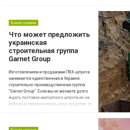
изделие изготавливают из прочного металла с использованием
Бізнес новини
Что может предложить
украинская
строительная группа
Garnet Group
Изготовлением и продажами ПВХ-шпунта
занимается единственная в Украине
строительно-производственная группа
"Garnet Group". Если вы не желаете долго
ждать поставок импортного шпунта из-за
рубежа и переплачивать свои средства, то
обратите внимание на коммерческое
предложение объединения Garnet Group.
Так, вы сэкономите до 30-40% бюджета.
Ознакомиться с продукцией можно на
Бізнес новини