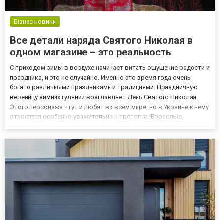
Бізнес новини
Все детали наряда Святого Николая в
одном магазине – это реальность
С приходом зимы в воздухе начинает витать ощущение радости и
праздника, и это не случайно. Именно это время года очень
богато различными праздниками и традициями. Праздничную
вереницу зимних гуляний возглавляет День Святого Николая.
Этого персонажа чтут и любят во всем мире, но в Украине к нему
относятся особенно уважительно и трепетно. Взрослые,
планирующие примерять на себя образ святого, чтобы
порадовать детишек и преподнести им долгожданные подарки,
оч...