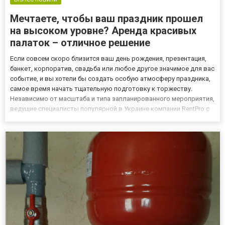
Мечтаете, чтобы ваш праздник прошел
на высоком уровне? Аренда красивых
палаток – отличное решение
Если совсем скоро близится ваш день рождения, презентация,
банкет, корпоратив, свадьба или любое другое значимое для вас
событие, и вы хотели бы создать особую атмосферу праздника,
самое время начать тщательную подготовку к торжеству.
Независимо от масштаба и типа запланированного мероприятия,
ведущие специалисты популярной в Украине компании RentPro с
радостью помогут. Почему именно эта компания? Прежде всего
отметим, что RentPro существует на рынке стран...