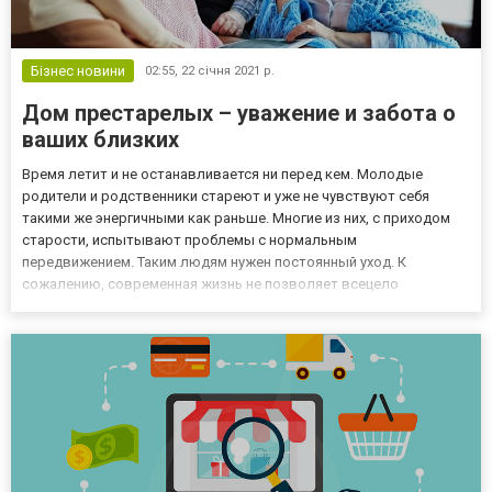
Бізнес новини
02:55,
22 січня 2021 р.
Дом престарелых – уважение и забота о
ваших близких
Время летит и не останавливается ни перед кем. Молодые
родители и родственники стареют и уже не чувствуют себя
такими же энергичными как раньше. Многие из них, с приходом
старости, испытывают проблемы с нормальным
передвижением. Таким людям нужен постоянный уход. К
сожалению, современная жизнь не позволяет всецело
посвятить себя заботе о пожилых родителях и родственниках,
ведь в таком случае придется проводить с ними все время, что
просто не оставит времен...