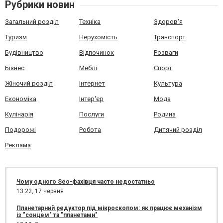
Рубрики новин
Загальний розділ
Техніка
Здоров'я
Туризм
Нерухомість
Транспорт
Будівництво
Відпочинок
Розваги
Бізнес
Меблі
Спорт
Жіночий розділ
Інтернет
Культура
Економіка
Інтер'єр
Мода
Кулінарія
Послуги
Родина
Подорожі
Робота
Дитячий розділ
Реклама
Чому одного Seo-фахівця часто недостатньо
13:22,
17 червня
Планетарний редуктор під мікроскопом: як працює механізм
із "сонцем" та "планетами"