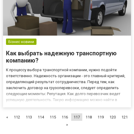
Бізнес новини
Как выбрать надежную транспортную
компанию?
К процессу выбора транспортной компании, нужно подойти
ответственно. Надежность организации - это главный критерий,
определяющий результат сотрудничества. Перед тем, как
заключить договор на грузоперевозки, следует определить
следующие моменты: Репутация. Как долго перевозчик ведет
успешную деятельность. Такую информацию можно найти в
интернете. Кроме того, желательно ознакомиться с реальными
отзывами клиентов. Полученная информация поможет Вам
«
112
113
114
115
116
117
118
119
120
121
сделать пра...
»