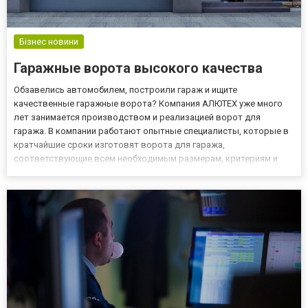
Бізнес новини
Гаражные ворота высокого качества
Обзавелись автомобилем, построили гараж и ищите
качественные гаражные ворота? Компания АЛЮТЕХ уже много
лет занимается производством и реализацией ворот для
гаража. В компании работают опытные специалисты, которые в
кратчайшие сроки изготовят ворота для гаража,
соответствующие всем необходимым размерам, критериям и
требованиям. Абсолютно все владельцы машин хотят защитить
свой гараж от взлома. Секционные ворота это лучшее решение
данной проблемы. Секционн...