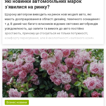
Які новинки автомобільних марок
з'явилися на ринку?
Щороку автопром виводить на ринок нові моделі авто, які
мають доопрацювання в області дизайну, технічного оснащення і
т.д. В даний час багато власників відомих світових автобрендів
усвідомлюють, що запити та вимоги до авто постійно
зростають, причому це стосується не тільки потужності,
комфорту пересування, але й екологічності «залізного коня».
Якщо працювати по-старому і не впроваджувати новi технології у
продукцію, то незабаром потенційні покупці втратят...
Бізнес новини