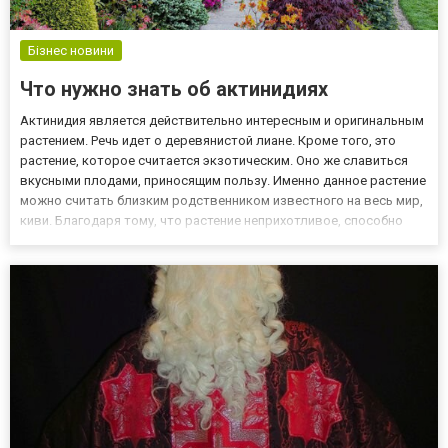
Бізнес новини
Что нужно знать об актинидиях
Актинидия является действительно интересным и оригинальным
растением. Речь идет о деревянистой лиане. Кроме того, это
растение, которое считается экзотическим. Оно же славиться
вкусными плодами, приносящим пользу. Именно данное растение
можно считать близким родственником известного на весь мир,
киви. Благодаря тому, что растение неприхотливое, способно
приспосабливаться к разным условиям климата, актинидия без
проблем выращивается в садах, рядом с обычным...