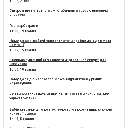
12:12,
2 червня
Сигаретные гильзы оптом: стабильный товар с высоким
спросом
Гео в арбитраже
11:38,
19 травня
Чому дешеві робочі черевики стали проблемою для моєї
компанії
13:23,
15 травня
Весільна сукня рибка з корсетом: ідеальний силует для
нареченої
10:50,
10 травня
Чому досвід з Vaporesso може відрізнятися у різних
користувачів
Як звички впливають на вибір POD-системи сильніше, ніж
характеристики
Вибір квартири для довгострокового проживання: ключові
критерії оцінки
14:18,
5 травня