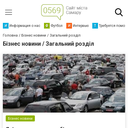
И
Информация о нас
Ф
Футбол
И
Интервью
Т
Требуется помощ
Головна
Бізнес новини
Загальний розділ
Бізнес новини / Загальний розділ
Бізнес новини