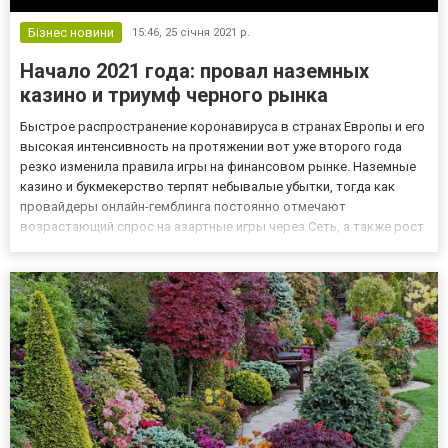
Бізнес новини
15:46,
25 січня 2021 р.
Начало 2021 года: провал наземных
казино и триумф черного рынка
Быстрое распространение коронавируса в странах Европы и его
высокая интенсивность на протяжении вот уже второго года
резко изменила правила игры на финансовом рынке. Наземные
казино и букмекерство терпят небывалые убытки, тогда как
провайдеры онлайн-гемблинга постоянно отмечают
возрастающий спрос на азартные игры через Сеть, а также рост
выручки. Ситуация в мире Большинство стран ЕС объявили о
начале локдауна с конца декабря. Так, в Польше карантин
стартов...