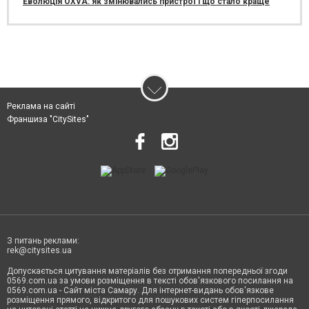
Еволюція OXVA: як змінювались пристрої і що стало краще
Реклама на сайті
Франшиза "CitySites"
З питань реклами:
rek@citysites.ua
Допускається цитування матеріалів без отримання попередньої згоди
0569.com.ua за умови розміщення в тексті обов'язкового посилання на
0569.com.ua - Сайт міста Самару. Для інтернет-видань обов'язкове
розміщення прямого, відкритого для пошукових систем гіперпосилання