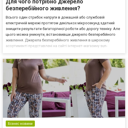
Для чого потрібно джерело
безперебійного живлення?
Всього один стрибок напруги в домашній або службовій
електричній мережі протягом декількох мікросекунд здатний
знищити результати багаторічної роботи або дорогу техніку. Але
цього можна уникнути, встановивши джерело безперебійного
живлення. Джерела безперебійного живлення в широкому
асортименті представлені на сайті інтернет-магазину sun-
energy.com.ua! Джерела безперебійного живлення, покликаний
захищати систему від таких проблем: Перешкоди в ланцюзі
живле...
Бізнес новини