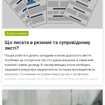
Бізнес новини
Що писати в резюме та супровідному
листі?
Пошук роботи є досить складним етапом дорослого життя.
Особливо це стосується тих, хто шукає вакансію в серйозній
компанії і немає досвіду. В такому випадку конче необхідно
зацікавити рекрутера, виділитися на тлі інших претендентів на
вакансію і головними інструментами в цьому є професійні
резюме і супровідний лист. Без них у вас не буде жодного шансу
отримати бажану посаду. Резюме Резюме - це коротка історія
вашої професійної діяльності. Воно має бути ст...