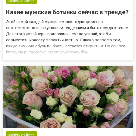
Бізнес новини
Какие мужские ботинки сейчас в тренде?
Этой зимой каждый мужчина может одновременно
соответствовать актуальным тенденциям и быть всегда в тепле.
Для этого дизайнеры приложили немало усилий, чтобы
совместить красоту с практичностью. Однако вопрос о том,
какую зимнюю обувь выбрать, остается открытым. По ссылке
https://ua.puma.com/ru/sportivnye-tovary-dlja-
muzhchin/obuv/botinki.html собран огромный ассортимент
модных вариантов, осталось только определиться, какая
модель подойдет вам лучше всего в...
Бізнес новини