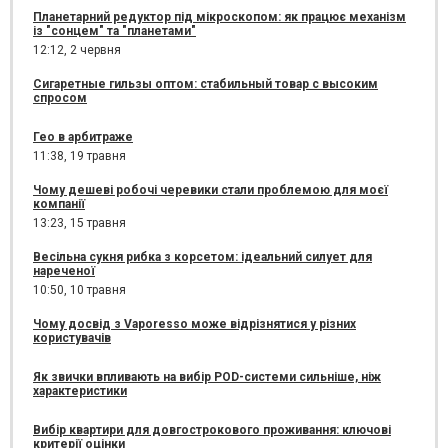
Планетарний редуктор під мікроскопом: як працює механізм
із "сонцем" та "планетами"
12:12,
2 червня
Сигаретные гильзы оптом: стабильный товар с высоким
спросом
Гео в арбитраже
11:38,
19 травня
Чому дешеві робочі черевики стали проблемою для моєї
компанії
13:23,
15 травня
Весільна сукня рибка з корсетом: ідеальний силует для
нареченої
10:50,
10 травня
Чому досвід з Vaporesso може відрізнятися у різних
користувачів
Як звички впливають на вибір POD-системи сильніше, ніж
характеристики
Вибір квартири для довгострокового проживання: ключові
критерії оцінки