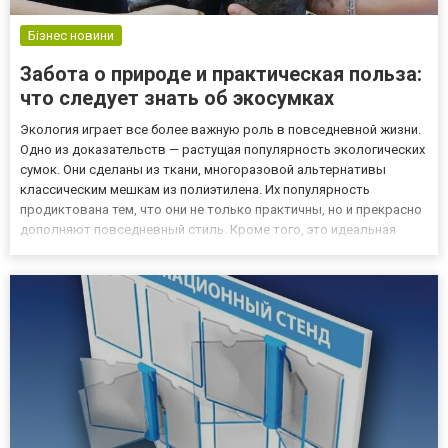
Бізнес новини
Забота о природе и практическая польза:
что следует знать об экосумках
Экология играет все более важную роль в повседневной жизни.
Одно из доказательств — растущая популярность экологических
сумок. Они сделаны из ткани, многоразовой альтернативы
классическим мешкам из полиэтилена. Их популярность
продиктована тем, что они не только практичны, но и прекрасно
дополняют повседневный стиль. Кроме того, это идеальная
форма современной рекламы. Что нужно знать при выборе или
создании собственных холщовых сумок? Прочные хлопковые
су...