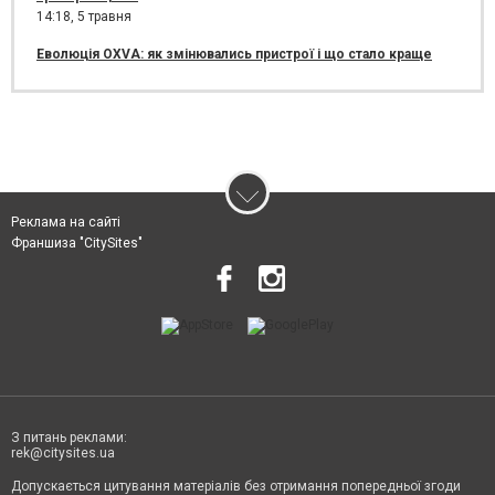
14:18,
5 травня
Еволюція OXVA: як змінювались пристрої і що стало краще
Реклама на сайті
Франшиза "CitySites"
З питань реклами:
rek@citysites.ua
Допускається цитування матеріалів без отримання попередньої згоди