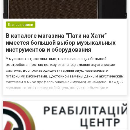
Бізнес новини
В каталоге магазина “Пати на Хати”
имеется большой выбор музыкальных
инструментов и оборудования
У музыкантов, как опытных, так и начинающих большой
востребованностью пользуются специальные акустические
системы, воспроизводящие гитарный звук, называемые
гитарными кабинетами. Достойной замены данным акустическим
системам в мире профессиональной музыки не найдено. Каждый
музыкант ставит перед собой цель получить объемную и
насыщенную по звуку музыкальную композицию, и гитарные
кабинеты позволяют добиться качественной звукопередачи.
Особенностями данной...