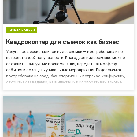
Бізнес новини
Квадрокоптер для съемок как бизнес
Услуга профессиональной видеосъемки — востребована и не
потеряет своей популярности. Благодаря видеосъемке можно
сохранить наилучшие воспоминания, передать атмосферу
события и освещать уникальные мероприятия. Видеосъемка
востребована на свадьбах, спортивных встречах, конфирених,
открытиях заведений, на выпускных и корпоративах. Многие
люди создают полноценный бизнес на видеоконтенте, используя
его в блогах, обзорах или продают уникальные кадры в СМИ,
инте...