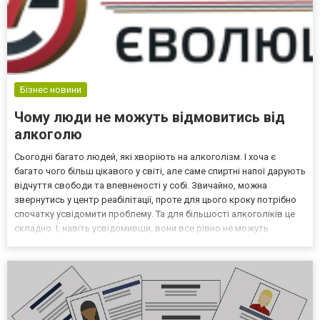
Бізнес новини
Чому люди не можуть відмовитись від
алкоголю
Сьогодні багато людей, які хворіють на алкоголізм. І хоча є
багато чого більш цікавого у світі, але саме спиртні напої дарують
відчуття свободи та впевненості у собі. Звичайно, можна
звернутись у центр реабілітації, проте для цього кроку потрібно
спочатку усвідомити проблему. Та для більшості алкоголіків це
складно. І, навіть усвідомивши, вони все рівно не можуть
позбутись негативної звички. А все тому, що першопричина так і
не знайдена. Які ж можуть бути...