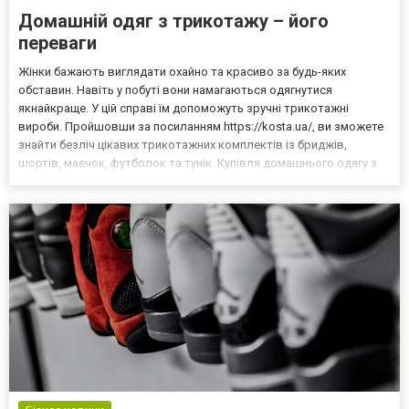
Домашній одяг з трикотажу – його
переваги
Жінки бажають виглядати охайно та красиво за будь-яких
обставин. Навіть у побуті вони намагаються одягнутися
якнайкраще. У цій справі їм допоможуть зручні трикотажні
вироби. Пройшовши за посиланням https://kosta.ua/, ви зможете
знайти безліч цікавих трикотажних комплектів із бриджів,
шортів, маєчок, футболок та тунік. Купівля домашнього одягу з
трикотажу повинна здійснюватися з урахуванням власних
побажань щодо фасону виробу, його розмірів, наявності або в...