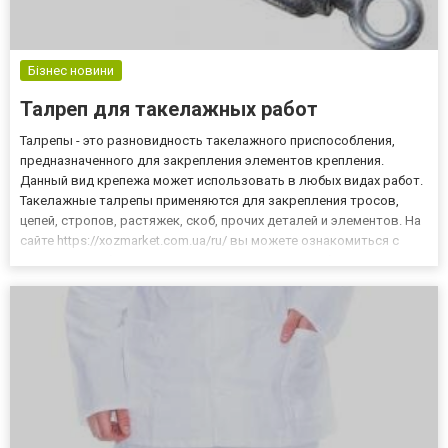
Бізнес новини
Талреп для такелажных работ
Талрепы - это разновидность такелажного приспособления,
предназначенного для закрепления элементов крепления.
Данный вид крепежа может использовать в любых видах работ.
Такелажные талрепы применяются для закрепления тросов,
цепей, стропов, растяжек, скоб, прочих деталей и элементов. На
сайте https://xozmarket.com.ua/ru/ вы можете ознакомиться с
огромным выбором такелажных деталей. Как работает талреп
(строповочный узел)? Талреп представляет собой металличе...