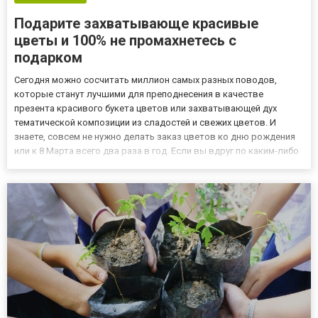
Подарите захватывающе красивые
цветы и 100% не промахнетесь с
подарком
Сегодня можно сосчитать миллион самых разных поводов,
которые станут лучшими для преподнесения в качестве
презента красивого букета цветов или захватывающей дух
тематической композиции из сладостей и свежих цветов. И
знаете, совсем не нужно делать заказ цветов ко дню рождения
или к 8 Марта всего два раза в год. Если вы вдруг по каким-либо
причинам, к примеру, стесняетесь сказать близкому вам
человеку «Извини, я был не прав», оформите онлайн заказ на
быстру...