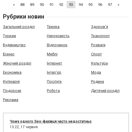
«
88
89
90
91
92
93
94
95
96
97
»
нужно заряжать и н...
Рубрики новин
Загальний розділ
Техніка
Здоров'я
Туризм
Нерухомість
Транспорт
Будівництво
Відпочинок
Розваги
Бізнес
Меблі
Спорт
Жіночий розділ
Інтернет
Культура
Економіка
Інтер'єр
Мода
Кулінарія
Послуги
Родина
Подорожі
Робота
Дитячий розділ
Реклама
Чому одного Seo-фахівця часто недостатньо
13:22,
17 червня