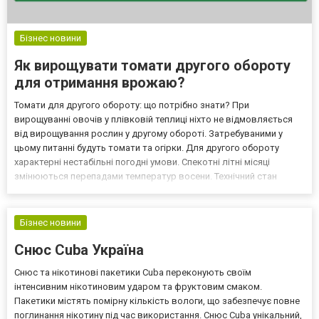
Бізнес новини
Як вирощувати томати другого обороту
для отримання врожаю?
Томати для другого обороту: що потрібно знати? При
вирощуванні овочів у плівковій теплиці ніхто не відмовляється
від вирощування рослин у другому обороті. Затребуваними у
цьому питанні будуть томати та огірки. Для другого обороту
характерні нестабільні погодні умови. Спекотні літні місяці
змінюються перепадами температур восени. Технічний стан
теплиць не завжди дозволяє подолати пониження температур.
Для кожного фермера, який бажає виростити другий оборот...
Бізнес новини
Снюс Cuba Україна
Снюс та нікотинові пакетики Cuba переконують своїм
інтенсивним нікотиновим ударом та фруктовим смаком.
Пакетики містять помірну кількість вологи, що забезпечує повне
поглинання нікотину під час використання. Снюс Cuba унікальний,