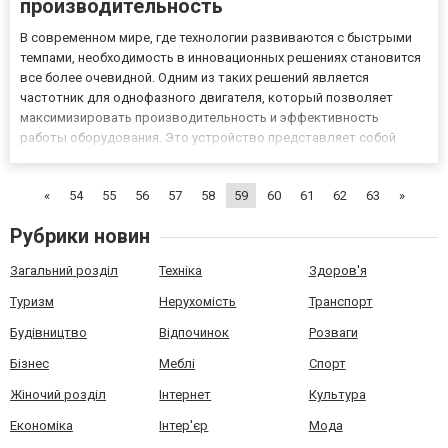
производительность
В современном мире, где технологии развиваются с быстрыми
темпами, необходимость в инновационных решениях становится
все более очевидной. Одним из таких решений является
частотник для однофазного двигателя, который позволяет
максимизировать производительность и эффективность
работы оборудования. Это устройство представляет собой
электронный модуль, который изменяет частоту и напряжение
питающей сети для управления скоростью вращения
«
54
55
56
57
58
59
60
61
62
63
»
электродвигателя. Совре...
Рубрики новин
Загальний розділ
Техніка
Здоров'я
Туризм
Нерухомість
Транспорт
Будівництво
Відпочинок
Розваги
Бізнес
Меблі
Спорт
Жіночий розділ
Інтернет
Культура
Економіка
Інтер'єр
Мода