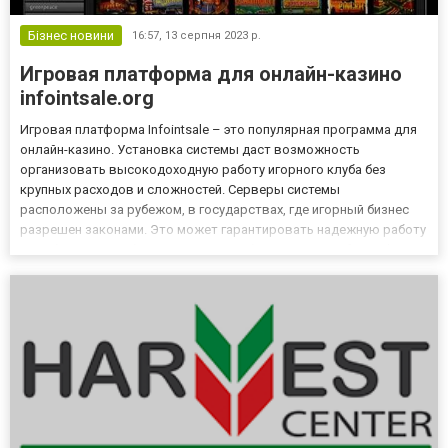
Бізнес новини
16:57,
13 серпня 2023 р.
Игровая платформа для онлайн-казино
infointsale.org
Игровая платформа Infointsale – это популярная программа для
онлайн-казино. Установка системы даст возможность
организовать высокодоходную работу игорного клуба без
крупных расходов и сложностей. Серверы системы
расположены за рубежом, в государствах, где игорный бизнес
разрешен законами. Это может гарантировать надежную работу
и стабильную прибыль. Более подробно о системе Infointsale
Данная платформа дает возможность клубу получить высокий
доход, не нару...