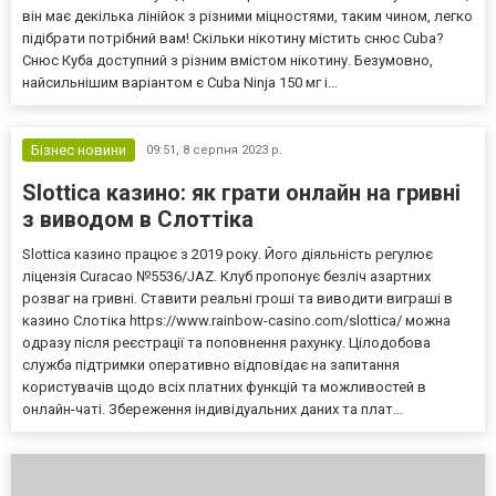
він має декілька лінійок з різними міцностями, таким чином, легко
підібрати потрібний вам! Скільки нікотину містить снюс Cuba?
Снюс Куба доступний з різним вмістом нікотину. Безумовно,
найсильнішим варіантом є Cuba Ninja 150 мг і...
Бізнес новини
09:51,
8 серпня 2023 р.
Slottica казино: як грати онлайн на гривні
з виводом в Слоттіка
Slottica казино працює з 2019 року. Його діяльність регулює
ліцензія Curacao №5536/JAZ. Клуб пропонує безліч азартних
розваг на гривні. Ставити реальні гроші та виводити виграші в
казино Слотіка https://www.rainbow-casino.com/slottica/ можна
одразу після реєстрації та поповнення рахунку. Цілодобова
служба підтримки оперативно відповідає на запитання
користувачів щодо всіх платних функцій та можливостей в
онлайн-чаті. Збереження індивідуальних даних та плат...