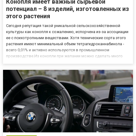
Конопля имеет важный сырьевой
потенциал – 8 изделий, изготовленных из
этого растения
Сегодня репутация такой уникальной сельскохозяйственной
культуры как конопля к сожалению, испорчена из-за ассоциации
ее с психотропными веществами. Хотя технические сорта этого
растения имеют минимальный объем тетрагидроканнабинола -
всего 0,01% и активно используются в промышленном
производстве.Из конопли при желании можно сделать много
экологически чистых, полезных вещей. Каких именно? Об этом
чуть позже. А пока немного истории. Еще в прошлом веке
каннаб...