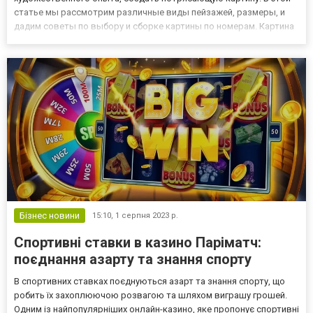
статье мы рассмотрим различные виды пейзажей, размеры, и
дадим советы по выбору и сборке картины по номерам. Картина
по номерам – это форма художественного творчества, при
которой на холсте нанесены контуры рисунка, разбитого на
зоны...
Бізнес новини
15:10,
1 серпня 2023 р.
Спортивні ставки в казино Паріматч:
поєднання азарту та знання спорту
В спортивних ставках поєднуються азарт та знання спорту, що
робить їх захоплюючою розвагою та шляхом виграшу грошей.
Одним із найпопулярніших онлайн-казино, яке пропонує спортивні