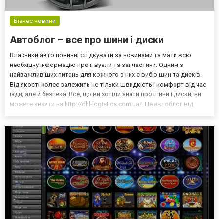
Бізнес новини
Автоблог – все про шини і диски
Власники авто повинні слідкувати за новинами та мати всю
необхідну інформацію про її вузли та запчастини. Одним з
найважливіших питань для кожного з них є вибір шин та дисків.
Від якості колес залежить не тільки швидкість і комфорт від час
їзди, але й безпека. Все, що ви хотіли знати про шини і диски, ви
можете знайти на http://dhl-logistics.com.ua/. Це автоблог від
досвідчених професіоналів, тож ви отримаєте актуальну
експертну інформацію. Огляди автошин...