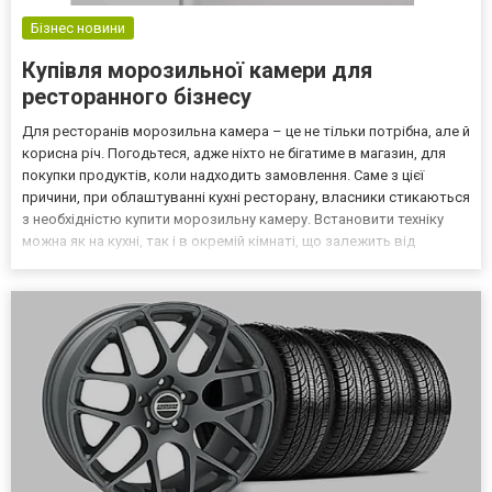
Бізнес новини
Купівля морозильної камери для
ресторанного бізнесу
Для ресторанів морозильна камера – це не тільки потрібна, але й
корисна річ. Погодьтеся, адже ніхто не бігатиме в магазин, для
покупки продуктів, коли надходить замовлення. Саме з цієї
причини, при облаштуванні кухні ресторану, власники стикаються
з необхідністю купити морозильну камеру. Встановити техніку
можна як на кухні, так і в окремій кімнаті, що залежить від
розмірів приміщення та від габаритів техніки. Ресторан – це
бізнес, і його завдання витратит...