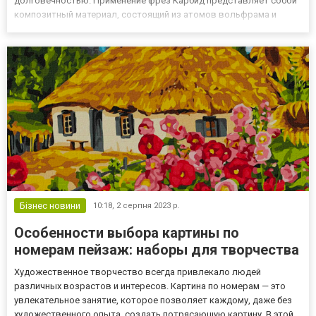
долговечностью. Применение фрез Карбид представляет собой
композитный материал, состоящий из атомов вольфрама и
углерода. Он известен своей невероятной твердостью, что
делает его одним из самых прочных материалов, используемых в
режущих инструментах....
Бізнес новини
10:18,
2 серпня 2023 р.
Особенности выбора картины по
номерам пейзаж: наборы для творчества
Художественное творчество всегда привлекало людей
различных возрастов и интересов. Картина по номерам — это
увлекательное занятие, которое позволяет каждому, даже без
художественного опыта, создать потрясающую картину. В этой