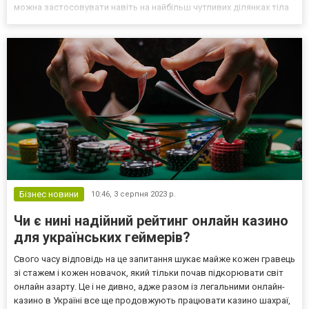
можна застосовувати навіть на найбільш чутливих ділянках тіла
(включаючи інтимні місця). На відміну від інших методів (епіляції
бритвою, епілятором, воском), лазерна е...
Бізнес новини
10:46,
3 серпня 2023 р.
Чи є нині надійний рейтинг онлайн казино
для українських геймерів?
Свого часу відповідь на це запитання шукає майже кожен гравець
зі стажем і кожен новачок, який тільки почав підкорювати світ
онлайн азарту. Це і не дивно, адже разом із легальними онлайн-
казино в Україні все ще продовжують працювати казино шахраї,