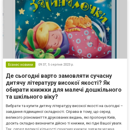
интересны...
Бізнес новини
09:37,
5 серпня 2023 р.
Де сьогодні варто замовляти сучасну
дитячу літературу високої якості? Як
обирати книжки для малечі дошкільного
та шкільного віку?
Вибрати та купити дитячу літературу високої якості на сьогодні –
завдання підвищеної складності. Справа в тому, що серед
великого різноманіття друкованих видань, які пропонує Київ,
досить складно визначити дійсно ті книжки, які гідні Вашої уваги.
Так, серед великої кількості сучасних книжок завжди можна