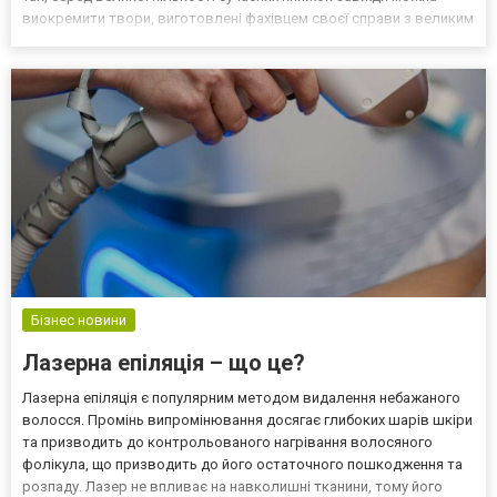
виокремити твори, виготовлені фахівцем своєї справи з великим
професійним досвідом і ті, які були надруковані швидко та з
помилками. Якісними та яскравими...
Бізнес новини
Лазерна епіляція – що це?
Лазерна епіляція є популярним методом видалення небажаного
волосся. Промінь випромінювання досягає глибоких шарів шкіри
та призводить до контрольованого нагрівання волосяного
фолікула, що призводить до його остаточного пошкодження та
розпаду. Лазер не впливає на навколишні тканини, тому його