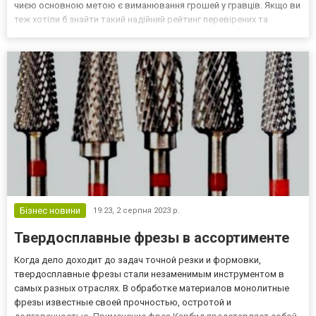
чиєю основною метою є виманювання грошей у гравців. Якщо ви
теж хотіли б знайти такий надійний рейтинг перевірених та
легальних казино, радимо до вашої уваги саме casinotop.com.ua.
Це перевірений рейтинг найкращи...
Бізнес новини
19:23,
2 серпня 2023 р.
Твердосплавные фрезы в ассортименте
Когда дело доходит до задач точной резки и формовки,
твердосплавные фрезы стали незаменимым инструментом в
самых разных отраслях. В обработке материалов монолитные
фрезы известные своей прочностью, остротой и