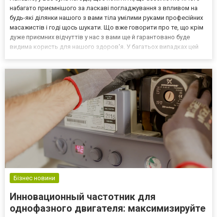
набагато приємнішого за ласкаві погладжування з впливом на
будь-які ділянки нашого з вами тіла умілими руками професійних
масажистів і годі щось шукати. Що вже говорити про те, що крім
дуже приємних відчуттів у нас з вами ще й гарантовано буде
видима користь для нашого здоров'я. У багатьох випадках цей
потрібний процес дуже вже необхідний та обов'язковий. Ось
відповідно до цих причин лікувальний...
Бізнес новини
Инновационный частотник для
однофазного двигателя: максимизируйте