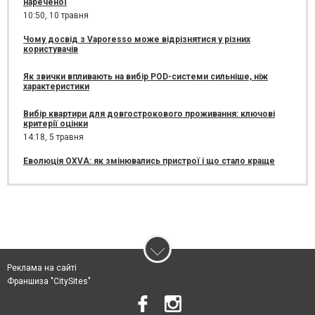
нареченої
10:50,
10 травня
Чому досвід з Vaporesso може відрізнятися у різних
користувачів
Як звички впливають на вибір POD-системи сильніше, ніж
характеристики
Вибір квартири для довгострокового проживання: ключові
критерії оцінки
14:18,
5 травня
Еволюція OXVA: як змінювались пристрої і що стало краще
Реклама на сайті
Франшиза "CitySites"