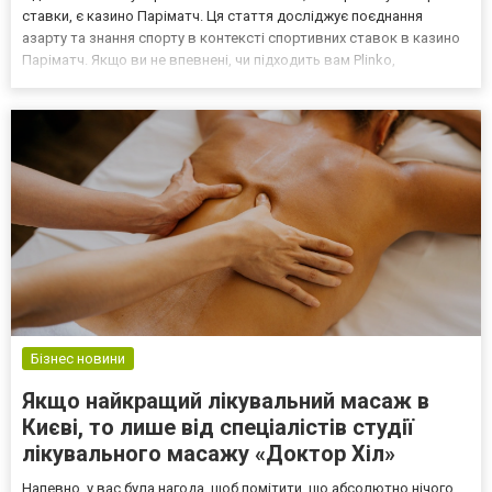
ставки, є казино Паріматч. Ця стаття досліджує поєднання
азарту та знання спорту в контексті спортивних ставок в казино
Паріматч. Якщо ви не впевнені, чи підходить вам Plinko,
скористайтеся демо-версією гри. Перейдіть за посиланням
https://plinko-app.net/demo/, щоб протестувати г...
Бізнес новини
Якщо найкращий лікувальний масаж в
Києві, то лише від спеціалістів студії
лікувального масажу «Доктор Хіл»
Напевно, у вас була нагода, щоб помітити, що абсолютно нічого