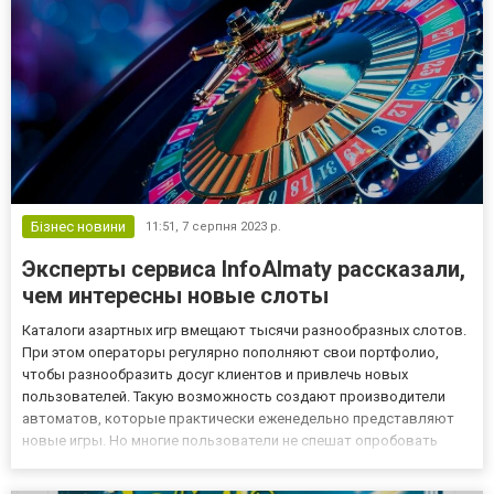
Бізнес новини
11:51,
7 серпня 2023 р.
Эксперты сервиса InfoAlmaty рассказали,
чем интересны новые слоты
Каталоги азартных игр вмещают тысячи разнообразных слотов.
При этом операторы регулярно пополняют свои портфолио,
чтобы разнообразить досуг клиентов и привлечь новых
пользователей. Такую возможность создают производители
автоматов, которые практически еженедельно представляют
новые игры. Но многие пользователи не спешат опробовать
новинки, отдавая предпочтения «старым знакомым». Между тем,
новые слоты выделяются качественной графикой, имеют много