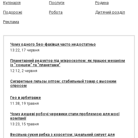
Кулінарія
Послуги
Родина
Подорожі
Робота
Дитячий розділ
Реклама
Чому одного Seo-фахівця часто недостатньо
13:22,
17 червня
Планетарний редуктор під мікроскопом: як працює механізм
із "сонцем" та "планетами"
12:12,
2 червня
Сигаретные гильзы оптом: стабильный товар с высоким
спросом
Гео в арбитраже
11:38,
19 травня
Чому дешеві робочі черевики стали проблемою для моєї
компанії
13:23,
15 травня
Весільна сукня рибка з корсетом: ідеальний силует для