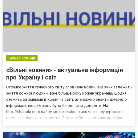
Бізнес новини
«Вільні новини» - актуальна інформація
про Україну і світ
Стрімке життя сучасного світу сповнене новин, від яких залежить
життя кожної людини. вже більше року кожен українець щодня
стежить за змінами в країні та світі, але важко знайти джерело
інформації, якщо можна було б повністю довіряти. На
http://chabala.com.ua/ ви можете дізнатись чесні неупереджені
новини із різних сфер життя. Портал «Вільні новини» постійно
стежить за життям світу і пропонує найактуальнішу інформацію.
Заходьте та дізнавайтесь що відбуваєт...