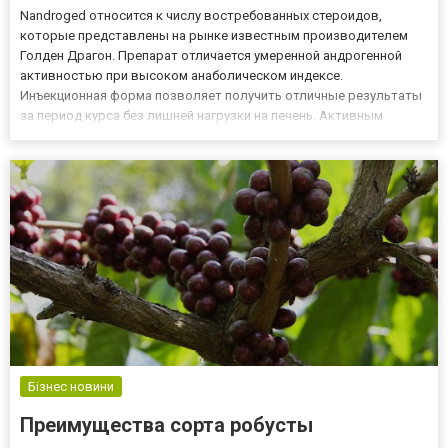
Nandroged относится к числу востребованных стероидов,
которые представлены на рынке известным производителем
Голден Драгон. Препарат отличается умеренной андрогенной
активностью при высоком анаболическом индексе.
Инъекционная форма позволяет получить отличные результаты
за период курса без лишней нагрузки на печень. Активным
компонентом препарата выступает нандролон деканоат.
Медикамент подойдет для совершенствования тела и
спортивных результатов в бодибил...
Бізнес новини
Преимущества сорта робусты