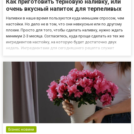
Как приготовить терновую наливку, или
очень вкусный напиток для терпеливых
Наливки в наше время пользуются куда меньшим спросом, чем
настойки. Но дело не в том, что они невкусные или по другому
плохие. Просто для того, чтобы сделать наливку, нужно ждать
минимум 2-3 месяца. Согласитесь, куда проще сделать из тех же
ингредиентов настойку, на которую будет достаточно двух
недель. Ингредиентами для сегодняшнего рецепта служит
чистый пищевой спирт, терновник, сахар и вода. Спирт для
приготовления можно купить по ссылке – https://spirt...
Бізнес новини