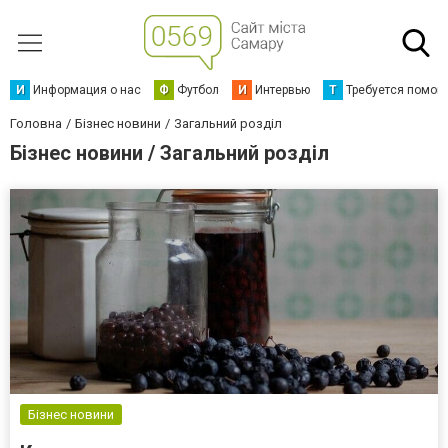
И
Информация о нас
Ф
Футбол
И
Интервью
Т
Требуется помощ
Головна
Бізнес новини
Загальний розділ
Бізнес новини / Загальний розділ
Бізнес новини