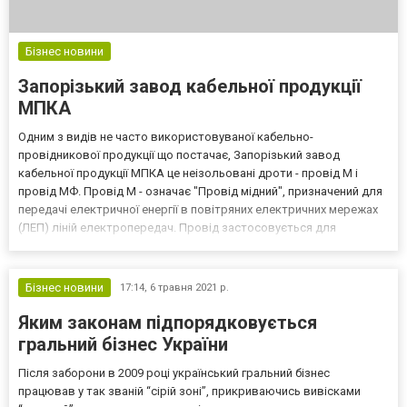
Бізнес новини
Запорізький завод кабельної продукції
МПКА
Одним з видів не часто використовуваної кабельно-
провідникової продукції що постачає, Запорізький завод
кабельної продукції МПКА це неізольовані дроти - провід М і
провід МФ. Провід М - означає "Провід мідний", призначений для
передачі електричної енергії в повітряних електричних мережах
(ЛЕП) ліній електропередач. Провід застосовується для
експлуатації на суші і на морі в районах з помірним і холодним
кліматом. Ізоляція відсутня. Складається з однієї або...
Бізнес новини
17:14,
6 травня 2021 р.
Яким законам підпорядковується
гральний бізнес України
Після заборони в 2009 році український гральний бізнес
працював у так званій “сірій зоні”, прикриваючись вивісками