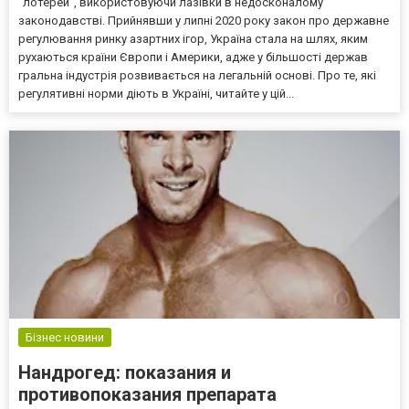
“лотерей”, використовуючи лазівки в недосконалому
законодавстві. Прийнявши у липні 2020 року закон про державне
регулювання ринку азартних ігор, Україна стала на шлях, яким
рухаються країни Європи і Америки, адже у більшості держав
гральна індустрія розвивається на легальній основі. Про те, які
регулятивні норми діють в Україні, читайте у цій...
Бізнес новини
Нандрогед: показания и
противопоказания препарата