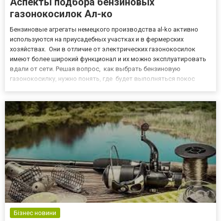
Аспекты подбора бензиновых
газонокосилок Aл-ко
Бензиновые агрегаты немецкого производства al-ko активно
используются на приусадебных участках и в фермерских
хозяйствах. Они в отличие от электрических газонокосилок
имеют более широкий функционал и их можно эксплуатировать
вдали от сети. Решая вопрос, как выбрать бензиновую
газонокосилку, нужно понять, где будет выполняться покос
травы. По типу движения Различают не самоходные и
самоходные агрегаты. Первый вариант подойдёт лишь для
любителей физическ...
Бізнес новини