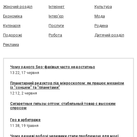
Жіночий розділ
Інтернет
Культура
Економіка
Інтер'єр
Мода
Кулінарія
Послуги
Родина
Подорожі
Робота
Дитячий розділ
Реклама
Чому одного Seo-фахівця часто недостатньо
13:22,
17 червня
Планетарний редуктор під мікроскопом: як працює механізм
із "сонцем" та "планетами"
12:12,
2 червня
Сигаретные гильзы оптом: стабильный товар с высоким
спросом
Гео в арбитраже
11:38,
19 травня
Чому дешеві робочі черевики стали проблемою для моєї