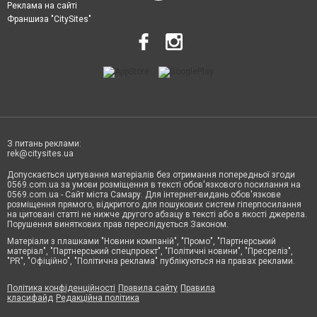
Реклама на сайті
Франшиза "CitySites"
З питань реклами:
rek@citysites.ua
Допускається цитування матеріалів без отримання попередньої згоди
0569.com.ua за умови розміщення в тексті обов'язкового посилання на
0569.com.ua - Сайт міста Самару. Для інтернет-видань обов'язкове
розміщення прямого, відкритого для пошукових систем гіперпосилання
на цитовані статті не нижче другого абзацу в тексті або в якості джерела.
Порушення виняткових прав переслідується Законом.
Матеріали з плашками "Новини компаній", "Промо", "Партнерський
матеріал", "Партнерський спецпроєкт", "Політичні новини", "Пресреліз",
"PR", "Офіційно", "Політична реклама" публікуються на правах реклами.
Політика конфіденційності
Правила сайту
Правила
класифайд
Редакційна політика