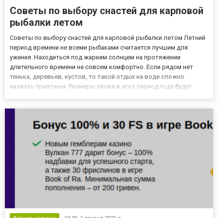
Советы по выбору снастей для карповой
рыбалки летом
Советы по выбору снастей для карповой рыбалки летом Летний
период времени не всеми рыбаками считается лучшим для
ужения. Находиться под жарким солнцем на протяжении
длительного времени не совсем комфортно. Если рядом нет
тенька, деревьев, кустов, то такой отдых на воде сложно
назвать приятным. Размеры улова в этот период года будут
зависеть от тщательности подготовки рыбака, правильно
подобранной наживки, качественных снастей. Чтобы ловля
карпа удалась, ну...