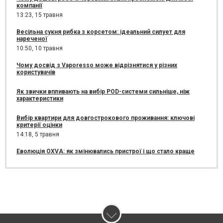
компанії
13:23,
15 травня
Весільна сукня рибка з корсетом: ідеальний силует для
нареченої
10:50,
10 травня
Чому досвід з Vaporesso може відрізнятися у різних
користувачів
Як звички впливають на вибір POD-системи сильніше, ніж
характеристики
Вибір квартири для довгострокового проживання: ключові
критерії оцінки
14:18,
5 травня
Еволюція OXVA: як змінювались пристрої і що стало краще