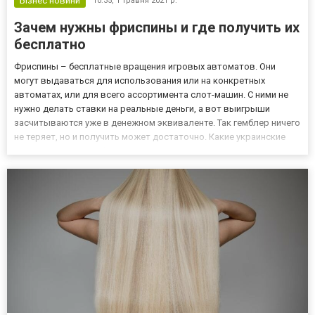
Бізнес новини
10:35,
1 травня 2021 р.
Зачем нужны фриспины и где получить их
бесплатно
Фриспины – бесплатные вращения игровых автоматов. Они
могут выдаваться для использования или на конкретных
автоматах, или для всего ассортимента слот-машин. С ними не
нужно делать ставки на реальные деньги, а вот выигрыши
засчитываются уже в денежном эквиваленте. Так гемблер ничего
не теряет, но и получить может достаточно. Какие украинские
казино предлагают фриспины? Бесплатные вращения –
популярный способ поощрения от различных игровых брендов.
Среди акт...