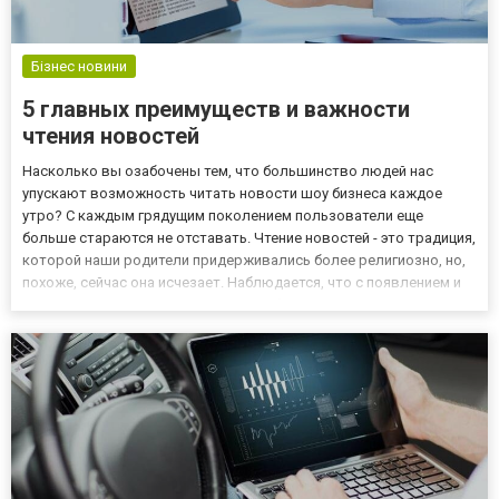
Бізнес новини
5 главных преимуществ и важности
чтения новостей
Насколько вы озабочены тем, что большинство людей нас
упускают возможность читать новости шоу бизнеса каждое
утро? С каждым грядущим поколением пользователи еще
больше стараются не отставать. Чтение новостей - это традиция,
которой наши родители придерживались более религиозно, но,
похоже, сейчас она исчезает. Наблюдается, что с появлением и
наплывом технологий старые способы чтения новостей
заменяются новыми. Новости подбираются вручную, чтобы
привлечь вн...