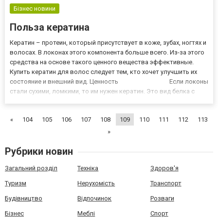
Бізнес новини
Польза кератина
Кератин – протеин, который присутствует в коже, зубах, ногтях и
волосах. В локонах этого компонента больше всего. Из-за этого
средства на основе такого ценного вещества эффективные.
Купить кератин для волос следует тем, кто хочет улучшить их
состояние и внешний вид. Ценность Если локоны
стали сухими, ломкими, то им нужен кератин. Это вид белка с
аминокислотой, ответственной за упругость, гладкость волос.
При помощи кератин...
«
104
105
106
107
108
109
110
111
112
113
»
Рубрики новин
Загальний розділ
Техніка
Здоров'я
Туризм
Нерухомість
Транспорт
Будівництво
Відпочинок
Розваги
Бізнес
Меблі
Спорт