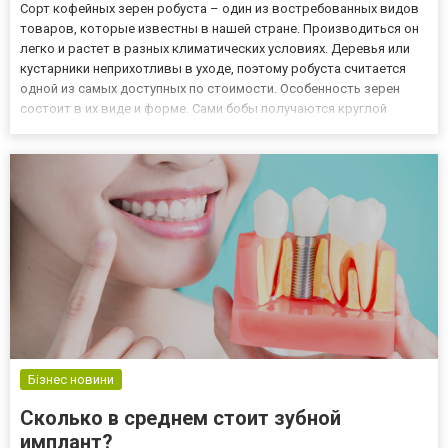
Сорт кофейных зерен робуста – один из востребованных видов
товаров, которые известны в нашей стране. Производиться он
легко и растет в разных климатических условиях. Деревья или
кустарники неприхотливы в уходе, поэтому робуста считается
одной из самых доступных по стоимости. Особенность зерен
состоит в их виде и форме. Сами бобы получаются круглой
формы. В этих плодах увеличенное количество содержания
кофеина, поэтому когда хочется приготовить бодрящий нап...
Бізнес новини
Сколько в среднем стоит зубной
имплант?