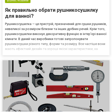
Бізнес новини
Як правильно обрати рушникосушилку
для ванної?
Рушникосушилка — це пристрій, призначений для сушки рушників,
невеликої за розміром білизни та інших дрібних речей. Крім того,
рушникосушилки виконує декоративну функцію в інтер'єрі ванної
кімнати. В даний час виробники готові запропонувати
рушникосушки різного типу, форми та розміру. Все частіше вони
мають ефектний дизайн та хороші якісні характеристики, на
https://mario.com.ua/water/ представлені саме такі.
Рушникосушилки можуть бути виготовлені з різни...