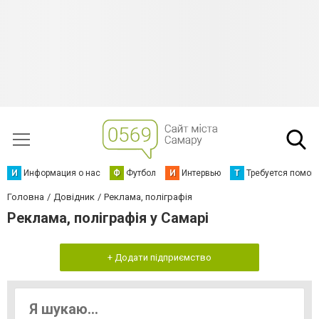
И
Информация о нас
Ф
Футбол
И
Интервью
Т
Требуется помощ
Головна
Довідник
Реклама, поліграфія
Реклама, поліграфія у Самарі
+ Додати підприємство