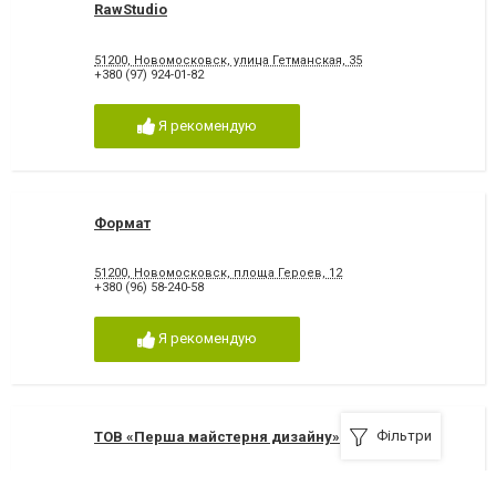
RawStudio
51200, Новомосковск, улица Гетманская, 35
+380 (97) 924-01-82
Я рекомендую
Формат
51200, Новомосковск, площа Героев, 12
+380 (96) 58-240-58
Я рекомендую
Фільтри
ТОВ «Перша майстерня дизайну»
+380 (97) 162-28-57 Звоните с 10 до 17, с 12 до 14
,
+380 (97) 162-28-57