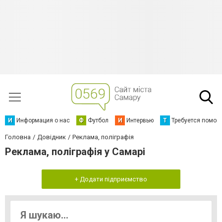
И
Информация о нас
Ф
Футбол
И
Интервью
Т
Требуется помощ
Головна
Довідник
Реклама, поліграфія
Реклама, поліграфія у Самарі
+ Додати підприємство