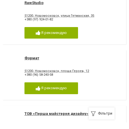
RawStudio
51200, Новомосковск, улица Гетманская, 35
+380 (97) 924-01-82
Я рекомендую
Формат
51200, Новомосковск, площа Героев, 12
+380 (96) 58-240-58
Я рекомендую
Фільтри
ТОВ «Перша майстерня дизайну»
+380 (97) 162-28-57 Звоните с 10 до 17, с 12 до 14
,
+380 (97) 162-28-57