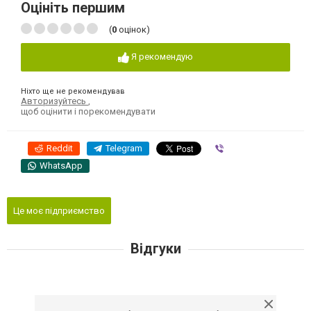
Оцініть першим
(
0
оцінок)
Я рекомендую
Ніхто ще не рекомендував
Авторизуйтесь
,
щоб оцінити і порекомендувати
Reddit
Telegram
Viber
WhatsApp
Це моє підприємство
Відгуки