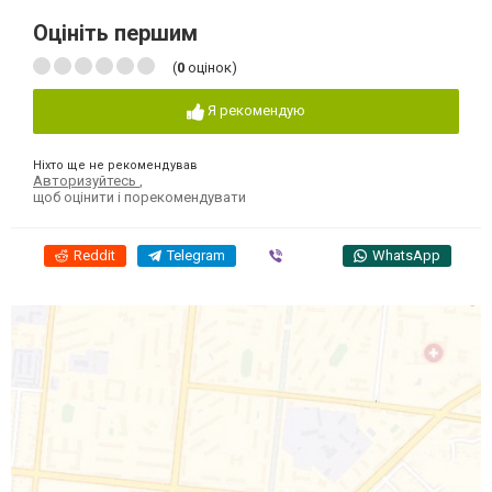
Оцініть першим
(
0
оцінок)
Я рекомендую
Ніхто ще не рекомендував
Авторизуйтесь
,
щоб оцінити і порекомендувати
Reddit
Telegram
Viber
WhatsApp