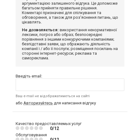
аргументацією залишеного відгука. Це допоможе
багатьом прийняти правильне рішення.
Коментарі призначені для спілкування та
обговорення, а також для роз'яснення питань, що
цікавлять.
Не дозволяється:
використання ненормативної
лексики, погроз або образ; безпосереднє
порівняння з іншими конкуруючими компаніями;
безпідставні заяви, що ображають діяльність
компанії і / або її послуги; розміщення посилань на
сторонні інтернет-ресурси; реклама та
самореклама.
Введіть email:
Ваш e-mail не відображатиметься на сайті
або
Авторизуйтесь
для написання відгуку
Качество предоставляемых услуг
0/12
Обслуговування
0/12