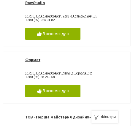
RawStudio
51200, Новомосковск, улица Гетманская, 35
+380 (97) 924-01-82
Я рекомендую
Формат
51200, Новомосковск, площа Героев, 12
+380 (96) 58-240-58
Я рекомендую
Фільтри
ТОВ «Перша майстерня дизайну»
+380 (97) 162-28-57 Звоните с 10 до 17, с 12 до 14
,
+380 (97) 162-28-57