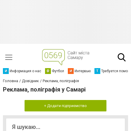
И
Информация о нас
Ф
Футбол
И
Интервью
Т
Требуется помощ
Головна
Довідник
Реклама, поліграфія
Реклама, поліграфія у Самарі
+ Додати підприємство