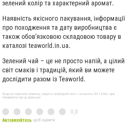
зелений колір та характерний аромат.
Наявність якісного пакування, інформації
про походження та дату виробництва є
також обов’язковою складовою товару в
каталозі teaworld.in.ua.
Зелений чай – це не просто напій, а цілий
світ смаків і традицій, який ви можете
дослідити разом із Teaworld.
Якщо ви помітили помилку, виділіть необхідний текст і натисніть Ctrl + Enter, щоб
повідомити про це редакцію
0,0
Авторизуйтесь
, щоб оцінити