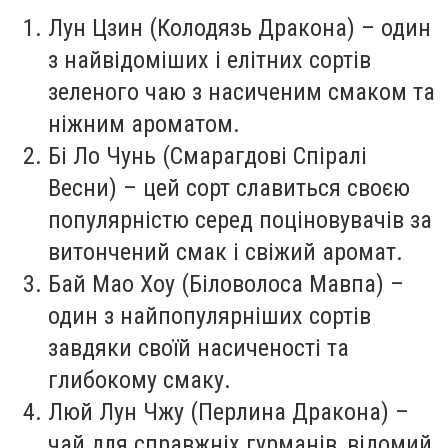
Лун Цзин (Колодязь Дракона) – один
з найвідоміших і елітних сортів
зеленого чаю з насиченим смаком та
ніжним ароматом.
Бі Ло Чунь (Смарагдові Спіралі
Весни) – цей сорт славиться своєю
популярністю серед поціновувачів за
витончений смак і свіжий аромат.
Бай Мао Хоу (Біловолоса Мавпа) –
один з найпопулярніших сортів
завдяки своїй насиченості та
глибокому смаку.
Люй Лун Чжу (Перлина Дракона) –
чай для справжніх гурманів, відомий