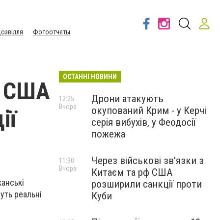
озвілля
Фотоотчеты
ОСТАННІ НОВИНИ
у США
Дрони атакують
12:25
Вчора
окупований Крим - у Керчі
ії
серія вибухів, у Феодосії
пожежа
Через військові зв'язки з
11:30
Вчора
Китаєм та рф США
анські
розширили санкції проти
уть реальні
Куби