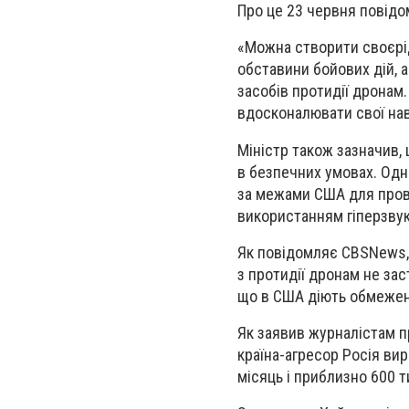
Про це 23 червня повід
«Можна створити своєрі
обставини бойових дій, а
засобів протидії дронам
вдосконалювати свої нав
Міністр також зазначив,
в безпечних умовах. Одн
за межами США для прове
використанням гіперзву
Як повідомляє
CBS
News
з протидії дронам не за
що в США діють обмежен
Як заявив журналістам п
країна-агресор Росія ви
місяць і приблизно 600 