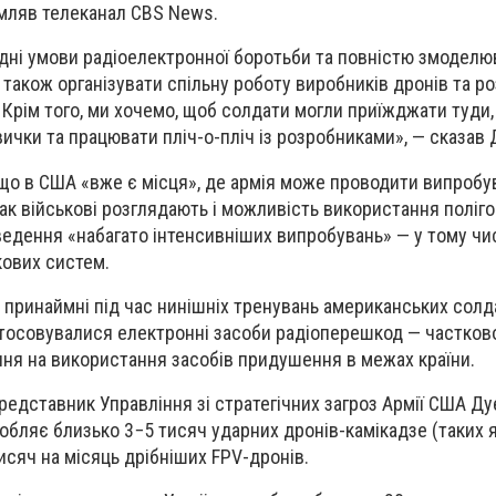
омляв телеканал
CBS News
.
дні умови радіоелектронної боротьби та повністю змоделю
 також організувати спільну роботу виробників дронів та р
. Крім того, ми хочемо, щоб солдати могли приїжджати туди
ички та працювати пліч-о-пліч із розробниками», — сказав 
 що в США «вже є місця», де армія може проводити випробу
ак військові розглядають і можливість використання поліго
дення «набагато інтенсивніших випробувань» — у тому числ
кових систем.
, принаймні під час нинішніх тренувань американських солд
стосовувалися електронні засоби радіоперешкод — частково
ня на використання засобів придушення в межах країни.
редставник Управління зі стратегічних загроз Армії США Ду
робляє близько 3−5 тисяч ударних дронів-камікадзе (таких 
тисяч на місяць дрібніших
FPV-дронів
.