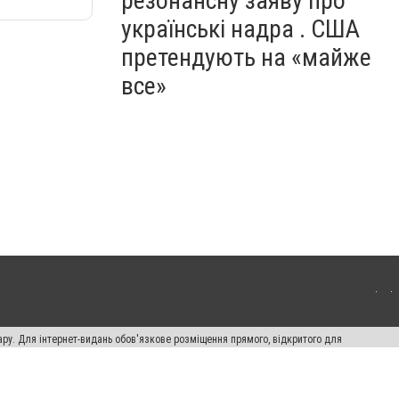
резонансну заяву про
українські надра . США
претендують на «майже
все»
ару. Для інтернет-видань обов'язкове розміщення прямого, відкритого для
лама" публікуються на правах реклами.