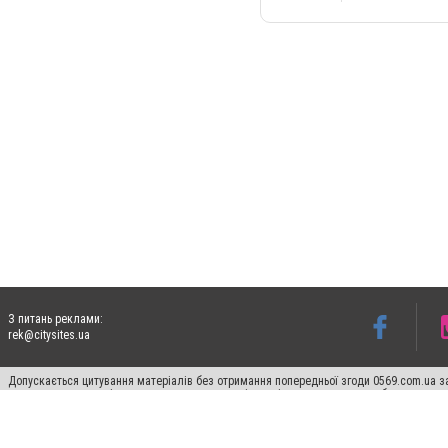
З питань реклами:
rek@citysites.ua
Допускається цитування матеріалів без отримання попередньої згоди 0569.com.ua за
пошукових систем гіперпосилання на цитовані статті не нижче другого абзацу в тек
Матеріали з плашками "Новини компаній", "Промо", "Партнерський матеріал", "Партнер