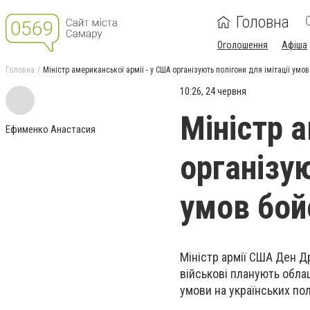
Головна
Оголошення
Афіша
Головна
Міністр американської армії - у США організують полігони для імітації умов
10:26, 24 червня
Міністр 
Ефименко Анастасия
організую
умов бойо
Міністр армії США Ден Д
військові
планують облаш
умови на українських пол