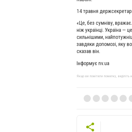
14 травня держсекретар 
«Це, без сумніву, вражає
ніж українці. Україна — ц
сильнішими, найпотужні
завдяки допомозі, яку в
сказав він.
Інформує nv.ua
Якщо ви помітили помилку, виділіть нео