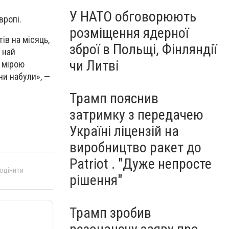
У НАТО обговорюють
вропі.
розміщення ядерної
ів на місяць,
зброї в Польщі, Фінляндії
є най
чи Литві
 мірою
ни набули», —
Трамп пояснив
затримку з передачею
Україні ліцензій на
виробництво ракет до
Patriot . "Дуже непросте
 оцінити
рішення"
Трамп зробив