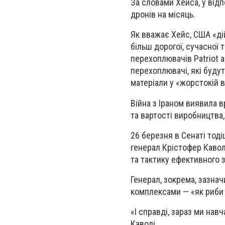
За словами Хейса, у від
дронів на місяць.
Як вважає Хейс, США «д
більш дорогої, сучасної 
перехоплювачів
Patriot
а
перехоплювачі
, які буд
матеріали у «жорстокій ві
Війна з Іраном виявила 
та вартості виробництва
26 березня в Сенаті то
генерал Крістофер Кавол
та тактику ефективного 
Генерал, зокрема, зазна
комплексами — «як риби 
«І справді, зараз ми нав
Каволі.