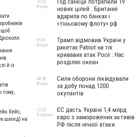
Під санкції потрапили 19
10:25
Вчора
нових цілей . Британія
вдарила по банках і
вати
«тіньовому флоту» рф
озробників
, щоб
Дрісколл.
Трамп відмовив Україні у
09:41
Вчора
ракетах Patriot на тлі
вання
кривавих атак Росії : Нас
нів
розділяє океан
і й із
Сили оборони ліквідували
08:45
Вчора
атів
за добу понад 1200
 тому,
окупантів
ЄС дасть Україні 1,4 млрд
12:22
ейн Хейс,
5 серпня
євро з заморожених активів
як шахед) на
РФ після нічної атаки