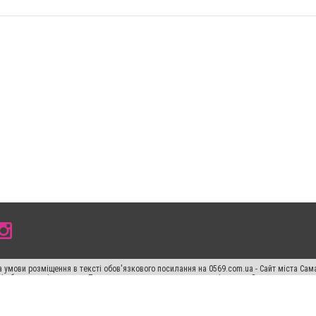
 умови розміщення в тексті обов'язкового посилання на 0569.com.ua - Сайт міста Сам
сті або в якості джерела. Порушення виняткових прав переслідується Законом.
ський спецпроєкт", "Політичні новини", "Пресреліз", "PR", "Офіційно", "Політична рек