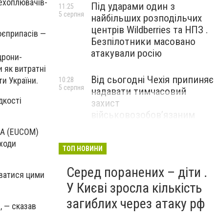
рехоплювачів-
Під ударами один з
11:25
5 серпня
найбільших розподільчих
центрів Wildberries та НПЗ .
оєприпасів —
Безпілотники масовано
атакували росію
дрони-
 як витратні
Від сьогодні Чехія припиняє
ти України.
10:28
5 серпня
надавати тимчасовий
дкості
захист
військовозобов’язаним
українцям
ША (EUCOM)
дходи
ТОП НОВИНИ
Серед поранених – діти .
уватися цими
У Києві зросла кількість
загиблих через атаку рф
, — сказав