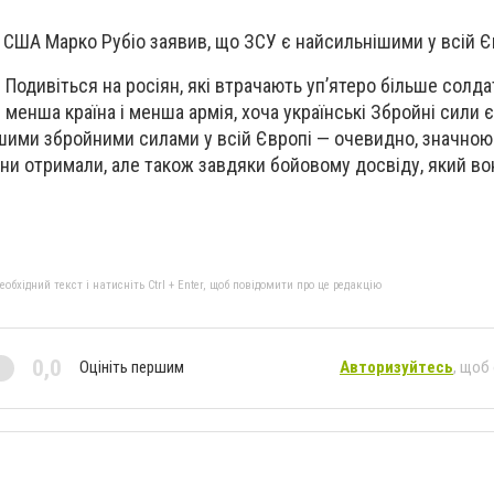
США Марко Рубіо заявив, що ЗСУ є найсильнішими у всій Є
. Подивіться на росіян, які втрачають уп’ятеро більше солдат
е менша країна і менша армія, хоча українські Збройні сили 
шими збройними силами у всій Європі — очевидно, значною
они отримали, але також завдяки бойовому досвіду, який во
бхідний текст і натисніть Ctrl + Enter, щоб повідомити про це редакцію
0,0
Оцініть першим
Авторизуйтесь
, щоб