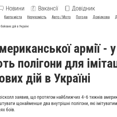
Новини
Вакансії
Довідник
Карта міста
Нерухомість
Авто / Мото
Погода
Довідкова
Д
 бойових дій в Україні
американської армії - 
ть полігони для імітац
вих дій в Україні
рісколл заявив, що протягом найближчих 4−6 тижнів
америк
тувати щонайменше два внутрішні полігони, які імітуватим
ях боїв.