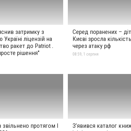
яснив затримку з
Серед поранених – діт
 Україні ліцензій на
Києві зросла кількіст
во ракет до Patriot .
через атаку рф
росте рішення"
08:59, 1 серпня
я
в звільнено протягом I
З’явився каталог кни