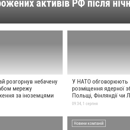
ожених активів РФ після нічн
ай розгорнув небачену
У НАТО обговорюють
абом мережу
розміщення ядерної зб
ження за іноземцями
Польщі, Фінляндії чи 
я
09:34, 1 серпня
Новини компаній