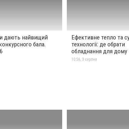
ни дають найвищий
Ефективне тепло та су
конкурсного бала.
технології: де обрати
6
обладнання для дому 
я
10:56, 3 серпня