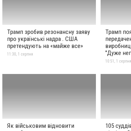
Незалежності, тарифи та
звітність ФОП . Що
зміниться в Україні з 1
серпня
Трамп зробив резонансну заяву
Трамп по
Трамп зробив резонансну
11:30
про українські надра . США
передачею
1 серпня
заяву про українські надра .
претендують на «майже все»
виробницт
США претендують на
"Дуже неп
11:30, 1 серпня
«майже все»
10:51, 1 серпн
Трамп пояснив затримку з
10:51
1 серпня
передачею Україні ліцензій
на виробництво ракет до
Patriot . "Дуже непросте
рішення"
Серед поранених – діти . У
08:59
1 серпня
Києві зросла кількість
Як військовим відновити
105 судді