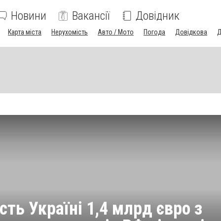
Новини
Вакансії
Довідник
Карта міста
Нерухомість
Авто / Мото
Погода
Довідкова
Д
сть Україні 1,4 млрд євро з