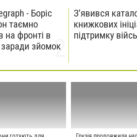
egraph - Боріс
З’явився катал
н таємно
книжкових ініці
в на фронті в
підтримку війс
і заради зйомок
они готують для
Грузія продовжила на