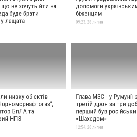
, що не хочуть йти на
допомоги українськи
лада буде брати
біженцям
 у лещата
09:23, 28 липня
я
ли низку об'єктів
Глава МЗС - у Румунії 
"Чорноморнафтогаз",
третій дрон за три доб
ятор БпЛА та
перший був російськ
кий НПЗ
«Шахедом»
я
12:54, 26 липня