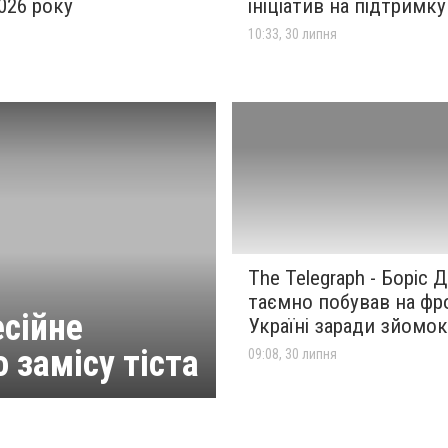
2026 року
ініціатив на підтримку
я
10:33, 30 липня
The Telegraph - Боріс
таємно побував на фро
есійне
Україні заради зйомо
 замісу тіста
09:08, 30 липня