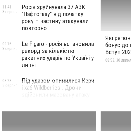
Росія зруйнувала 37 АЗК
11:41
3 серпня
"Нафтогазу" від початку
року – частину атакували
повторно
Які регіо
Le Figaro - росія встановила
бонус до 
09:16
3 серпня
рекорд за кількістю
Вступ 202
ракетних ударів по Україні у
08:53, 30 липн
липні
Під ударом опинилися Керч
08:28
3 серпня
і хаб Wildberries . Дрони
здійснили масовану атаку
на Крим і росію
Житлові ваучери для ВПО,
12:33
1 серпня
виплати до Дня