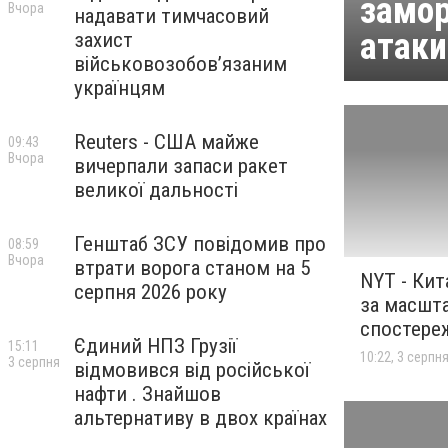
замор
Вчора
надавати тимчасовий
атаки
захист
військовозобов’язаним
українцям
Reuters - США майже
09:43
Вчора
вичерпали запаси ракет
великої дальності
Генштаб ЗСУ повідомив про
08:59
Вчора
втрати ворога станом на 5
NYT - Кит
серпня 2026 року
за масшт
спостере
Єдиний НПЗ Грузії
15:11
10:22, 3 серпн
3 серпня
відмовився від російської
нафти . Знайшов
альтернативу в двох країнах