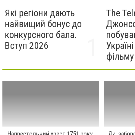
Які регіони дають
The Tel
найвищий бонус до
Джонсо
конкурсного бала.
побува
Вступ 2026
Україн
фільму
Напрестольний хрест 1751 року
Які забор