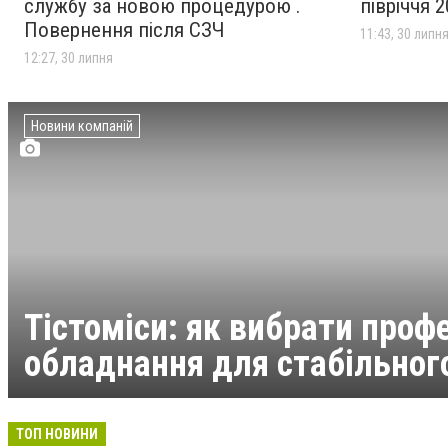
загиблих через атаку рф
службу за новою процедурою .
півріччя 
Повернення після СЗЧ
11:43, 30 липн
12:27, 30 липня
Новини компаній
Тістоміси: як вибрати проф
обладнання для стабільного
ТОП НОВИНИ