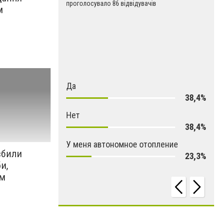
проголосувало 86 відвідувачів
м
Да
38,4%
Нет
38,4%
У меня автономное отопление
збили
23,3%
и,
им