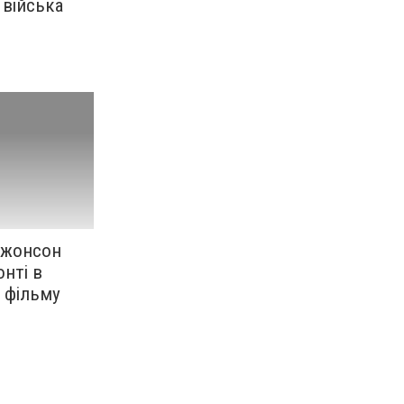
 війська
 Джонсон
нті в
к фільму