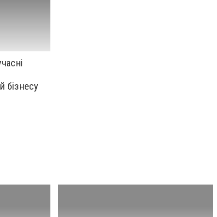
часні
й бізнесу