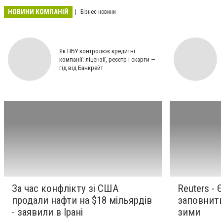
НОВИНИ КОМПАНІЙ
Бізнес новини
Як НБУ контролює кредитні
компанії: ліцензії, реєстр і скарги —
гід від Банкрейт
За час конфлікту зі США
Reuters -
продали нафти на $18 мільярдів
заповнит
- заявили в Ірані
зими