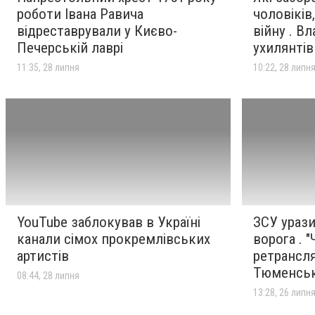
роботи Івана Равича
чоловіків
відреставрували у Києво-
війну . В
Печерській лаврі
ухилянтів
11:35, 28 липня
10:22, 28 липн
YouTube заблокував в Україні
ЗСУ урази
канали сімох прокремлівських
ворога . 
артистів
ретрансл
Тюменсь
08:44, 28 липня
13:28, 26 липн