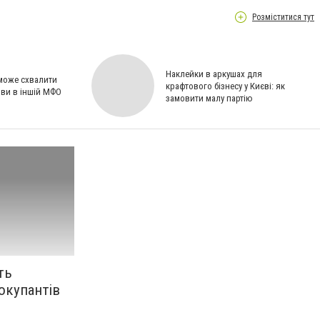
Розміститися тут
Наклейки в аркушах для
 може схвалити
крафтового бізнесу у Києві: як
ови в іншій МФО
замовити малу партію
ть
 окупантів