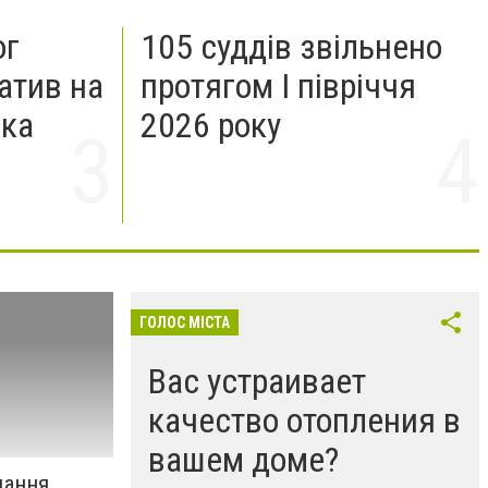
ог
105 суддів звільнено
атив на
протягом I півріччя
ька
2026 року
ГОЛОС МІСТА
Вас устраивает
качество отопления в
вашем доме?
дання