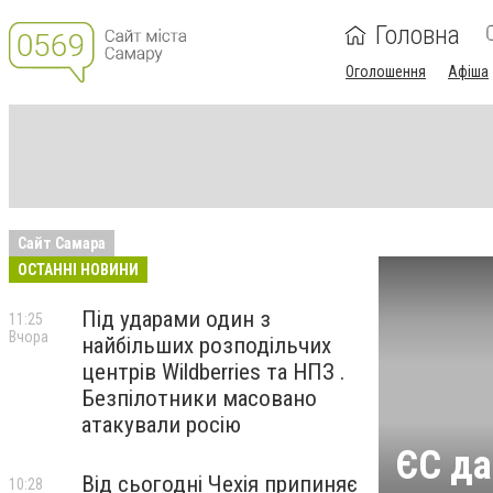
Головна
Оголошення
Афіша
Сайт Самара
ОСТАННІ НОВИНИ
Під ударами один з
11:25
Вчора
найбільших розподільчих
центрів Wildberries та НПЗ .
Безпілотники масовано
атакували росію
ЄС да
Від сьогодні Чехія припиняє
10:28