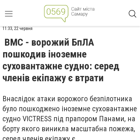
11:33, 22 червня
ВМС - ворожий БпЛА
пошкодив іноземне
суховантажне судно: серед
членів екіпажу є втрати
Внаслідок атаки ворожого безпілотника
було пошкоджено іноземне суховантажне
судно VICTRESS під прапором Панами, на
борту якого виникла масштабна пожежа,
серед членів екіпажу є