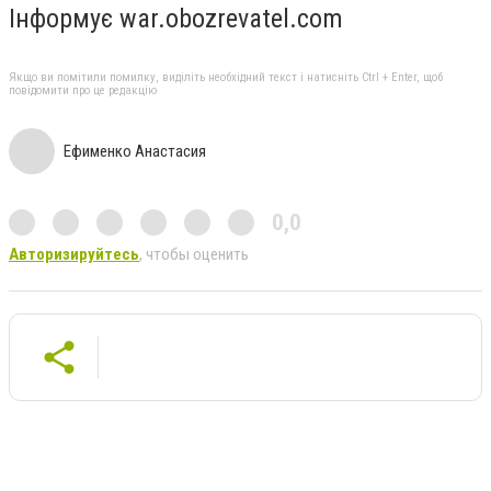
Інформує war.obozrevatel.com
Якщо ви помітили помилку, виділіть необхідний текст і натисніть Ctrl + Enter, щоб
повідомити про це редакцію
Ефименко Анастасия
0,0
Авторизируйтесь
, чтобы оценить