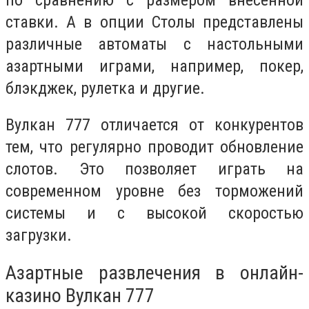
ставки. А в опции Столы представлены
различные автоматы с настольными
азартными играми, например, покер,
блэкджек, рулетка и другие.
Вулкан 777 отличается от конкурентов
тем, что регулярно проводит обновление
слотов. Это позволяет играть на
современном уровне без торможений
системы и с высокой скоростью
загрузки.
Азартные развлечения в онлайн-
казино Вулкан 777