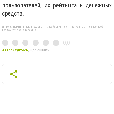
пользователей, их рейтинга и денежных
средств.
Якщо ви помітили помилку, виділіть необхідний текст і натисніть Ctrl + Enter, щоб
повідомити про це редакцію
0,0
Авторизуйтесь
, щоб оцінити