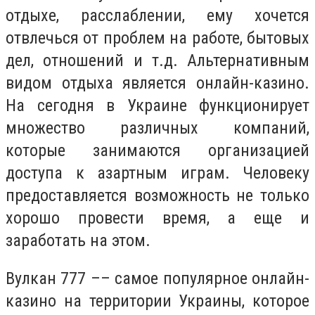
отдыхе, расслаблении, ему хочется
отвлечься от проблем на работе, бытовых
дел, отношений и т.д. Альтернативным
видом отдыха является онлайн-казино.
На сегодня в Украине функционирует
множество различных компаний,
которые занимаются организацией
доступа к азартным играм. Человеку
предоставляется возможность не только
хорошо провести время, а еще и
заработать на этом.
Вулкан 777
––
самое популярное онлайн-
казино на территории Украины, которое