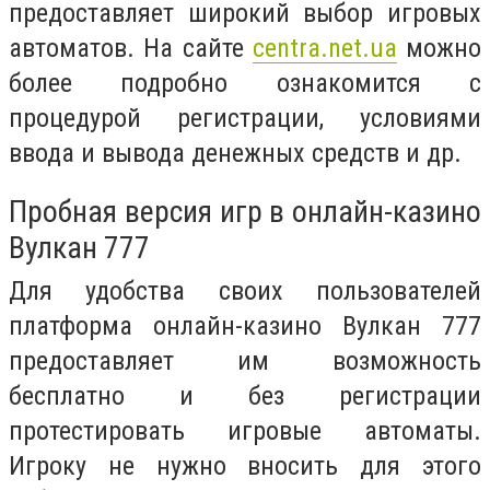
предоставляет широкий выбор игровых
автоматов. На сайте
centra.net.ua
можно
более подробно ознакомится с
процедурой регистрации, условиями
ввода и вывода денежных средств и др.
Пробная версия игр в онлайн-казино
Вулкан 777
Для удобства своих пользователей
платформа онлайн-казино Вулкан 777
предоставляет им возможность
бесплатно и без регистрации
протестировать игровые автоматы.
Игроку не нужно вносить для этого