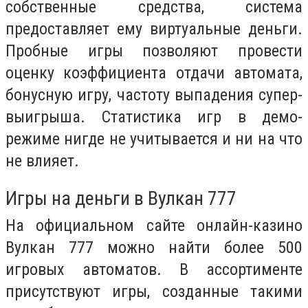
собственные средства, система
предоставляет ему виртуальные деньги.
Пробные игры позволяют провести
оценку коэффициента отдачи автомата,
бонусную игру, частоту выпадения супер-
выигрыша. Статистика игр в демо-
режиме нигде не учитывается и ни на что
не влияет.
Игры на деньги в Вулкан 777
На официальном сайте онлайн-казино
Вулкан 777 можно найти более 500
игровых автоматов. В ассортименте
присутствуют игры, созданные такими