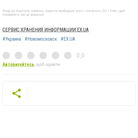
Якщо ви помітили помилку, виділіть необхідний текст і натисніть Ctrl + Enter, щоб
повідомити про це редакцію
СЕРВИС ХРАНЕНИЯ ИНФОРМАЦИИ EX.UA
#Украина
#Новомосковск
#EX.UA
0,0
Авторизуйтесь
, щоб оцінити