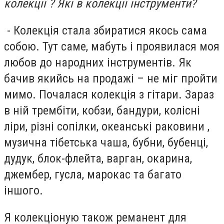
колекції ? Які в колекції інструменти?
- Колекція стала збиратися якось сама
собою. Тут саме, мабуть і проявилася моя
любов до народних інструментів. Як
бачив якийсь на продажі – не міг пройти
мимо. Почалася колекція з гітари. Зараз
в ній трембіти, кобзи, бандури, колісні
ліри, різні сопілки, океанські раковини ,
музична тібетська чаша, бубни, бубенці,
дудук, блок-флейта, варган, окарина,
джембер, гусла, марокас та багато
іншого.
Я колекціоную також реманент для