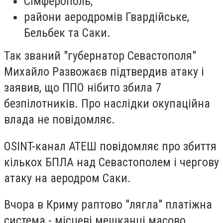
Сімферополь;
райони аеродромів Гвардійське,
Бельбек та Саки.
Так званий "губернатор Севастополя"
Михайло Развожаєв підтвердив атаку і
заявив, що ППО нібито збила 7
безпілотників. Про наслідки окупаційна
влада не повідомляє.
OSINT-канал АТЕШ повідомляє про збиття
кількох БПЛА над Севастополем і чергову
атаку на аеродром Саки.
Вчора в Криму раптово "лягла" платіжна
система - місцеві мешканці масово