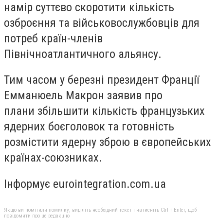
намір суттєво скоротити кількість
озброєння та військовослужбовців для
потреб країн-членів
Північноатлантичного альянсу.
Тим часом у березні президент Франції
Емманюель Макрон заявив про
плани збільшити кількість французьких
ядерних боєголовок та готовність
розмістити ядерну зброю в європейських
країнах-союзниках.
Інформує eurointegration.com.ua
Якщо ви помітили помилку, виділіть необхідний текст і натисніть Ctrl + Enter, щоб
повідомити про це редакцію