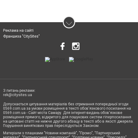
Реклама на сайті
Франшиза "CitySites"
З питань реклами:
rek@citysites.ua
Допускається цитування матеріалів без отримання попередньої згоди
0569.com.ua за умови розміщення в тексті обов'язкового посилання на
0569.com.ua - Сайт міста Самару. Для інтернет-видань обов'язкове
розміщення прямого, відкритого для пошукових систем гіперпосилання
на цитовані статті не нижче другого абзацу в тексті або в якості джерела.
Порушення виняткових прав переслідується Законом.
Матеріали з плашками "Новини компаній", "Промо", "Партнерський
матеріал", "Партнерський спецпроєкт", "Політичні новини", "Пресреліз",