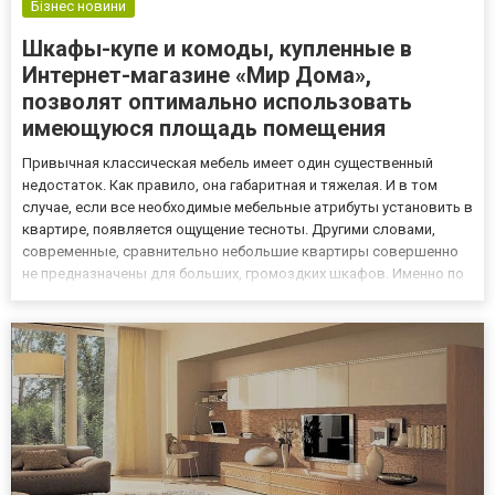
Бізнес новини
Шкафы-купе и комоды, купленные в
Интернет-магазине «Мир Дома»,
позволят оптимально использовать
имеющуюся площадь помещения
Привычная классическая мебель имеет один существенный
недостаток. Как правило, она габаритная и тяжелая. И в том
случае, если все необходимые мебельные атрибуты установить в
квартире, появляется ощущение тесноты. Другими словами,
современные, сравнительно небольшие квартиры совершенно
не предназначены для больших, громоздких шкафов. Именно по
этой причине все большую популярность приобретает такая
мебель, как шкафы-купе. Шкафы купе в Днепре имеют
раздвижн...