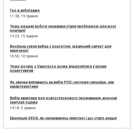
Гео в арбитраже
11:38,
19 травня
Чому дешеві робочі черевики стали проблемою для моєї
компанії
13:23,
15 травня
Весільна сукня рибка з корсетом: ідеальний силует для
нареченої
10:50,
10 травня
Чому досвід з Vaporesso може відрізнятися у різних
користувачів
Як звички впливають на вибір POD-системи сильніше, ніж
характеристики
Вибір квартири для довгострокового проживання: ключові
критерії оцінки
14:18,
5 травня
Еволюція OXVA: як змінювались пристрої і що стало краще