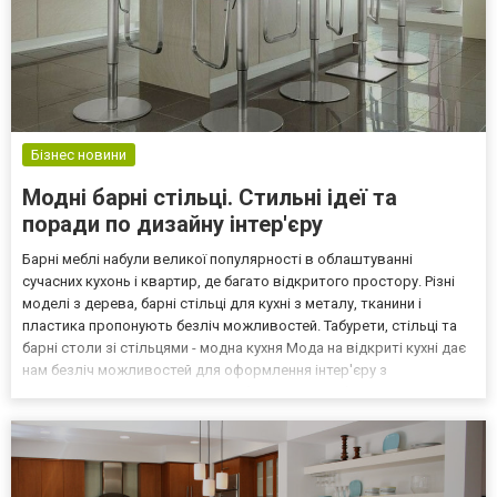
Бізнес новини
Модні барні стільці. Стильні ідеї та
поради по дизайну інтер'єру
Барні меблі набули великої популярності в облаштуванні
сучасних кухонь і квартир, де багато відкритого простору. Різні
моделі з дерева, барні стільці для кухні з металу, тканини і
пластика пропонують безліч можливостей. Табурети, стільці та
барні столи зі стільцями - модна кухня Мода на відкриті кухні дає
нам безліч можливостей для оформлення інтер'єру з
використанням оригінальних меблів. Класичні будівлі проти стіни
де звичайний стіл можна замінити ефекти...