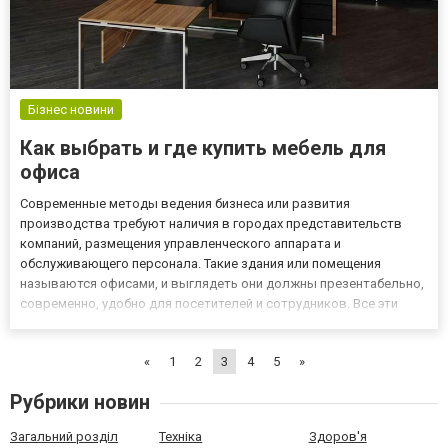
Бізнес новини
Как выбрать и где купить мебель для
офиса
Современные методы ведения бизнеса или развития
производства требуют наличия в городах представительств
компаний, размещения управленческого аппарата и
обслуживающего персонала. Такие здания или помещения
называются офисами, и выглядеть они должны презентабельно,
современно, удобно для посетителей и сотрудников. Все эти
требования обеспечивает правильно подобранная офисная
мебель Merx, ознакомиться с которой можно на
«
1
2
3
4
5
»
http://www.merx.ua/kabinet-i-ofis/. Раз...
Рубрики новин
Загальний розділ
Техніка
Здоров'я