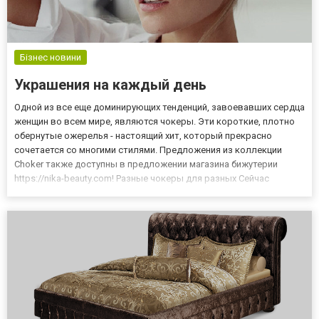
Бізнес новини
Украшения на каждый день
Одной из все еще доминирующих тенденций, завоевавших сердца
женщин во всем мире, являются чокеры. Эти короткие, плотно
обернутые ожерелья - настоящий хит, который прекрасно
сочетается со многими стилями. Предложения из коллекции
Choker также доступны в предложении магазина бижутерии
https://nika-beauty.com! Разные чокеры для разных Сейчас
существует очень много вариантов и предлагаются как
полностью короткие модели чокеров, так и модели из длинных,
с разли...