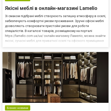
Якісні меблі в онлайн-магазині Lamelio
Зі смаком підібрані меблі створюють затишну атмосферу в оселі,
забезпечують комфортні умови проживання. Зручні офісні меблі
дозволяють створювати пристойні умови для роботи
спеціалістів. В каталозі товарів, розміщеному на порталі
https://lamelio.com.ua/ua/ онлайн-магазину Ламеліо, можна знайти
якісні, сучасні меблі для приватної оселі та офісного приміщення
на будь-який смак. Пропозиції від магазину Lamelio Магазин
спеціалізується на реалізації корпусних м...
Бізнес новини