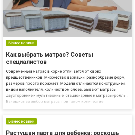
Бізнес новини
Как выбрать матрас? Советы
специалистов
Современный матрас в корне отличается от своих
предшественников. Множество вариаций, разнообразие форм,
размеров просто поражает. Модели отличаются конструкцией,
видом наполнителя, количеством слоев. Бывают матрасы
двусторонние и мультизонные, стационарные и матрасы-роллы.
Взявшись за выбор матраса, при таком количестве
предложений немудрено растеряться. Поэтому, прежде чем
отправляться за покупкой, нужно узнать особенности матрасов,
на что следует обратит...
Бізнес новини
Растущая парта для ребенка: роскошь