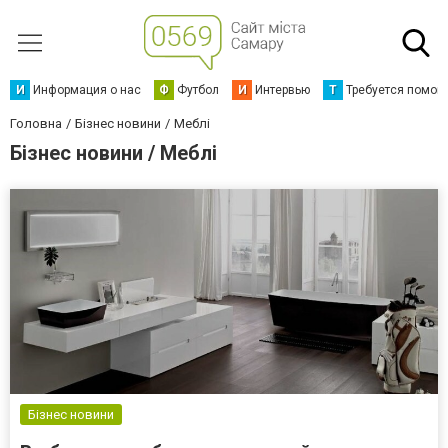
И
Информация о нас
Ф
Футбол
И
Интервью
Т
Требуется помощ
Головна
Бізнес новини
Меблі
Бізнес новини / Меблі
Бізнес новини