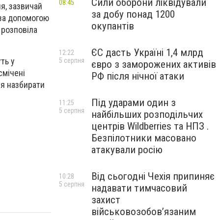
Сили оборони ліквідували
08:45
ля, зазвичай
за добу понад 1200
 за допомогою
окупантів
 розповіла
ЄС дасть Україні 1,4 млрд
12:22
ть у
5 серпня
євро з заморожених активів
смічені
РФ після нічної атаки
ся назбирати
Під ударами один з
11:25
5 серпня
найбільших розподільчих
центрів Wildberries та НПЗ .
Безпілотники масовано
атакували росію
Від сьогодні Чехія припиняє
10:28
5 серпня
надавати тимчасовий
захист
військовозобов’язаним