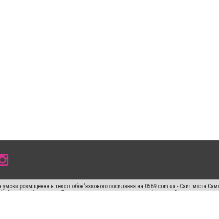
 умови розміщення в тексті обов'язкового посилання на 0569.com.ua - Сайт міста Сам
сті або в якості джерела. Порушення виняткових прав переслідується Законом.
ський спецпроєкт", "Політичні новини", "Пресреліз", "PR", "Офіційно", "Політична рек