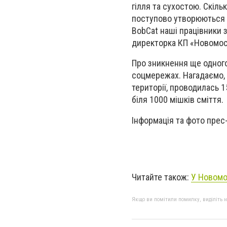
гілля та сухостою. Скіль
поступово утворюються 
BobCat наші працівники з
директорка КП «Новомос
Про зникнення ще одного
соцмережах. Нагадаємо, 
території, проводилась 1
біля 1000 мішків сміття.
Інформація та фото прес
Читайте також:
У Новомо
Якщо ви помітили помилку, виділіть нео