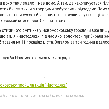
ки воно там лежало – невідомо. А там, де накопичується гіл
стихійні смітники з твердими побутовими відходами. Тому
авантажили сухостій на причіп та вивезли на утилізацію», –
ковський комсервіс» Оксана Тітова.
 стихійного смітника у Новомосковську городяни вже пишу
що акція «Чистодяка», під час якої волонтери прибирали за
5 травня на 11 локаціях міста. Загалом за три години вдало
-служби Новомосковської міської ради.
сковську пройшла акція "Чистодяка"
бхідний текст і натисніть Ctrl + Enter, щоб повідомити про це редакцію