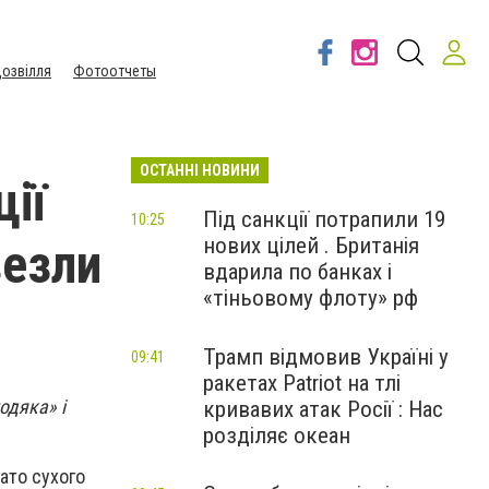
озвілля
Фотоотчеты
ОСТАННІ НОВИНИ
ії
Під санкції потрапили 19
10:25
нових цілей . Британія
везли
вдарила по банках і
«тіньовому флоту» рф
Трамп відмовив Україні у
09:41
ракетах Patriot на тлі
одяка» і
кривавих атак Росії : Нас
розділяє океан
гато сухого