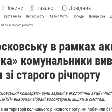
Новини
Вакансії
Довідник
Карта міста
Нерухомість
Авто / Мото
Погода
Довідкова
Д
гілля зі старого річпорту
сковську в рамках акц
ка» комунальники ви
я зі старого річпорту
овський комсервіс» були задіяні в екологічній акції «Чист
«НККП» вивозили зібрані волонтерами мішки зі сміттям.
аме на території колишнього річкового порту, ми побачили ба