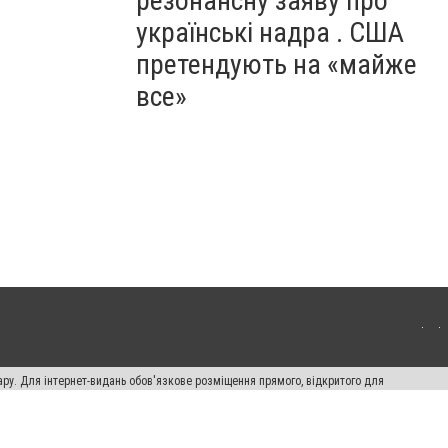
резонансну заяву про
українські надра . США
претендують на «майже
все»
ару. Для інтернет-видань обов'язкове розміщення прямого, відкритого для
лама" публікуються на правах реклами.