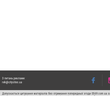
З питань реклами:
rek@citysites.ua
Допускається цитування матеріалів без отримання попередньої згоди 0569.com.ua за
пошукових систем гіперпосилання на цитовані статті не нижче другого абзацу в тек
Матеріали з плашками "Новини компаній", "Промо", "Партнерський матеріал", "Партнер