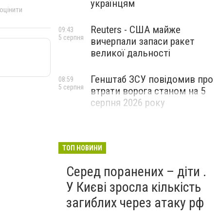
українцям
 оцінити
Reuters - США майже
09:43
5 серпня
вичерпали запаси ракет
великої дальності
Генштаб ЗСУ повідомив про
08:59
5 серпня
втрати ворога станом на 5
серпня 2026 року
ТОП НОВИНИ
Серед поранених – діти .
У Києві зросла кількість
загиблих через атаку рф