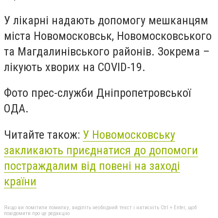
У лікарні надають допомогу мешканцям
міста Новомосковськ, Новомосковського
та Магдалинівського районів. Зокрема –
лікують хворих на COVID-19.
Фото прес-служби Дніпропетровської
ОДА.
Читайте також:
У Новомосковську
закликають приєднатися до допомоги
постраждалим від повені на заході
країни
Якщо ви помітили помилку, виділіть необхідний текст і натисніть Ctrl + Enter, щоб
повідомити про це редакцію