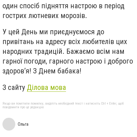
один спосіб підняття настрою в період
гострих лютневих морозів.
У цей День ми приєднуємося до
привітань на адресу всіх любителів цих
народних традицій. Бажаємо всім нам
гарної погоди, гарного настрою і доброго
здоров’я! З Днем бабака!
З сайту
Ділова мова
Якщо ви помітили помилку, виділіть необхідний текст і натисніть Ctrl + Enter, щоб
повідомити про це редакцію
Ольга