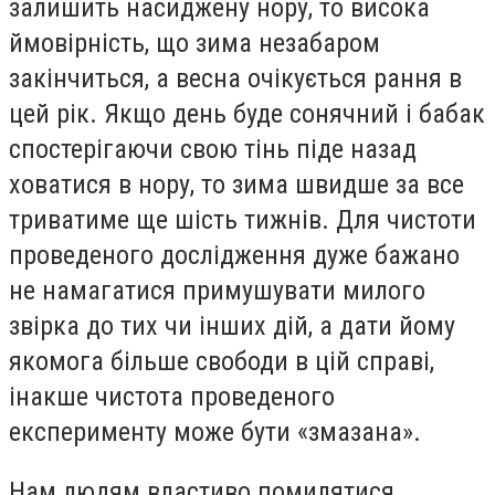
залишить насиджену нору, то висока
ймовірність, що зима незабаром
закінчиться, а весна очікується рання в
цей рік. Якщо день буде сонячний і бабак
спостерігаючи свою тінь піде назад
ховатися в нору, то зима швидше за все
триватиме ще шість тижнів. Для чистоти
проведеного дослідження дуже бажано
не намагатися примушувати милого
звірка до тих чи інших дій, а дати йому
якомога більше свободи в цій справі,
інакше чистота проведеного
експерименту може бути «змазана».
Нам людям властиво помилятися.