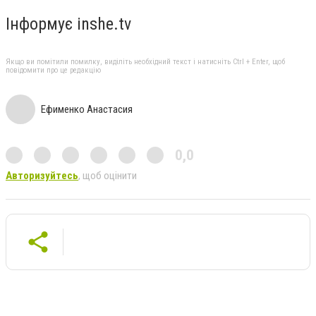
Інформує inshe.tv
Якщо ви помітили помилку, виділіть необхідний текст і натисніть Ctrl + Enter, щоб
повідомити про це редакцію
Ефименко Анастасия
0,0
Авторизуйтесь
, щоб оцінити