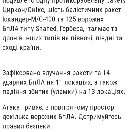
подавлено одну протикорабельну ракету
Циркон/Онікс, шість балістичних ракет
Іскандер-М/С-400 та 125 ворожих
БпЛА типу Shahed, Гербера, Італмас та
дронів інших типів на півночі, півдні та
сході країни.
Зафіксовано влучання ракети та 14
ударних БпЛА на 11 локаціях, а також
падіння збитих (уламки) на 13 локаціях.
Атака триває, в повітряному просторі
декілька ворожих БпЛА. Дотримуйтесь
правил безпеки!