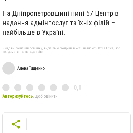
На Дніпропетровщині нині 57 Центрів
надання адмінпослуг та їхніх філій –
найбільше в Україні.
Якщо ви помітили помилку, виділіть необхідний текст і натисніть Ctrl + Enter, щоб
повідомити про це редакцію
Алена Тищенко
0,0
Авторизуйтесь
, щоб оцінити