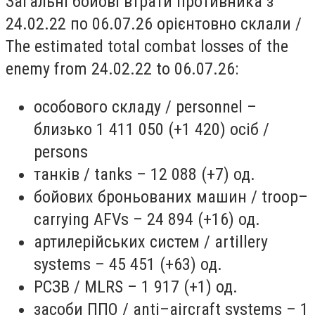
Загальні бойові втрати противника з
24.02.22 по 06.07.26 орієнтовно склали /
The estimated total combat losses of the
enemy from 24.02.22 to 06.07.26:
особового складу / personnel –
близько 1 411 050 (+1 420) осіб /
persons
танків / tanks – 12 088 (+7) од.
бойових броньованих машин / troop–
carrying AFVs – 24 894 (+16) од.
артилерійських систем / artillery
systems – 45 451 (+63) од.
РСЗВ / MLRS – 1 917 (+1) од.
засоби ППО / anti–aircraft systems – 1