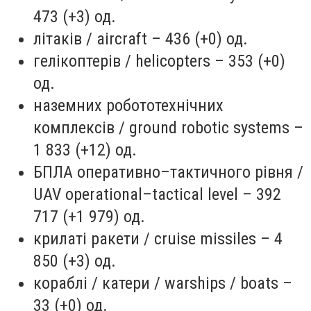
473 (+3) од.
літаків / aircraft – 436 (+0) од.
гелікоптерів / helicopters – 353 (+0)
од.
наземних робототехнічних
комплексів / ground robotic systems –
1 833 (+12) од.
БПЛА оперативно–тактичного рівня /
UAV operational–tactical level – 392
717 (+1 979) од.
крилаті ракети / cruise missiles – 4
850 (+3) од.
кораблі / катери / warships / boats –
33 (+0) од.