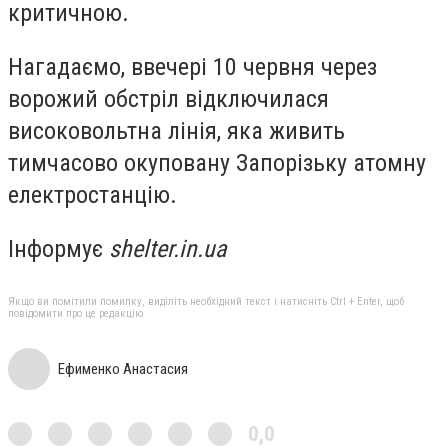
критичною.
Нагадаємо, ввечері 10 червня через
ворожий обстріл відключилася
високовольтна лінія, яка живить
тимчасово окуповану Запорізьку атомну
електростанцію.
Інформує
shelter.in.ua
Якщо ви помітили помилку, виділіть необхідний текст і натисніть Ctrl + Enter, щоб
повідомити про це редакцію
Ефименко Анастасия
0,0