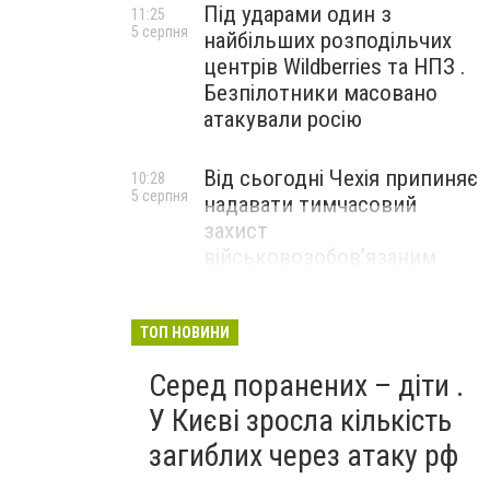
Під ударами один з
11:25
5 серпня
найбільших розподільчих
центрів Wildberries та НПЗ .
Безпілотники масовано
атакували росію
Від сьогодні Чехія припиняє
10:28
5 серпня
надавати тимчасовий
захист
військовозобов’язаним
українцям
ТОП НОВИНИ
Серед поранених – діти .
У Києві зросла кількість
загиблих через атаку рф