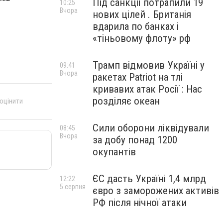
Під санкції потрапили 19
10:25
Вчора
нових цілей . Британія
вдарила по банках і
«тіньовому флоту» рф
Трамп відмовив Україні у
09:41
Вчора
ракетах Patriot на тлі
кривавих атак Росії : Нас
розділяє океан
 оцінити
Сили оборони ліквідували
08:45
Вчора
за добу понад 1200
окупантів
ЄС дасть Україні 1,4 млрд
12:22
5 серпня
євро з заморожених активів
РФ після нічної атаки