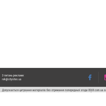
З питань реклами:
rek@citysites.ua
Допускається цитування матеріалів без отримання попередньої згоди 0569.com.ua за
пошукових систем гіперпосилання на цитовані статті не нижче другого абзацу в тек
Матеріали з плашками "Новини компаній", "Промо", "Партнерський матеріал", "Партнер