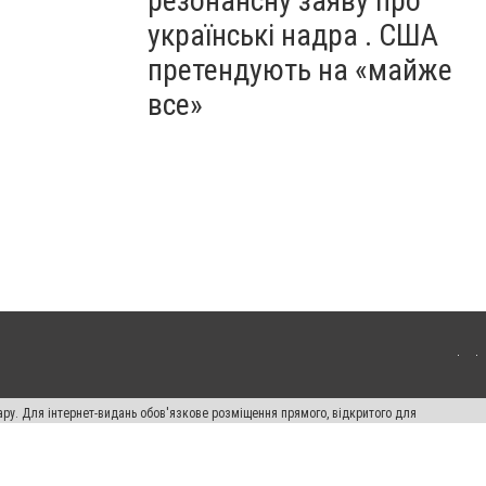
резонансну заяву про
українські надра . США
претендують на «майже
все»
ару. Для інтернет-видань обов'язкове розміщення прямого, відкритого для
лама" публікуються на правах реклами.