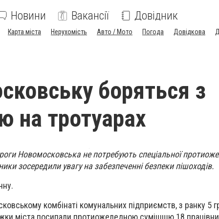
Новини
Вакансії
Довідник
Карта міста
Нерухомість
Авто / Мото
Погода
Довідкова
Д
сковську боряться з
 на тротуарах
ороги Новомосковська не потребують спеціальної протиоже
ики зосередили увагу на забезпеченні безпеки пішоходів.
чну.
ковському комбінаті комунальних підприємств, з ранку 5 г
ріжки міста посипали протиожеледною сумішшю 18 працівни