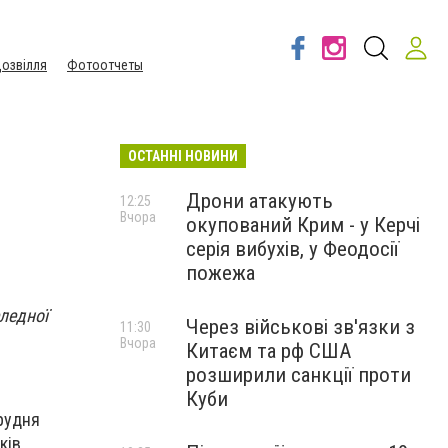
озвілля
Фотоотчеты
ОСТАННІ НОВИНИ
Дрони атакують
12:25
Вчора
окупований Крим - у Керчі
серія вибухів, у Феодосії
пожежа
ледної
Через військові зв'язки з
11:30
Вчора
Китаєм та рф США
розширили санкції проти
Куби
рудня
ків