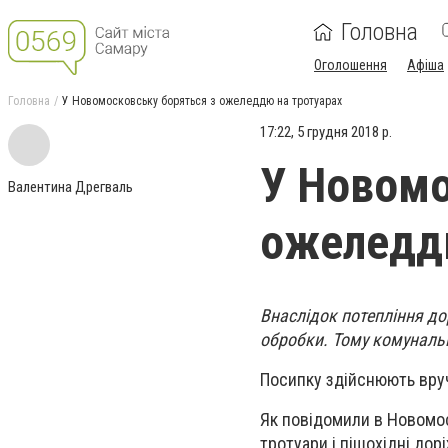
Головна
Оголошення
Афіша
Головна
У Новомосковську боряться з ожеледдю на тротуарах
17:22, 5 грудня 2018 р.
У Новомо
Валентина Дрегваль
ожеледдю
Внаслідок потепління д
обробки. Тому комунальн
Посипку здійснюють вру
Як повідомили в Новомос
тротуари і пішохідні до