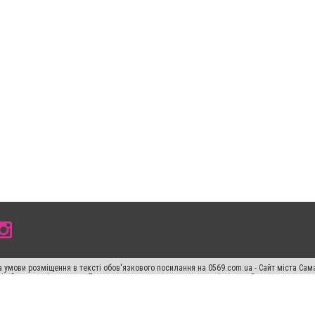
 умови розміщення в тексті обов'язкового посилання на 0569.com.ua - Сайт міста Сам
сті або в якості джерела. Порушення виняткових прав переслідується Законом.
ський спецпроєкт", "Політичні новини", "Пресреліз", "PR", "Офіційно", "Політична рек